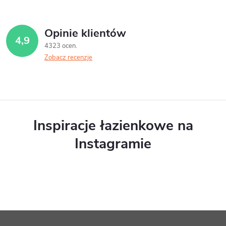
Opinie klientów
4,9
4323 ocen
Zobacz recenzje
Inspiracje łazienkowe na
Instagramie
S