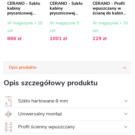
CERANO - Szkło
CERANO - Szkło
CERANO - Profil
kabiny
kabiny
wpuszczany w
prysznicowej
prysznicowej
ścianę do kabin
Onyx - 8 mm -
Onyx - 8 mm -
prysznicowych
szkło grafitowe -
szkło grafitowe -
typu walk-in - 8
W magazynie > 10
W magazynie 9
W magazynie > 10
130x200 cm
150x200 cm
mm - złoty - 200
szt
szt
szt
cm
866 zł
1001 zł
229 zł
Opis produktu
Opis szczegółowy produktu
Szkło hartowane 8 mm
Uniwersalny montaż
Profil ścienny wpuszczany