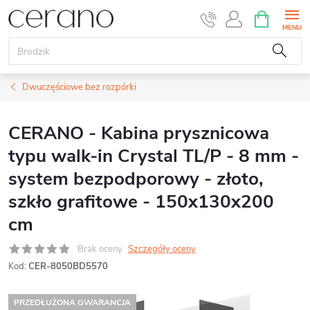
Przejść
KOSZYK
do
treści
Dwuczęściowe bez rozpórki
CERANO - Kabina prysznicowa
typu walk-in Crystal TL/P - 8 mm -
system bezpodporowy - złoto,
szkło grafitowe - 150x130x200
cm
Brak oceny
Szczegóły oceny
Kod:
CER-8050BD5570
PRZEDŁUŻONA GWARANCJA