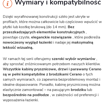
Wymiary i kompatybilność
Dzięki wyrafinowanej konstrukcji szkło jest ukryte w
profilach, które można całkowicie lub częściowo wpuścić w
płytki lub kostkę brukową (do 14 mm).
Bez
przeszkadzających elementów konstrukcyjnych
,
powstaje czyste,
eleganckie rozwiązanie
, które podkreśla
nowoczesny wygląd łazienki
i nadaje jej
maksymalną
lekkość wizualną.
W ramach tej serii oferujemy
szeroki wybór wymiarów
,
aby sprostać zróżnicowanym potrzebom naszych klientów.
Wszystkie kabiny prysznicowe, drzwi i parawany Cerano
są w pełni kompatybilne z brodzikami Cerano
o tych
samych wymiarach, co zapewnia bezproblemowy montaż i
idealne dopasowanie. Ponadto, kabinę prysznicową można
elastycznie zamontować – na pasującym
brodziku
lub
bezpośrednio na podłodze
, w zależności od preferencji i
wyposażenia łazienki.