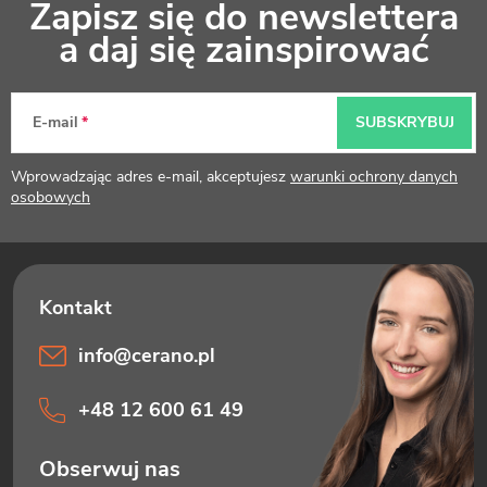
Zapisz się do newslettera
t
a daj się zainspirować
o
p
E-mail
SUBSKRYBUJ
k
Wprowadzając adres e-mail, akceptujesz
warunki ochrony danych
a
osobowych
info
@
cerano.pl
+48 12 600 61 49