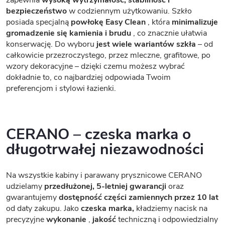
bezpieczeństwo
w codziennym użytkowaniu. Szkło
posiada specjalną
powłokę Easy Clean
, która
minimalizuje
gromadzenie się kamienia i brudu
, co znacznie ułatwia
konserwację. Do wyboru
jest wiele wariantów szkła
– od
całkowicie przezroczystego, przez mleczne, grafitowe, po
wzory dekoracyjne – dzięki czemu możesz wybrać
dokładnie to, co najbardziej odpowiada Twoim
preferencjom i stylowi łazienki.
CERANO – czeska marka o
długotrwałej niezawodności
Na wszystkie kabiny i parawany prysznicowe CERANO
udzielamy
przedłużonej, 5-letniej gwarancji
oraz
gwarantujemy
dostępność części zamiennych przez 10 lat
od daty zakupu. Jako
czeska marka,
kładziemy nacisk na
precyzyjne
wykonanie
,
jakość
techniczną i odpowiedzialny