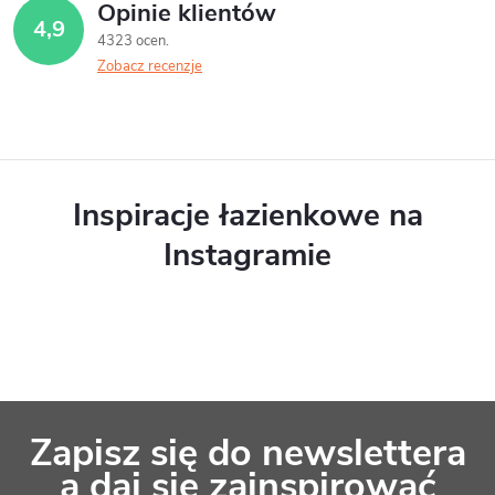
Opinie klientów
4,9
4323 ocen
Zobacz recenzje
Inspiracje łazienkowe na
Instagramie
S
Zapisz się do newslettera
t
a daj się zainspirować