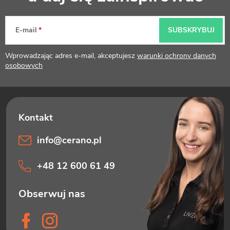
o
p
E-mail
SUBSKRYBUJ
k
Wprowadzając adres e-mail, akceptujesz
warunki ochrony danych
a
osobowych
info
@
cerano.pl
+48 12 600 61 49