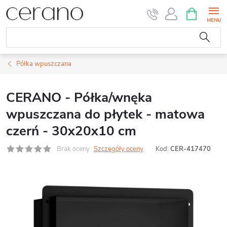
Przejść
KOSZYK
do
treści
Półka wpuszczana
CERANO - Półka/wnęka
wpuszczana do płytek - matowa
czerń - 30x20x10 cm
Brak oceny
Szczegóły oceny
Kod:
CER-417470