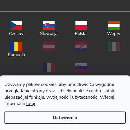
Czechy
Słowacja
Polska
Węgry
Rumunia
Używamy plików cookies, aby umożliwić Ci wygodne
przeglądanie strony oraz – dzięki analizie ruchu – stale
ulepszać jej funkcje, wydajność i użyteczność. Więcej
Polityka prywatności
informacji
tutaj
.
Regulamin
Ustawienia
Copyright 2026
CERANO
. Wszystkie prawa zastrzeżone.
|
Zmień
ustawienia plików cookies