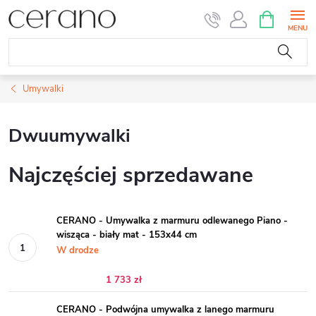
Przejść
KOSZYK
do
treści
Umywalki
Dwuumywalki
Najczęściej sprzedawane
CERANO - Umywalka z marmuru odlewanego Piano -
wisząca - biały mat - 153x44 cm
W drodze
1 733 zł
CERANO - Podwójna umywalka z lanego marmuru