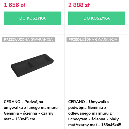
r
1 656 zł
2 888 zł
k
o
DO KOSZYKA
DO KOSZYKA
t
d
ó
u
PRZEDŁUŻONA GWARANCJA
PRZEDŁUŻONA GWARANCJA
w
k
t
ó
w
CERANO - Podwójna
CERANO - Umywalka
umywalka z lanego marmuru
podwójna Geminia z
Geminia - ścienna - czarny
odlewanego marmuru z
mat - 133x45 cm
uchwytem - ścienna - biały
mat/czarny mat - 133x46x45