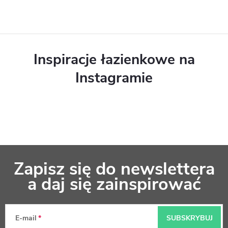
l
k
i
Inspiracje łazienkowe na
l
Instagramie
i
s
t
y
S
Zapisz się do newslettera
t
a daj się zainspirować
o
p
E-mail
SUBSKRYBUJ