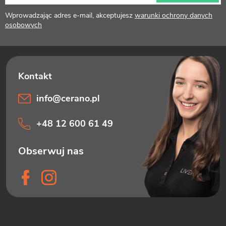
k
Wprowadzając adres e-mail, akceptujesz
warunki ochrony danych
a
osobowych
info
@
cerano.pl
+48 12 600 61 49