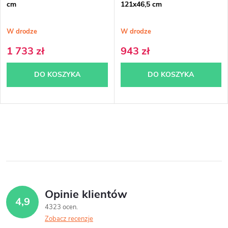
cm
121x46,5 cm
W drodze
W drodze
1 733 zł
943 zł
DO KOSZYKA
DO KOSZYKA
K
o
n
t
Opinie klientów
4,9
r
4323 ocen
Zobacz recenzje
o