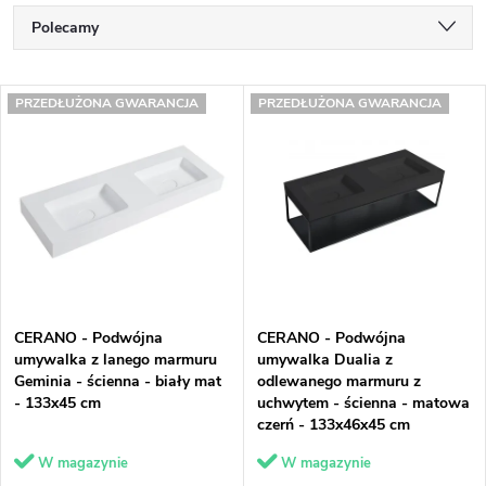
S
Polecamy
o
Najtańsze
L
r
PRZEDŁUŻONA GWARANCJA
PRZEDŁUŻONA GWARANCJA
Najdroższe
i
t
Najczęściej sprzedawane
s
o
Alfabetycznie
t
w
a
a
p
n
CERANO - Podwójna
CERANO - Podwójna
r
i
umywalka z lanego marmuru
umywalka Dualia z
Geminia - ścienna - biały mat
odlewanego marmuru z
o
e
- 133x45 cm
uchwytem - ścienna - matowa
czerń - 133x46x45 cm
d
p
W magazynie
W magazynie
u