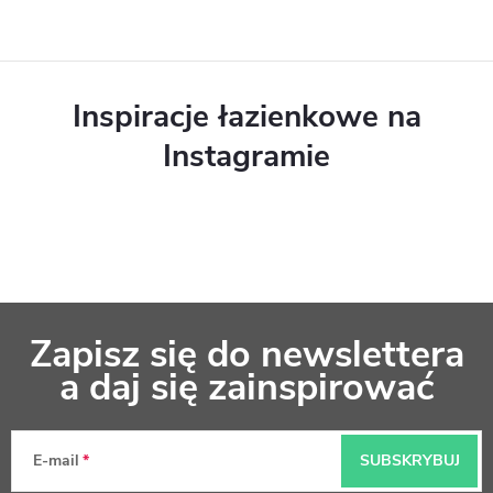
l
k
i
Inspiracje łazienkowe na
l
Instagramie
i
s
t
y
S
Zapisz się do newslettera
t
a daj się zainspirować
o
p
E-mail
SUBSKRYBUJ