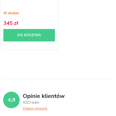
W drodze
345 zł
DO KOSZYKA
K
o
n
t
Opinie klientów
4,9
r
4323 ocen
Zobacz recenzje
o