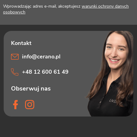
k
Wprowadzając adres e-mail, akceptujesz
warunki ochrony danych
a
osobowych
info
@
cerano.pl
+48 12 600 61 49