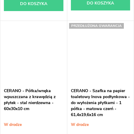
DO KOSZYKA
DO KOSZYKA
PRZEDŁUŻONA GWARANCJA
CERANO - Półka/wnęka
CERANO - Szafka na papier
wpuszczana z krawędzią z
toaletowy Inova podtynkowa -
płytek - stal nierdzewna -
do wyłożenia płytkami - 1
60x30x10 cm
półka - matowa czerń -
61,4x19,6x16 cm
W drodze
W drodze