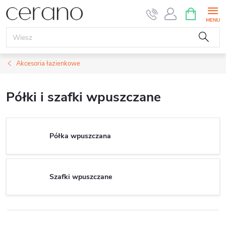
Przejść
KOSZYK
do
treści
Akcesoria łazienkowe
Półki i szafki wpuszczane
Półka wpuszczana
Szafki wpuszczane