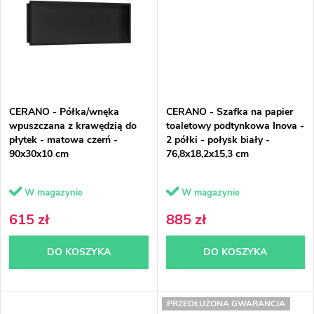
t
ó
w
CERANO - Półka/wnęka
CERANO - Szafka na papier
wpuszczana z krawędzią do
toaletowy podtynkowa Inova -
płytek - matowa czerń -
2 półki - połysk biały -
90x30x10 cm
76,8x18,2x15,3 cm
W magazynie
W magazynie
615 zł
885 zł
DO KOSZYKA
DO KOSZYKA
PRZEDŁUŻONA GWARANCJA