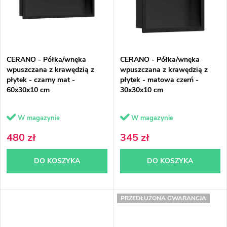
t
w
a
a
p
n
CERANO - Półka/wnęka
CERANO - Półka/wnęka
r
i
wpuszczana z krawędzią z
wpuszczana z krawędzią z
płytek - czarny mat -
płytek - matowa czerń -
o
e
60x30x10 cm
30x30x10 cm
d
p
W magazynie
W magazynie
u
r
480 zł
345 zł
k
o
DO KOSZYKA
DO KOSZYKA
t
d
ó
u
PRZEDŁUŻONA GWARANCJA
w
k