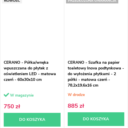
NOWOŚĆ
PRZEDŁUŻONA GWARANCJA
CERANO - Półka/wnęka
CERANO - Szafka na papier
wpuszczana do płytek z
toaletowy Inova podtynkowa -
oświetleniem LED - matowa
do wyłożenia płytkami - 2
czerń - 60x30x10 cm
półki - matowa czerń -
78,2x19,6x16 cm
W drodze
W magazynie
885 zł
750 zł
DO KOSZYKA
DO KOSZYKA