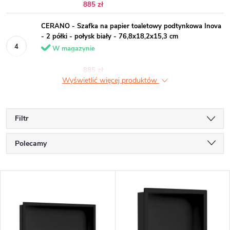
885 zł
CERANO - Szafka na papier toaletowy podtynkowa Inova
- 2 półki - połysk biały - 76,8x18,2x15,3 cm
W magazynie
885 zł
Wyświetlić więcej produktów
Filtr
S
Polecamy
o
Najtańsze
L
r
Najdroższe
i
t
Najczęściej sprzedawane
s
o
Alfabetycznie