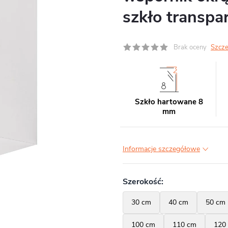
szkło transpa
Brak oceny
Szcze
Szkło hartowane 8
mm
Informacje szczegółowe