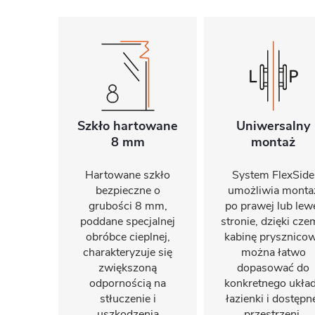
Szkło hartowane
Uniwersalny
8 mm
montaż
Hartowane szkło
System FlexSide
bezpieczne o
umożliwia monta
grubości 8 mm,
po prawej lub lew
poddane specjalnej
stronie, dzięki cz
obróbce cieplnej,
kabinę prysznico
charakteryzuje się
można łatwo
zwiększoną
dopasować do
odpornością na
konkretnego ukła
stłuczenie i
łazienki i dostępn
uszkodzenia
przestrzeni.