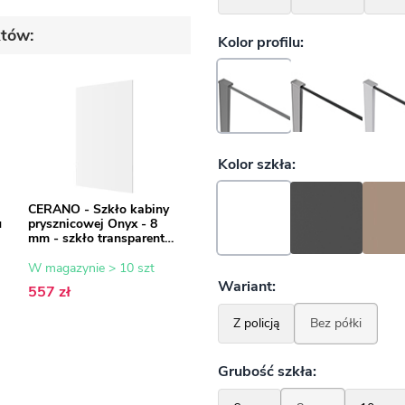
któw:
CERANO - Szkło kabiny
u
prysznicowej Onyx - 8
mm - szkło transparentne
- 90x200 cm
W magazynie > 10 szt
557 zł