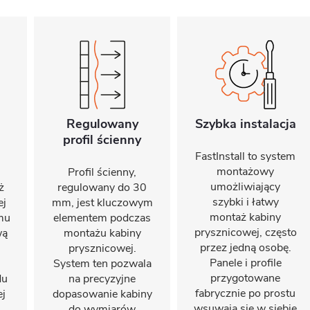
Regulowany
Szybka instalacja
profil ścienny
FastInstall to system
montażowy
Profil ścienny,
umożliwiający
ż
regulowany do 30
szybki i łatwy
ej
mm, jest kluczowym
montaż kabiny
emu
elementem podczas
prysznicowej, często
wą
montażu kabiny
przez jedną osobę.
prysznicowej.
Panele i profile
System ten pozwala
przygotowane
du
na precyzyjne
fabrycznie po prostu
ej
dopasowanie kabiny
wsuwają się w siebie
do wymiarów