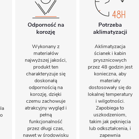
Odporność na
Potrzeba
korozję
aklimatyzacji
Wykonany z
Aklimatyzacja
materiałów
ścianek i kabin
najwyższej jakości,
prysznicowych
produkt ten
przez 48 godzin jest
charakteryzuje się
konieczna, aby
doskonałą
materiały
odpornością na
dostosowały się do
korozję, dzięki
lokalnej temperatury
czemu zachowuje
i wilgotności.
atrakcyjny wygląd i
Zapobiega to
la
pełną
uszkodzeniom,
do
funkcjonalność
takim jak pęknięcia
przez długi czas,
lub odkształcenia, i
nawet w środowisku
zapewnia