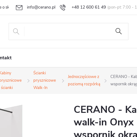
info@cerano.pl
+48 12 600 61 49
e o sklepie
Indywidualna wycena
Zwroty i reklamacje
Regula
ntakt
Kabiny
Ścianki
Jednoczęściowe z
CERANO - Kabi
prysznicowe
prysznicowe
poziomą rozpórką
wspornik okrąg
i ścianki
Walk-In
CERANO - Kab
walk-in Onyx
wspornik okrą