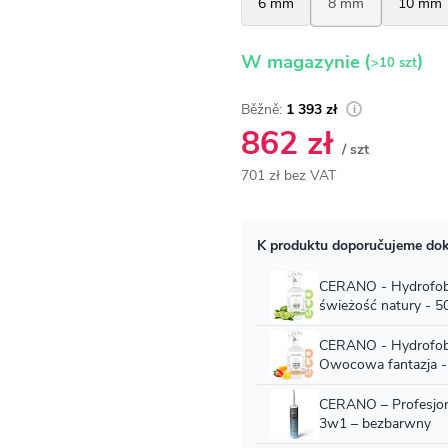
(
)
W magazynie
>10 szt
1 393 zł
862 zł
/ szt
701 zł bez VAT
Cena
jednostkowa: