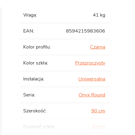
Waga
:
41 kg
EAN
:
8594215983606
Kolor profilu
:
Czarna
Kolor szkła
:
Przezroczysty
Instalacja
:
Uniwersalna
Seria
:
Onyx Round
Szerokość
:
90 cm
Grubość szkła
:
8 mm