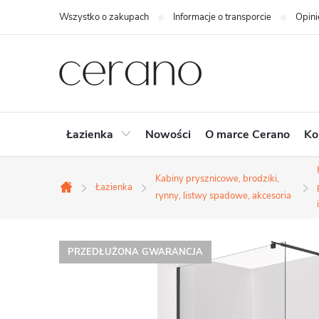
Przejść
Wszystko o zakupach
Informacje o transporcie
Opini
do
treści
Łazienka
Nowości
O marce Cerano
Ko
Kabiny prysznicowe, brodziki,
Łazienka
Home
rynny, listwy spadowe, akcesoria
PRZEDŁUŻONA GWARANCJA