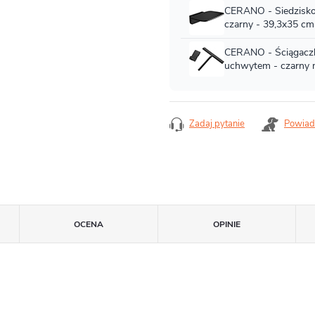
Zadaj pytanie
Powiad
OCENA
OPINIE