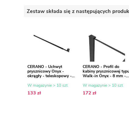
Zestaw składa się z następujących produ
CERANO - Uchwyt
CERANO - Profil do
prysznicowy Onyx -
kabiny prysznicowej typ
okrągły - teleskopowy -
Walk-in Onyx - 8 mm -
czarny mat - 77-140 cm
czarny mat - 15 mm
W magazynie > 10 szt
W magazynie > 10 szt
133 zł
172 zł