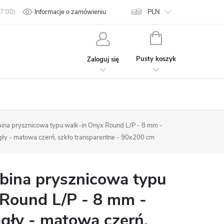
min
Polityka prywatności
Informacje o zamówieniu
Kontakt
PLN
KOSZYK
Pusty koszyk
Zaloguj się
na prysznicowa typu walk-in Onyx Round L/P - 8 mm -
ły - matowa czerń, szkło transparentne - 90x200 cm
ina prysznicowa typu
 Round L/P - 8 mm -
gły - matowa czerń,