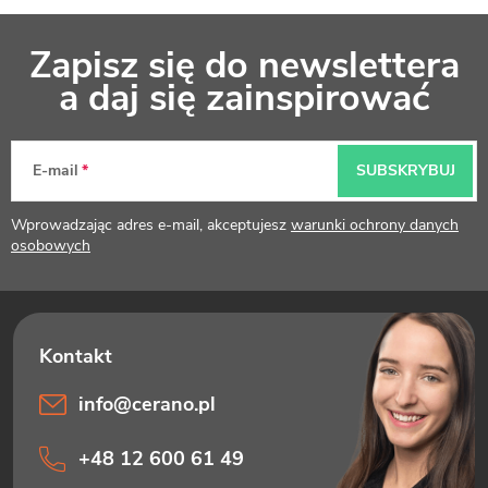
S
Zapisz się do newslettera
t
a daj się zainspirować
o
p
E-mail
SUBSKRYBUJ
k
Wprowadzając adres e-mail, akceptujesz
warunki ochrony danych
a
osobowych
info
@
cerano.pl
+48 12 600 61 49