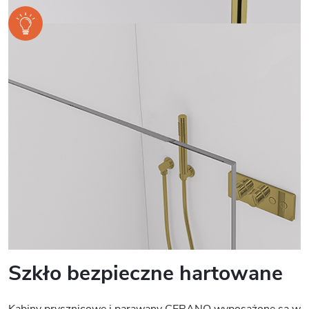
Szkło bezpieczne hartowane
Kabiny prysznicowe i parawany CERANO wyposażone są w