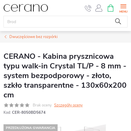
Przejść
KOSZYK
do
treści
Dwuczęściowe bez rozpórki
CERANO - Kabina prysznicowa
typu walk-in Crystal TL/P - 8 mm -
system bezpodporowy - złoto,
szkło transparentne - 130x60x200
cm
Brak oceny
Szczegóły oceny
Kod:
CER-8050BD5674
PRZEDŁUŻONA GWARANCJA