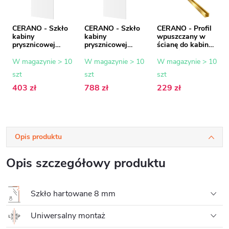
CERANO - Szkło
CERANO - Szkło
CERANO - Profil
kabiny
kabiny
wpuszczany w
prysznicowej
prysznicowej
ścianę do kabin
Onyx - 8 mm -
Onyx - 8 mm -
prysznicowych
szkło
szkło
typu walk-in - 8
W magazynie > 10
W magazynie > 10
W magazynie > 10
transparentne -
transparentne -
mm - złoty - 200
szt
szt
szt
60x200 cm
130x200 cm
cm
403 zł
788 zł
229 zł
Opis produktu
Opis szczegółowy produktu
Szkło hartowane 8 mm
Uniwersalny montaż