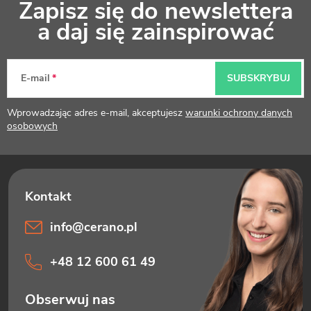
Zapisz się do newslettera
t
a daj się zainspirować
o
p
E-mail
SUBSKRYBUJ
k
Wprowadzając adres e-mail, akceptujesz
warunki ochrony danych
a
osobowych
info
@
cerano.pl
+48 12 600 61 49