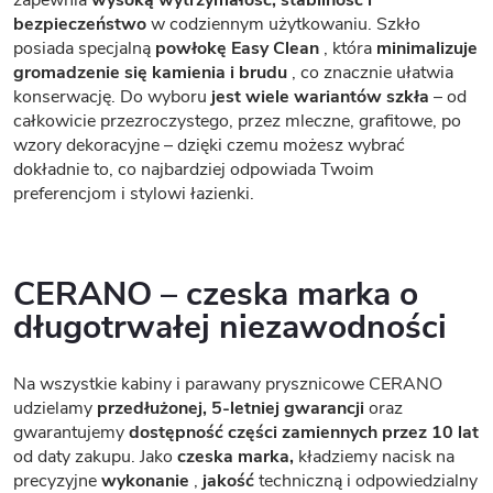
bezpieczeństwo
w codziennym użytkowaniu. Szkło
posiada specjalną
powłokę Easy Clean
, która
minimalizuje
gromadzenie się kamienia i brudu
, co znacznie ułatwia
konserwację. Do wyboru
jest wiele wariantów szkła
– od
całkowicie przezroczystego, przez mleczne, grafitowe, po
wzory dekoracyjne – dzięki czemu możesz wybrać
dokładnie to, co najbardziej odpowiada Twoim
preferencjom i stylowi łazienki.
CERANO – czeska marka o
długotrwałej niezawodności
Na wszystkie kabiny i parawany prysznicowe CERANO
udzielamy
przedłużonej, 5-letniej gwarancji
oraz
gwarantujemy
dostępność części zamiennych przez 10 lat
od daty zakupu. Jako
czeska marka,
kładziemy nacisk na
precyzyjne
wykonanie
,
jakość
techniczną i odpowiedzialny