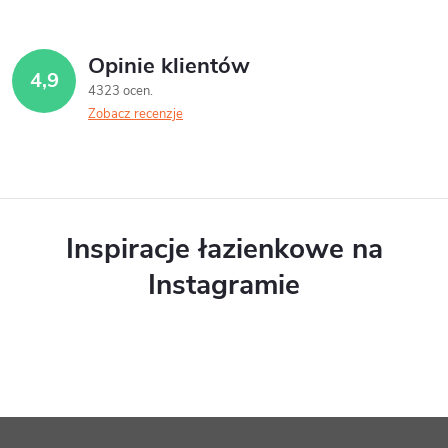
Opinie klientów
4,9
4323 ocen
Zobacz recenzje
Inspiracje łazienkowe na
Instagramie
S