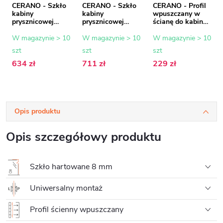
CERANO - Szkło
CERANO - Szkło
CERANO - Profil
kabiny
kabiny
wpuszczany w
prysznicowej
prysznicowej
ścianę do kabin
Onyx - 8 mm -
Onyx - 8 mm -
prysznicowych
szkło
szkło
typu walk-in - 8
W magazynie > 10
W magazynie > 10
W magazynie > 10
transparentne -
transparentne -
mm - złoty - 200
szt
szt
szt
100x200 cm
120x200 cm
cm
634 zł
711 zł
229 zł
Opis produktu
Opis szczegółowy produktu
Szkło hartowane 8 mm
Uniwersalny montaż
Profil ścienny wpuszczany