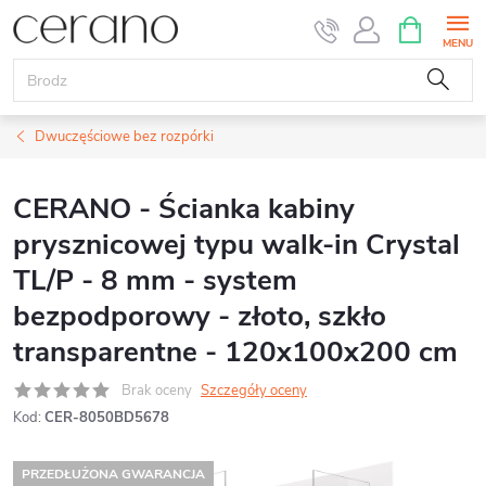
Przejść
KOSZYK
do
treści
Dwuczęściowe bez rozpórki
CERANO - Ścianka kabiny
prysznicowej typu walk-in Crystal
TL/P - 8 mm - system
bezpodporowy - złoto, szkło
transparentne - 120x100x200 cm
Brak oceny
Szczegóły oceny
Kod:
CER-8050BD5678
PRZEDŁUŻONA GWARANCJA