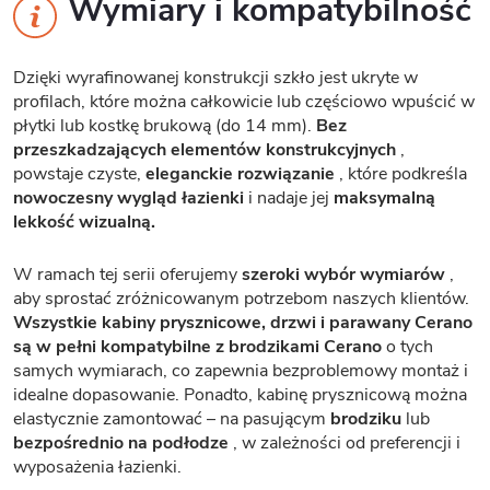
Wymiary i kompatybilność
Dzięki wyrafinowanej konstrukcji szkło jest ukryte w
profilach, które można całkowicie lub częściowo wpuścić w
płytki lub kostkę brukową (do 14 mm).
Bez
przeszkadzających elementów konstrukcyjnych
,
powstaje czyste,
eleganckie rozwiązanie
, które podkreśla
nowoczesny wygląd łazienki
i nadaje jej
maksymalną
lekkość wizualną.
W ramach tej serii oferujemy
szeroki wybór wymiarów
,
aby sprostać zróżnicowanym potrzebom naszych klientów.
Wszystkie kabiny prysznicowe, drzwi i parawany Cerano
są w pełni kompatybilne z brodzikami Cerano
o tych
samych wymiarach, co zapewnia bezproblemowy montaż i
idealne dopasowanie. Ponadto, kabinę prysznicową można
elastycznie zamontować – na pasującym
brodziku
lub
bezpośrednio na podłodze
, w zależności od preferencji i
wyposażenia łazienki.