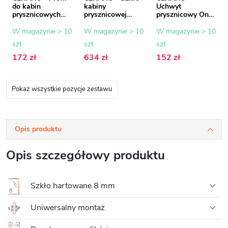
do kabin
kabiny
Uchwyt
prysznicowych
prysznicowej
prysznicowy Onyx
Walk-in Onyx - 8
Onyx - 8 mm -
- kwadratowy -
mm - chrom - 15
szkło
chrom - 150 cm
W magazynie > 10
W magazynie > 10
W magazynie > 10
mm
transparentne -
szt
szt
szt
100x200 cm
172 zł
634 zł
152 zł
Pokaż wszystkie pozycje zestawu
Opis produktu
Opis szczegółowy produktu
Szkło hartowane 8 mm
Uniwersalny montaż