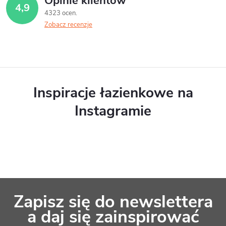
Opinie klientów
4,9
4323 ocen
Zobacz recenzje
Inspiracje łazienkowe na
Instagramie
S
Zapisz się do newslettera
t
a daj się zainspirować