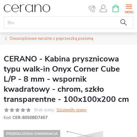
Przejść
KOSZYK
do
treści
Dwuczęściowe narożne z poprzeczką poziomą
CERANO - Kabina prysznicowa
typu walk-in Onyx Corner Cube
L/P - 8 mm - wspornik
kwadratowy - chrom, szkło
transparentne - 100x100x200 cm
Brak oceny
Szczegóły oceny
Kod:
CER-8050BD7457
PRZEDŁUŻONA GWARANCJA