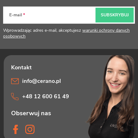
o
p
E-mail
SUBSKRYBUJ
k
Wprowadzając adres e-mail, akceptujesz
warunki ochrony danych
a
osobowych
info
@
cerano.pl
+48 12 600 61 49