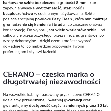
hartowane szkło bezpieczne
o grubości
8 mm
, które
zapewnia
wysoką wytrzymałość, stabilność i
bezpieczeństwo
w codziennym użytkowaniu. Szkło
posiada specjalną
powłokę Easy Clean
, która
minimalizuje
gromadzenie się kamienia i brudu
, co znacznie ułatwia
konserwację. Do wyboru
jest wiele wariantów szkła
– od
całkowicie przezroczystego, przez mleczne, grafitowe, po
wzory dekoracyjne – dzięki czemu możesz wybrać
dokładnie to, co najbardziej odpowiada Twoim
preferencjom i stylowi łazienki.
CERANO – czeska marka o
długotrwałej niezawodności
Na wszystkie kabiny i parawany prysznicowe CERANO
udzielamy
przedłużonej, 5-letniej gwarancji
oraz
gwarantujemy
dostępność części zamiennych przez 10 lat
od daty zakupu. Jako
czeska marka,
kładziemy nacisk na