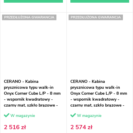
PRZEDŁUŻONA GWARANCJA
PRZEDŁUŻONA GWARANCJA
CERANO - Kabina
CERANO - Kabina
prysznicowa typu walk-in
prysznicowa typu walk-in
Onyx Corner Cube L/P - 8 mm
Onyx Corner Cube L/P - 8 mm
- wspornik kwadratowy -
- wspornik kwadratowy -
czarny mat, szkło brązowe -
czarny mat, szkło brązowe -
110x60x200 cm
110x70x200 cm
W magazynie
W magazynie
2 516 zł
2 574 zł