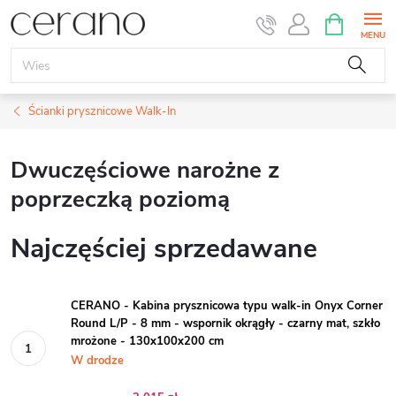
Przejść
KOSZYK
do
treści
Ścianki prysznicowe Walk-In
Dwuczęściowe narożne z
poprzeczką poziomą
Najczęściej sprzedawane
CERANO - Kabina prysznicowa typu walk-in Onyx Corner
Round L/P - 8 mm - wspornik okrągły - czarny mat, szkło
mrożone - 130x100x200 cm
W drodze