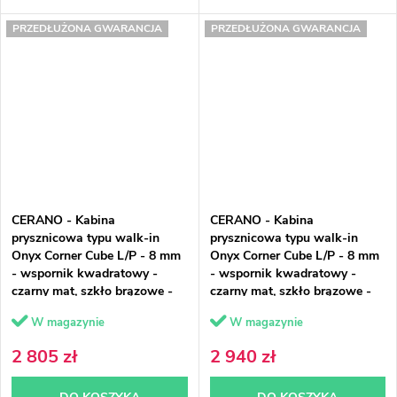
PRZEDŁUŻONA GWARANCJA
PRZEDŁUŻONA GWARANCJA
CERANO - Kabina
CERANO - Kabina
prysznicowa typu walk-in
prysznicowa typu walk-in
Onyx Corner Cube L/P - 8 mm
Onyx Corner Cube L/P - 8 mm
- wspornik kwadratowy -
- wspornik kwadratowy -
czarny mat, szkło brązowe -
czarny mat, szkło brązowe -
130x90x200 cm
140x100x200 cm
W magazynie
W magazynie
2 805 zł
2 940 zł