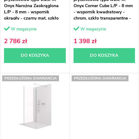
i
Onyx Narożna Zaokrąglona
Onyx Corner Cube L/P - 8 mm
o
e
L/P - 8 mm - wspornik
- wspornik kwadratowy -
okrągły - czarny mat, szkło
chrom, szkło transparentne -
d
p
brązowe - 90x130x200 cm
90x30x200 cm
W magazynie
W magazynie
u
r
2 786 zł
1 398 zł
k
o
DO KOSZYKA
DO KOSZYKA
t
d
ó
u
PRZEDŁUŻONA GWARANCJA
PRZEDŁUŻONA GWARANCJA
w
k
t
ó
w