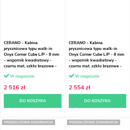
CERANO - Kabina
CERANO - Kabina
prysznicowa typu walk-in
prysznicowa typu walk-in
Onyx Corner Cube L/P - 8 mm
Onyx Corner Cube L/P - 8 mm
- wspornik kwadratowy -
- wspornik kwadratowy -
czarny mat, szkło brązowe -
czarny mat, szkło brązowe -
100x70x200 cm
100x80x200 cm
W magazynie
W magazynie
2 516 zł
2 554 zł
DO KOSZYKA
DO KOSZYKA
PRZEDŁUŻONA GWARANCJA
PRZEDŁUŻONA GWARANCJA