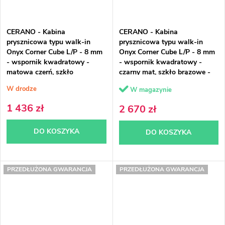
CERANO - Kabina
CERANO - Kabina
prysznicowa typu walk-in
prysznicowa typu walk-in
Onyx Corner Cube L/P - 8 mm
Onyx Corner Cube L/P - 8 mm
- wspornik kwadratowy -
- wspornik kwadratowy -
matowa czerń, szkło
czarny mat, szkło brązowe -
grafitowe - 80x30x200 cm
100x100x200 cm
W drodze
W magazynie
1 436 zł
2 670 zł
DO KOSZYKA
DO KOSZYKA
PRZEDŁUŻONA GWARANCJA
PRZEDŁUŻONA GWARANCJA