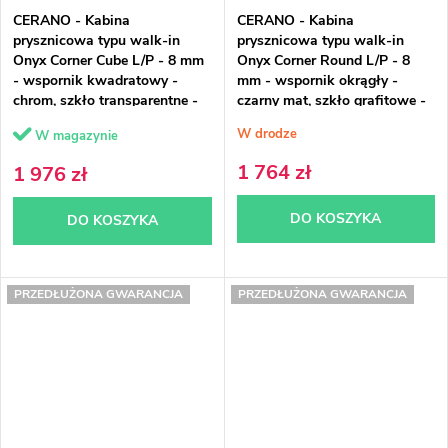
CERANO - Kabina
CERANO - Kabina
prysznicowa typu walk-in
prysznicowa typu walk-in
Onyx Corner Cube L/P - 8 mm
Onyx Corner Round L/P - 8
- wspornik kwadratowy -
mm - wspornik okrągły -
chrom, szkło transparentne -
czarny mat, szkło grafitowe -
140x100x200 cm
110x70x200 cm
W drodze
W magazynie
1 764 zł
1 976 zł
DO KOSZYKA
DO KOSZYKA
PRZEDŁUŻONA GWARANCJA
PRZEDŁUŻONA GWARANCJA