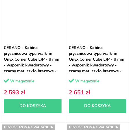
CERANO - Kabina
CERANO - Kabina
prysznicowa typu walk-in
prysznicowa typu walk-in
Onyx Corner Cube L/P - 8 mm
Onyx Corner Cube L/P - 8 mm
- wspornik kwadratowy -
- wspornik kwadratowy -
czarny mat, szkło brązowe -
czarny mat, szkło brązowe -
130x50x200 cm
130x60x200 cm
W magazynie
W magazynie
2 593 zł
2 651 zł
DO KOSZYKA
DO KOSZYKA
PRZEDŁUŻONA GWARANCJA
PRZEDŁUŻONA GWARANCJA