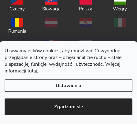
Czechy
Słowacja
Polska
Węgry
Rumunia
Używamy plików cookies, aby umożliwić Ci wygodne
przeglądanie strony oraz – dzięki analizie ruchu – stale
ulepszać jej funkcje, wydajność i użyteczność. Więcej
informacji
tutaj
.
Polityka prywatności
Ustawienia
Regulamin
Copyright 2026
CERANO
. Wszystkie prawa zastrzeżone.
|
Zmień
Zgadzam się
ustawienia plików cookies
Opracował Shoptet Premium