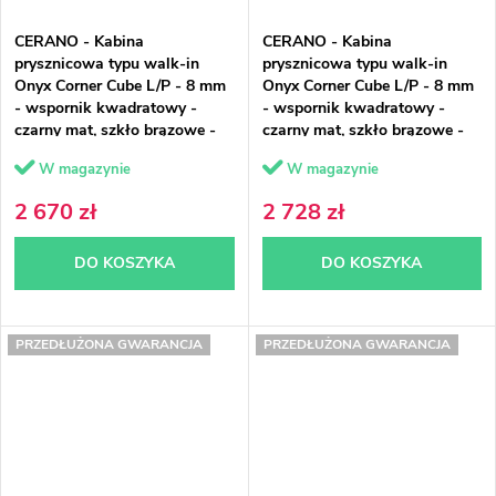
CERANO - Kabina
CERANO - Kabina
prysznicowa typu walk-in
prysznicowa typu walk-in
Onyx Corner Cube L/P - 8 mm
Onyx Corner Cube L/P - 8 mm
- wspornik kwadratowy -
- wspornik kwadratowy -
czarny mat, szkło brązowe -
czarny mat, szkło brązowe -
120x80x200 cm
120x90x200 cm
W magazynie
W magazynie
2 670 zł
2 728 zł
DO KOSZYKA
DO KOSZYKA
PRZEDŁUŻONA GWARANCJA
PRZEDŁUŻONA GWARANCJA