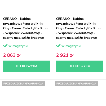
CERANO - Kabina
CERANO - Kabina
prysznicowa typu walk-in
prysznicowa typu walk-in
Onyx Corner Cube L/P - 8 mm
Onyx Corner Cube L/P - 8 mm
- wspornik kwadratowy -
- wspornik kwadratowy -
czarny mat, szkło brązowe -
czarny mat, szkło brązowe -
130x100x200 cm
130x110x200 cm
W magazynie
W magazynie
2 863 zł
2 921 zł
DO KOSZYKA
DO KOSZYKA
PRZEDŁUŻONA GWARANCJA
PRZEDŁUŻONA GWARANCJA