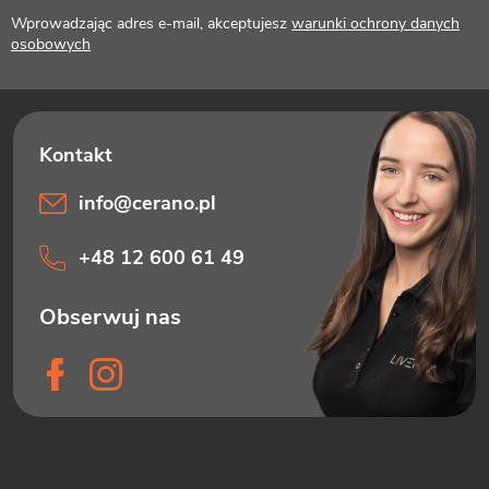
k
Wprowadzając adres e-mail, akceptujesz
warunki ochrony danych
a
osobowych
info
@
cerano.pl
+48 12 600 61 49