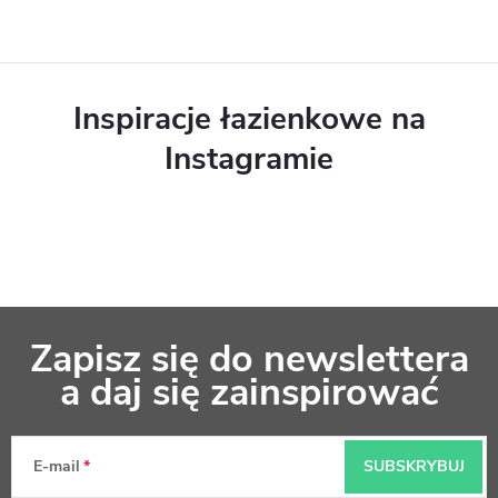
i
s
t
Inspiracje łazienkowe na
y
Instagramie
S
Zapisz się do newslettera
t
a daj się zainspirować
o
p
E-mail
SUBSKRYBUJ