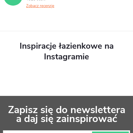
Zobacz recenzje
Inspiracje łazienkowe na
Instagramie
S
Zapisz się do newslettera
t
a daj się zainspirować
o