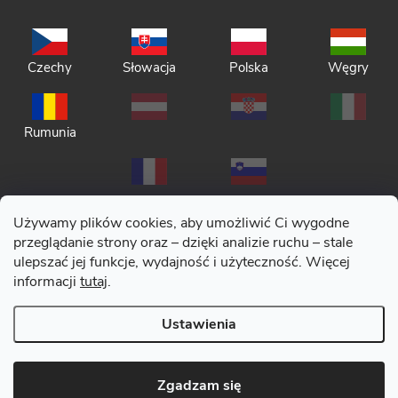
Czechy
Słowacja
Polska
Węgry
Rumunia
Używamy plików cookies, aby umożliwić Ci wygodne
przeglądanie strony oraz – dzięki analizie ruchu – stale
ulepszać jej funkcje, wydajność i użyteczność. Więcej
Polityka prywatności
informacji
tutaj
.
Regulamin
Ustawienia
Copyright 2026
CERANO
. Wszystkie prawa zastrzeżone.
|
Zmień
ustawienia plików cookies
Opracował Shoptet Premium
Zgadzam się