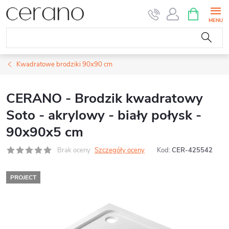
Przejść
KOSZYK
do
treści
Kwadratowe brodziki 90x90 cm
CERANO - Brodzik kwadratowy
Soto - akrylowy - biały połysk -
90x90x5 cm
Brak oceny
Szczegóły oceny
Kod:
CER-425542
PROJECT