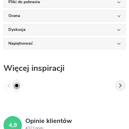
Pliki do pobrania
Ocena
Dyskusja
Napiętnować
Więcej inspiracji
Opinie klientów
4,9
4323 ocen