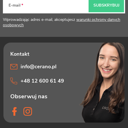
p
E-mail
SUBSKRYBUJ
k
Wprowadzając adres e-mail, akceptujesz
warunki ochrony danych
a
osobowych
info
@
cerano.pl
+48 12 600 61 49