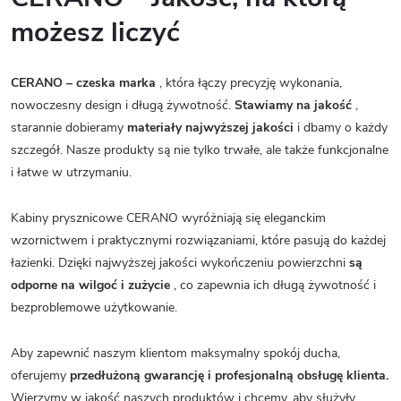
możesz liczyć
CERANO – czeska marka
, która łączy precyzję wykonania,
nowoczesny design i długą żywotność.
Stawiamy na jakość
,
starannie dobieramy
materiały najwyższej jakości
i dbamy o każdy
szczegół. Nasze produkty są nie tylko trwałe, ale także funkcjonalne
i łatwe w utrzymaniu.
Kabiny prysznicowe CERANO wyróżniają się eleganckim
wzornictwem i praktycznymi rozwiązaniami, które pasują do każdej
łazienki. Dzięki najwyższej jakości wykończeniu powierzchni
są
odporne na wilgoć i zużycie
, co zapewnia ich długą żywotność i
bezproblemowe użytkowanie.
Aby zapewnić naszym klientom maksymalny spokój ducha,
oferujemy
przedłużoną gwarancję i profesjonalną obsługę klienta.
Wierzymy w jakość naszych produktów i chcemy, aby służyły