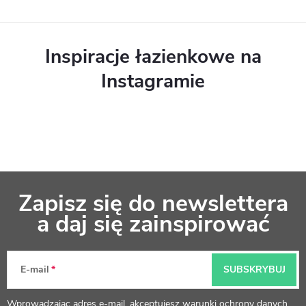
Inspiracje łazienkowe na
Instagramie
S
Zapisz się do newslettera
t
a daj się zainspirować
o
p
E-mail
SUBSKRYBUJ
k
Wprowadzając adres e-mail, akceptujesz
warunki ochrony danych