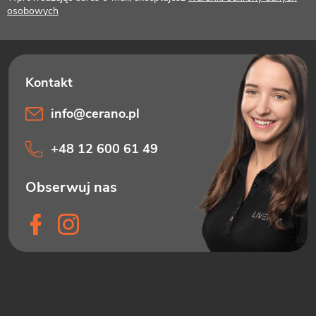
a
osobowych
info
@
cerano.pl
+48 12 600 61 49