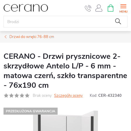
Przejść
KOSZYK
do
treści
Drzwi do wnęki 76-88 cm
CERANO - Drzwi prysznicowe 2-
skrzydłowe Antelo L/P - 6 mm -
matowa czerń, szkło transparentne
- 76x190 cm
Brak oceny
Szczegóły oceny
Kod:
CER-432340
PRZEDŁUŻONA GWARANCJA