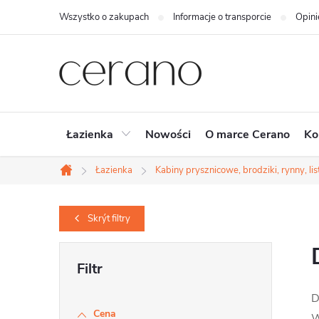
Przejść
Wszystko o zakupach
Informacje o transporcie
Opini
do
treści
Łazienka
Nowości
O marce Cerano
Ko
Łazienka
Kabiny prysznicowe, brodziki, rynny, l
Home
Skrýt
filtry
P
a
D
s
Cena
W