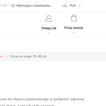
min
Polityka prywatności
Informacje o zamówieniu
Kontakt
PLN
KOSZYK
Pusty koszyk
Zaloguj się
ki
Drzwi do wnęki 76-88 cm
owo do otworu budowlanego w podanym zakresie.
 drzwi, a nie ich stały rozmiar.