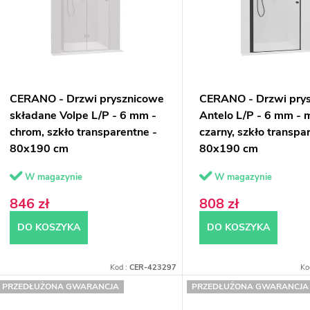
n
a
p
e
p
CERANO - Drzwi prysznicowe
CERANO - Drzwi pry
o
składane Volpe L/P - 6 mm -
Antelo L/P - 6 mm - 
chrom, szkło transparentne -
czarny, szkło transpa
d
o
80x190 cm
80x190 cm
u
d
W magazynie
W magazynie
k
u
846 zł
808 zł
k
DO KOSZYKA
DO KOSZYKA
ó
Kod :
CER-423297
Ko
w
ó
PRZEDŁUŻONA GWARANCJA
PRZEDŁUŻONA GWARANCJA
w