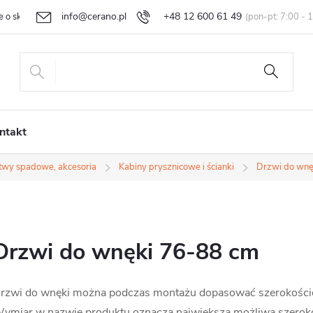
info@cerano.pl
+48 12 600 61 49
e o sklepie
Indywidualna wycena
Zwroty i reklamacje
Regula
ntakt
istwy spadowe, akcesoria
Kabiny prysznicowe i ścianki
Drzwi do wnę
Drzwi do wnęki 76-88 cm
rzwi do wnęki można podczas montażu dopasować szerokości
ymiar w nazwie produktu oznacza największą możliwą szerokość