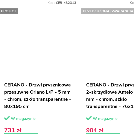
Kod :
CER-432313
Ko
PROJECT
PRZEDŁUŻONA GWARANCJA
CERANO - Drzwi prysznicowe
CERANO - Drzwi pry
przesuwne Orlano L/P - 5 mm
2-skrzydłowe Antelo 
- chrom, szkło transparentne -
mm - chrom, szkło
80x195 cm
transparentne - 76x
W magazynie
W magazynie
731 zł
904 zł