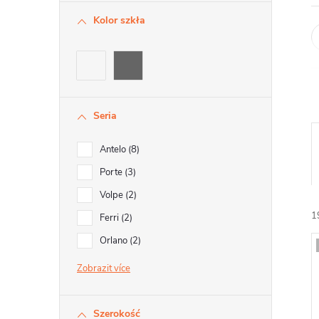
Kolor szkła
Seria
Antelo
8
Porte
3
r
Volpe
2
t
1
Ferri
2
Orlano
2
i
Zobrazit
Szerokość