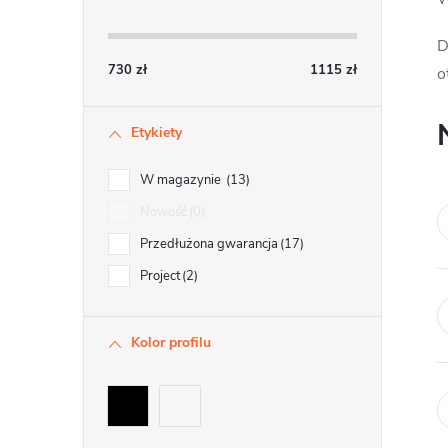
e
D
k
730
zł
1115
zł
o
b
Etykiety
o
c
W magazynie
13
z
Nowość
0
Przedłużona gwarancja
17
n
Project
2
y
Kolor profilu