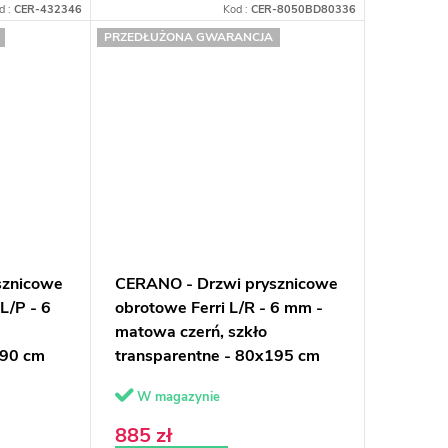
d :
CER-432346
Kod :
CER-8050BD80336
PRZEDŁUŻONA GWARANCJA
sznicowe
CERANO - Drzwi prysznicowe
L/P - 6
obrotowe Ferri L/R - 6 mm -
matowa czerń, szkło
190 cm
transparentne - 80x195 cm
W magazynie
885 zł