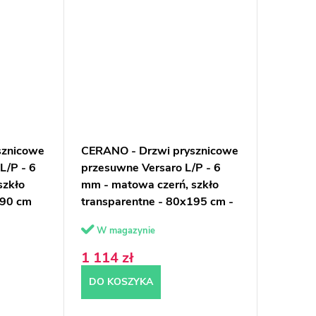
sznicowe
CERANO - Drzwi prysznicowe
L/P - 6
przesuwne Versaro L/P - 6
szkło
mm - matowa czerń, szkło
190 cm
transparentne - 80x195 cm -
chowane
W magazynie
1 114 zł
DO KOSZYKA