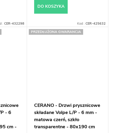
DO KOSZYKA
d :
CER-432298
Kod :
CER-425632
PRZEDŁUŻONA GWARANCJA
sznicowe
CERANO - Drzwi prysznicowe
P - 6
składane Volpe L/P - 6 mm -
matowa czerń, szkło
195 cm -
transparentne - 80x190 cm