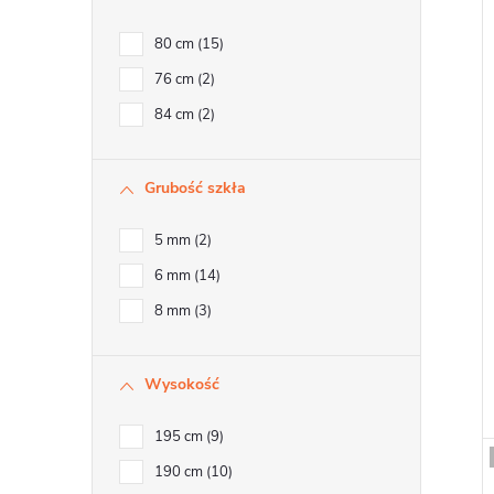
t
80 cm
15
i
76 cm
2
84 cm
2
r
r
Grubość szkła
5 mm
2
6 mm
14
8 mm
3
t
Wysokość
t
195 cm
9
190 cm
10