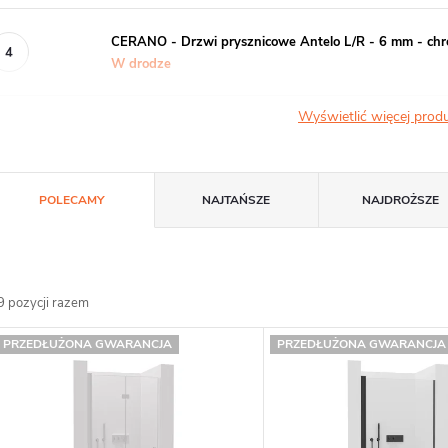
CERANO - Drzwi prysznicowe Antelo L/R - 6 mm - chro
W drodze
Wyświetlić więcej pro
S
POLECAMY
NAJTAŃSZE
NAJDROŻSZE
o
9
pozycji razem
L
o
PRZEDŁUŻONA GWARANCJA
PRZEDŁUŻONA GWARANCJA
w
s
a