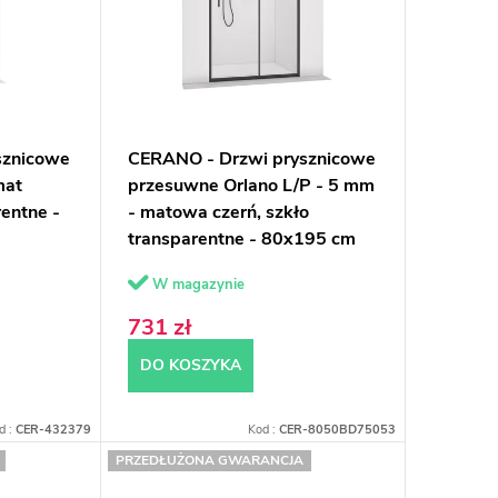
sznicowe
CERANO - Drzwi prysznicowe
mat
przesuwne Orlano L/P - 5 mm
rentne -
- matowa czerń, szkło
transparentne - 80x195 cm
W magazynie
731 zł
DO KOSZYKA
d :
CER-432379
Kod :
CER-8050BD75053
PRZEDŁUŻONA GWARANCJA