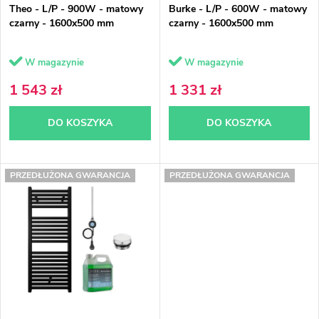
Theo - L/P - 900W - matowy
Burke - L/P - 600W - matowy
o
e
czarny - 1600x500 mm
czarny - 1600x500 mm
d
p
W magazynie
W magazynie
u
r
1 543 zł
1 331 zł
k
o
DO KOSZYKA
DO KOSZYKA
t
d
ó
u
PRZEDŁUŻONA GWARANCJA
PRZEDŁUŻONA GWARANCJA
w
k
t
ó
w