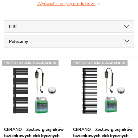
Wyświetlić więcej produktów
Filtr
S
Polecamy
o
Najtańsze
L
r
PRZEDŁUŻONA GWARANCJA
PRZEDŁUŻONA GWARANCJA
Najdroższe
i
t
Najczęściej sprzedawane
s
o
Alfabetycznie
t
w
a
a
p
n
CERANO - Zestaw grzejników
CERANO - Zestaw grzejników
r
i
łazienkowych elektrycznych
łazienkowych elektrycznych