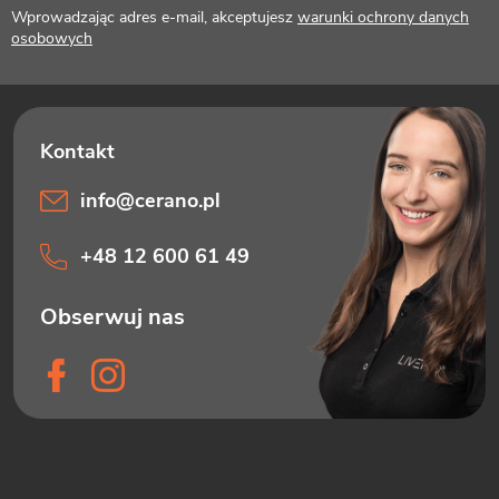
Wprowadzając adres e-mail, akceptujesz
warunki ochrony danych
a
osobowych
info
@
cerano.pl
+48 12 600 61 49