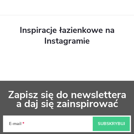
i
s
t
Inspiracje łazienkowe na
y
Instagramie
S
Zapisz się do newslettera
t
a daj się zainspirować
o
p
E-mail
SUBSKRYBUJ
k