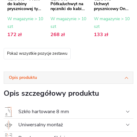
do kabiny
Półka/uchwyt na
Uchwyt
prysznicowej typu
ręczniki do kabiny
prysznicowy Onyx
Walk-in Onyx - 8
prysznicowej typu
- kwadratowy -
mm - czarny mat
walk-in - 8-10
pionowy do sufitu
W magazynie > 10
W magazynie > 10
W magazynie > 10
- 15 mm
mm - czarny mat
- 40 cm - matowy
szt
szt
szt
- 30 do 160 cm
czarny
172 zł
268 zł
133 zł
Pokaż wszystkie pozycje zestawu
Opis produktu
Opis szczegółowy produktu
Szkło hartowane 8 mm
Uniwersalny montaż