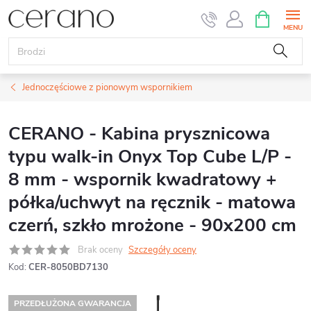
Przejść
KOSZYK
do
treści
Jednoczęściowe z pionowym wspornikiem
CERANO - Kabina prysznicowa
typu walk-in Onyx Top Cube L/P -
8 mm - wspornik kwadratowy +
półka/uchwyt na ręcznik - matowa
czerń, szkło mrożone - 90x200 cm
Brak oceny
Szczegóły oceny
Kod:
CER-8050BD7130
PRZEDŁUŻONA GWARANCJA