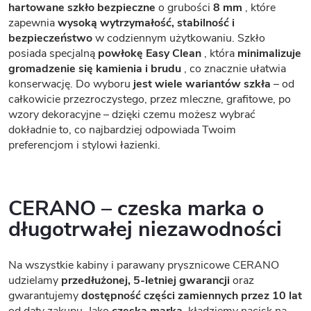
hartowane szkło bezpieczne
o grubości
8 mm
, które
zapewnia
wysoką wytrzymałość, stabilność i
bezpieczeństwo
w codziennym użytkowaniu. Szkło
posiada specjalną
powłokę Easy Clean
, która
minimalizuje
gromadzenie się kamienia i brudu
, co znacznie ułatwia
konserwację. Do wyboru
jest wiele wariantów szkła
– od
całkowicie przezroczystego, przez mleczne, grafitowe, po
wzory dekoracyjne – dzięki czemu możesz wybrać
dokładnie to, co najbardziej odpowiada Twoim
preferencjom i stylowi łazienki.
CERANO – czeska marka o
długotrwałej niezawodności
Na wszystkie kabiny i parawany prysznicowe CERANO
udzielamy
przedłużonej, 5-letniej gwarancji
oraz
gwarantujemy
dostępność części zamiennych przez 10 lat
od daty zakupu. Jako
czeska marka,
kładziemy nacisk na