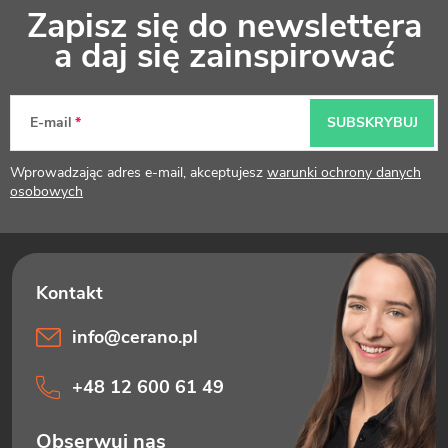
Zapisz się do newslettera
t
a daj się zainspirować
o
p
E-mail
SUBSKRYBUJ
k
Wprowadzając adres e-mail, akceptujesz
warunki ochrony danych
a
osobowych
info
@
cerano.pl
+48 12 600 61 49