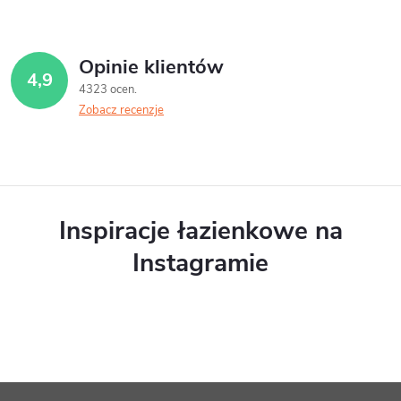
Opinie klientów
4,9
4323 ocen
Zobacz recenzje
Inspiracje łazienkowe na
Instagramie
S