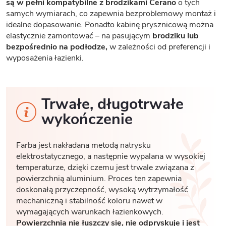
są w pełni kompatybilne z brodzikami Cerano
o tych
samych wymiarach, co zapewnia bezproblemowy montaż i
idealne dopasowanie. Ponadto kabinę prysznicową można
elastycznie zamontować – na pasującym
brodziku lub
bezpośrednio na podłodze,
w zależności od preferencji i
wyposażenia łazienki.
Trwałe, długotrwałe
wykończenie
Farba jest nakładana metodą natrysku
elektrostatycznego, a następnie wypalana w wysokiej
temperaturze, dzięki czemu jest trwale związana z
powierzchnią aluminium. Proces ten zapewnia
doskonałą przyczepność, wysoką wytrzymałość
mechaniczną i stabilność koloru nawet w
wymagających warunkach łazienkowych.
Powierzchnia nie łuszczy się, nie odpryskuje i jest