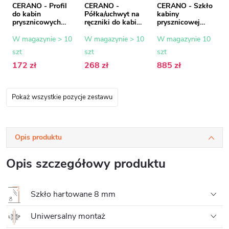
CERANO - Profil
CERANO -
CERANO - Szkło
do kabin
Półka/uchwyt na
kabiny
prysznicowych
ręczniki do kabiny
prysznicowej
Walk-in Onyx - 8
prysznicowej typu
Onyx - 8 mm -
mm - chrom - 15
walk-in - 8-10
szkło ryflowane -
W magazynie > 10
W magazynie > 10
W magazynie 10
mm
mm - chrom - 30
90x200 cm
szt
szt
szt
do 160 cm
172 zł
268 zł
885 zł
Pokaż wszystkie pozycje zestawu
Opis produktu
Opis szczegółowy produktu
Szkło hartowane 8 mm
Uniwersalny montaż