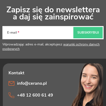
S
Zapisz się do newslettera
t
a daj się zainspirować
o
p
E-mail
SUBSKRYBUJ
k
Wprowadzając adres e-mail, akceptujesz
warunki ochrony danych
a
osobowych
info
@
cerano.pl
+48 12 600 61 49