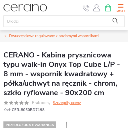
Przejść
KOSZYK
do
treści
Dwuczęściowe regulowane z poziomymi wspornikami
CERANO - Kabina prysznicowa
typu walk-in Onyx Top Cube L/P -
8 mm - wspornik kwadratowy +
półka/uchwyt na ręcznik - chrom,
szkło ryflowane - 90x200 cm
Brak oceny
Szczegóły oceny
Kod:
CER-8050BD7198
PRZEDŁUŻONA GWARANCJA