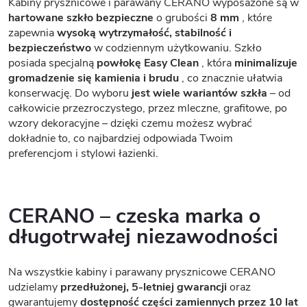
Kabiny prysznicowe i parawany CERANO wyposażone są w
hartowane szkło bezpieczne
o grubości
8 mm
, które
zapewnia
wysoką wytrzymałość, stabilność i
bezpieczeństwo
w codziennym użytkowaniu. Szkło
posiada specjalną
powłokę Easy Clean
, która
minimalizuje
gromadzenie się kamienia i brudu
, co znacznie ułatwia
konserwację. Do wyboru
jest wiele wariantów szkła
– od
całkowicie przezroczystego, przez mleczne, grafitowe, po
wzory dekoracyjne – dzięki czemu możesz wybrać
dokładnie to, co najbardziej odpowiada Twoim
preferencjom i stylowi łazienki.
CERANO – czeska marka o
długotrwałej niezawodności
Na wszystkie kabiny i parawany prysznicowe CERANO
udzielamy
przedłużonej, 5-letniej gwarancji
oraz
gwarantujemy
dostępność części zamiennych przez 10 lat