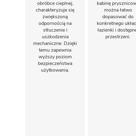
obróbce cieplnej,
kabinę prysznico
charakteryzuje się
można łatwo
zwiększoną
dopasować do
odpornością na
konkretnego ukła
stłuczenie i
łazienki i dostępn
uszkodzenia
przestrzeni.
mechaniczne. Dzięki
temu zapewnia
wyższy poziom
bezpieczeństwa
użytkowania.