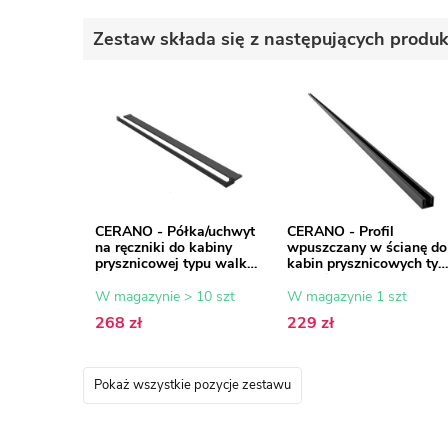
Zestaw składa się z następujących produ
CERANO - Półka/uchwyt
CERANO - Profil
na ręczniki do kabiny
wpuszczany w ścianę do
prysznicowej typu walk-
kabin prysznicowych typ
in - 8-10 mm - czarny
walk-in - 8 mm - czarny
mat - 30 do 160 cm
mat - 200 cm
W magazynie > 10 szt
W magazynie 1 szt
268 zł
229 zł
Pokaż wszystkie pozycje zestawu