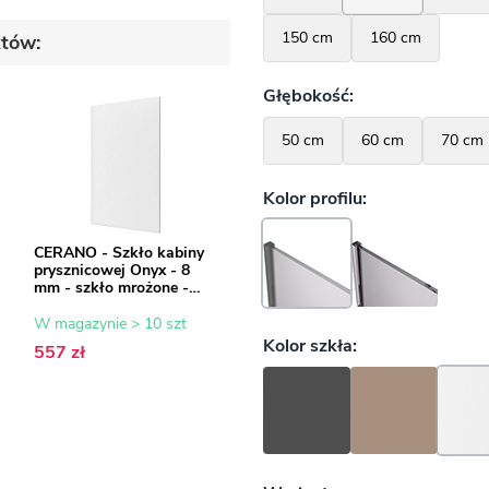
któw:
CERANO - Szkło kabiny
prysznicowej Onyx - 8
u
mm - szkło mrożone -
80x200 cm
W magazynie > 10 szt
557 zł