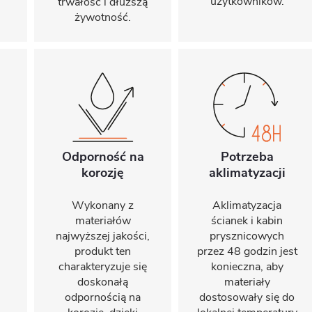
użytkowników.
trwałość i dłuższą
żywotność.
Odporność na
Potrzeba
korozję
aklimatyzacji
Wykonany z
Aklimatyzacja
materiałów
ścianek i kabin
najwyższej jakości,
prysznicowych
produkt ten
przez 48 godzin jest
charakteryzuje się
konieczna, aby
doskonałą
materiały
odpornością na
dostosowały się do