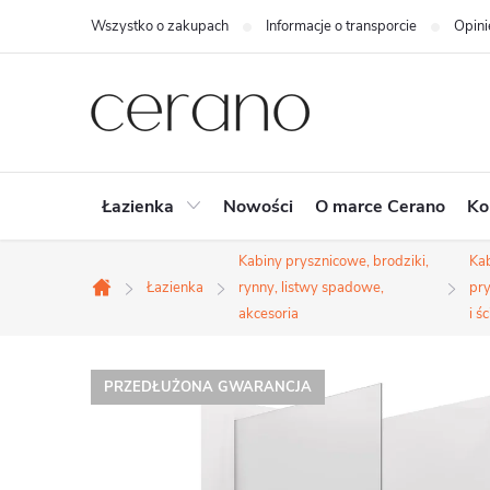
Przejść
Wszystko o zakupach
Informacje o transporcie
Opini
do
treści
Łazienka
Nowości
O marce Cerano
Ko
Kabiny prysznicowe, brodziki,
Ka
Łazienka
rynny, listwy spadowe,
pr
Home
akcesoria
i ś
PRZEDŁUŻONA GWARANCJA