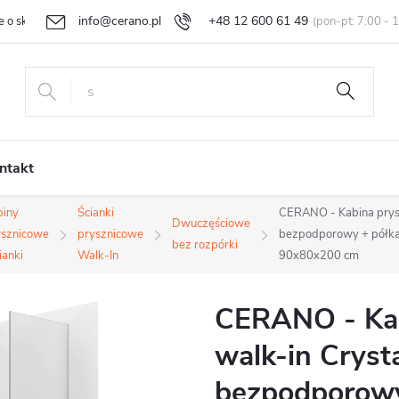
info@cerano.pl
+48 12 600 61 49
e o sklepie
Indywidualna wycena
Zwroty i reklamacje
Regula
ntakt
biny
Ścianki
CERANO - Kabina prysz
Dwuczęściowe
ysznicowe
prysznicowe
bezpodporowy + półka/
bez rozpórki
cianki
Walk-In
90x80x200 cm
CERANO - Kab
walk-in Cryst
bezpodporowy