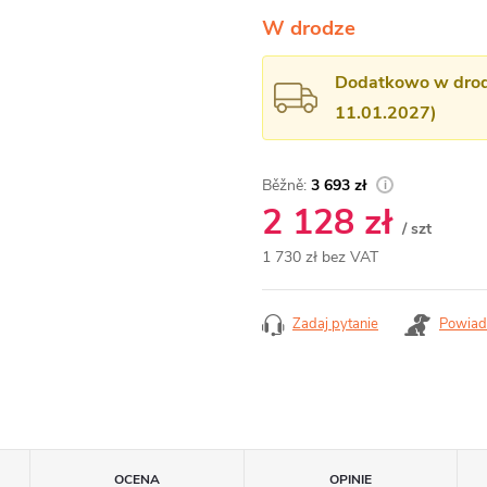
W drodze
Dodatkowo w drodz
11.01.2027)
3 693 zł
2 128 zł
/ szt
1 730 zł bez VAT
Cena
jednostkowa:
Zadaj pytanie
Powiad
OCENA
OPINIE