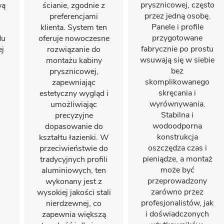
prysznicowej, często
wą
ścianie, zgodnie z
przez jedną osobę.
preferencjami
Panele i profile
klienta. System ten
przygotowane
du
oferuje nowoczesne
fabrycznie po prostu
ej
rozwiązanie do
wsuwają się w siebie
montażu kabiny
bez
prysznicowej,
skomplikowanego
zapewniając
skręcania i
estetyczny wygląd i
wyrównywania.
umożliwiając
Stabilna i
precyzyjne
wodoodporna
dopasowanie do
konstrukcja
kształtu łazienki. W
oszczędza czas i
przeciwieństwie do
pieniądze, a montaż
tradycyjnych profili
może być
aluminiowych, ten
przeprowadzony
wykonany jest z
zarówno przez
wysokiej jakości stali
profesjonalistów, jak
nierdzewnej, co
i doświadczonych
zapewnia większą