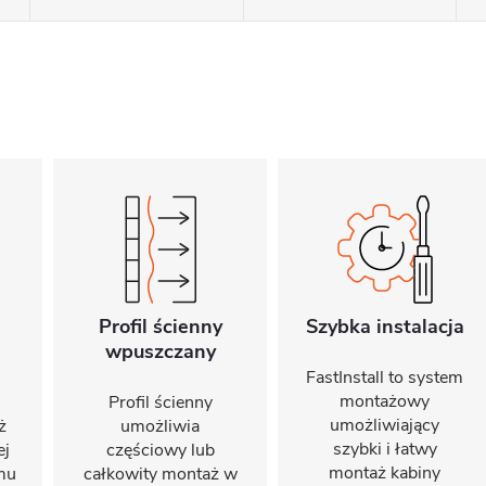
Profil ścienny
Szybka instalacja
wpuszczany
FastInstall to system
montażowy
Profil ścienny
umożliwiający
ż
umożliwia
szybki i łatwy
ej
częściowy lub
montaż kabiny
emu
całkowity montaż w