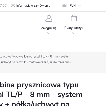
min
Polityka prywatności
Informacje o zamówieniu
Kontakt
PLN
KOSZYK
Pusty koszyk
Zaloguj się
nicowa typu walk-in Crystal TL/P - 8 mm - system
uchwyt na ręcznik - matowa czerń, szkło mrożone -
ina prysznicowa typu
al TL/P - 8 mm - system
 + półka/uchwyt na