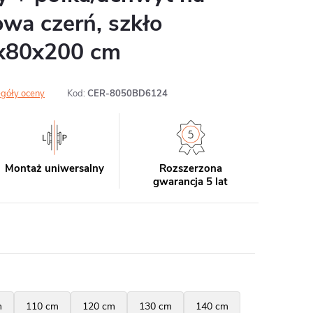
owa czerń, szkło
0x80x200 cm
góły oceny
Kod:
CER-8050BD6124
Montaż uniwersalny
Rozszerzona
gwarancja 5 lat