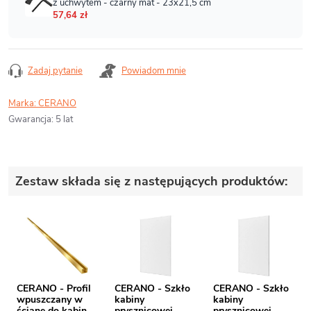
Zadaj pytanie
Powiadom mnie
Marka:
CERANO
Gwarancja
:
5 lat
Zestaw składa się z następujących produktów:
CERANO - Profil
CERANO - Szkło
CERANO - Szkło
wpuszczany w
kabiny
kabiny
ścianę do kabin
prysznicowej
prysznicowej