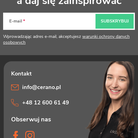
a daj się zainspirować
o
p
E-mail
SUBSKRYBUJ
k
Wprowadzając adres e-mail, akceptujesz
warunki ochrony danych
a
osobowych
info
@
cerano.pl
+48 12 600 61 49