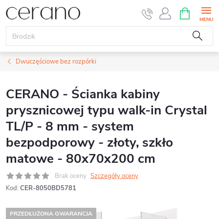
Przejść
KOSZYK
do
treści
Dwuczęściowe bez rozpórki
CERANO - Ścianka kabiny
prysznicowej typu walk-in Crystal
TL/P - 8 mm - system
bezpodporowy - złoty, szkło
matowe - 80x70x200 cm
Brak oceny
Szczegóły oceny
Kod:
CER-8050BD5781
PRZEDŁUŻONA GWARANCJA