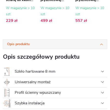
prysznicowych
Onyx - 8 mm -
Onyx - 8 mm -
typu walk-in - 8
szkło mrożone -
szkło mrożone -
W magazynie > 10
W magazynie > 10
W magazynie > 10
mm - złoty - 200
70x200 cm
80x200 cm
szt
szt
szt
cm
229 zł
499 zł
557 zł
Opis produktu
Opis szczegółowy produktu
Szkło hartowane 8 mm
Uniwersalny montaż
Profil ścienny wpuszczany
Szybka instalacja