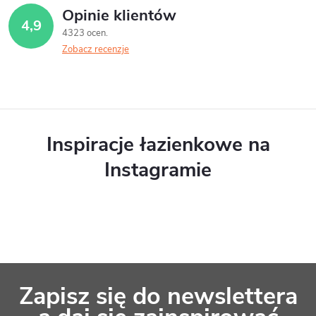
Opinie klientów
4,9
4323 ocen
Zobacz recenzje
Inspiracje łazienkowe na
Instagramie
S
Zapisz się do newslettera
t