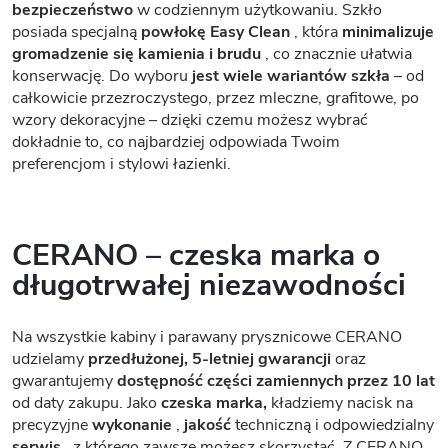
bezpieczeństwo
w codziennym użytkowaniu. Szkło
posiada specjalną
powłokę Easy Clean
, która
minimalizuje
gromadzenie się kamienia i brudu
, co znacznie ułatwia
konserwację. Do wyboru
jest wiele wariantów szkła
– od
całkowicie przezroczystego, przez mleczne, grafitowe, po
wzory dekoracyjne – dzięki czemu możesz wybrać
dokładnie to, co najbardziej odpowiada Twoim
preferencjom i stylowi łazienki.
CERANO – czeska marka o
długotrwałej niezawodności
Na wszystkie kabiny i parawany prysznicowe CERANO
udzielamy
przedłużonej, 5-letniej gwarancji
oraz
gwarantujemy
dostępność części zamiennych przez 10 lat
od daty zakupu. Jako
czeska marka,
kładziemy nacisk na
precyzyjne
wykonanie
,
jakość
techniczną i odpowiedzialny
serwis
, z którego zawsze możesz skorzystać. Z CERANO