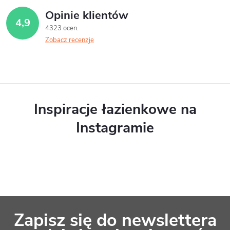
Opinie klientów
4,9
4323 ocen
Zobacz recenzje
Inspiracje łazienkowe na
Instagramie
S
Zapisz się do newslettera
t