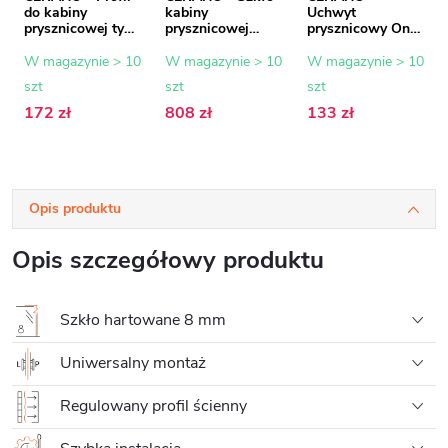
do kabiny
kabiny
Uchwyt
prysznicowej typu
prysznicowej
prysznicowy Onyx
Walk-in Onyx - 8
Onyx - 8 mm -
- kwadratowy -
mm - czarny mat
szkło ryflowane -
pionowy do sufitu
W magazynie > 10
W magazynie > 10
W magazynie > 10
- 15 mm
80x200 cm
- 40 cm - matowy
szt
szt
szt
czarny
172 zł
808 zł
133 zł
Opis produktu
Opis szczegółowy produktu
Szkło hartowane 8 mm
Uniwersalny montaż
Regulowany profil ścienny