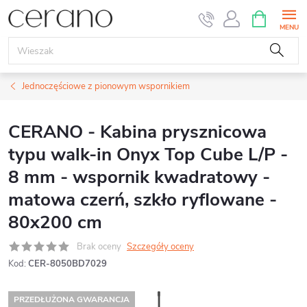
Przejść
KOSZYK
do
treści
Jednoczęściowe z pionowym wspornikiem
CERANO - Kabina prysznicowa
typu walk-in Onyx Top Cube L/P -
8 mm - wspornik kwadratowy -
matowa czerń, szkło ryflowane -
80x200 cm
Brak oceny
Szczegóły oceny
Kod:
CER-8050BD7029
PRZEDŁUŻONA GWARANCJA