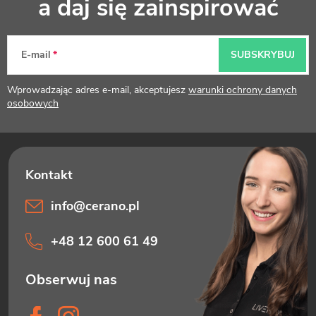
a daj się zainspirować
o
p
E-mail
SUBSKRYBUJ
k
Wprowadzając adres e-mail, akceptujesz
warunki ochrony danych
a
osobowych
info
@
cerano.pl
+48 12 600 61 49