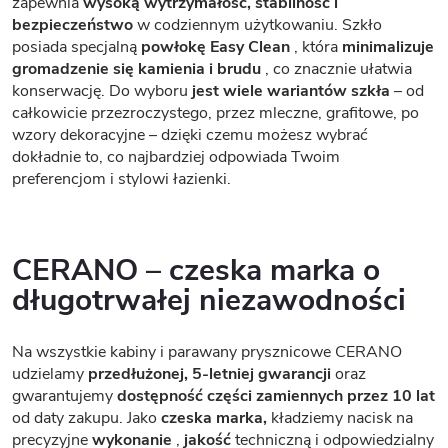
zapewnia
wysoką wytrzymałość, stabilność i
bezpieczeństwo
w codziennym użytkowaniu. Szkło
posiada specjalną
powłokę Easy Clean
, która
minimalizuje
gromadzenie się kamienia i brudu
, co znacznie ułatwia
konserwację. Do wyboru
jest wiele wariantów szkła
– od
całkowicie przezroczystego, przez mleczne, grafitowe, po
wzory dekoracyjne – dzięki czemu możesz wybrać
dokładnie to, co najbardziej odpowiada Twoim
preferencjom i stylowi łazienki.
CERANO – czeska marka o
długotrwałej niezawodności
Na wszystkie kabiny i parawany prysznicowe CERANO
udzielamy
przedłużonej, 5-letniej gwarancji
oraz
gwarantujemy
dostępność części zamiennych przez 10 lat
od daty zakupu. Jako
czeska marka,
kładziemy nacisk na
precyzyjne
wykonanie
,
jakość
techniczną i odpowiedzialny