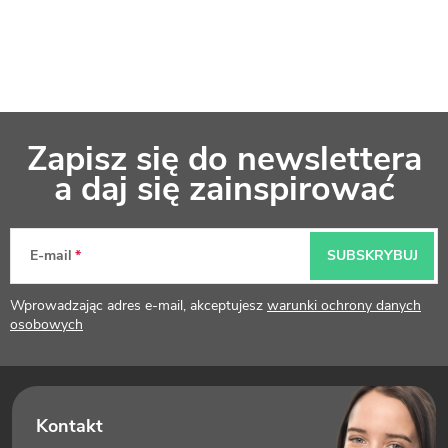
S
Zapisz się do newslettera
t
a daj się zainspirować
o
p
E-mail
SUBSKRYBUJ
k
Wprowadzając adres e-mail, akceptujesz
warunki ochrony danych
a
osobowych