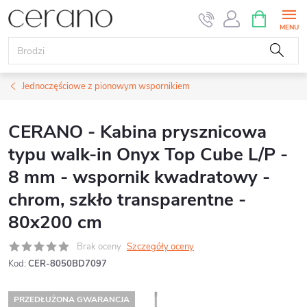
Przejść
KOSZYK
do
treści
Jednoczęściowe z pionowym wspornikiem
CERANO - Kabina prysznicowa
typu walk-in Onyx Top Cube L/P -
8 mm - wspornik kwadratowy -
chrom, szkło transparentne -
80x200 cm
Brak oceny
Szczegóły oceny
Kod:
CER-8050BD7097
PRZEDŁUŻONA GWARANCJA