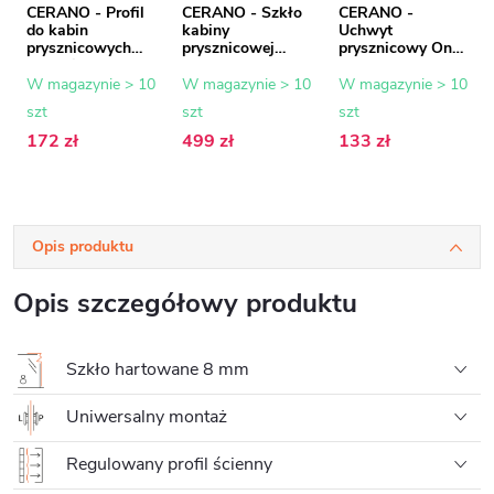
CERANO - Profil
CERANO - Szkło
CERANO -
do kabin
kabiny
Uchwyt
prysznicowych
prysznicowej
prysznicowy Onyx
Walk-in Onyx - 8
Onyx - 8 mm -
- kwadratowy -
mm - chrom - 15
szkło
pionowy do sufitu
W magazynie > 10
W magazynie > 10
W magazynie > 10
mm
transparentne -
- 40 cm - chrom
szt
szt
szt
80x200 cm
172 zł
499 zł
133 zł
Opis produktu
Opis szczegółowy produktu
Szkło hartowane 8 mm
Uniwersalny montaż
Regulowany profil ścienny