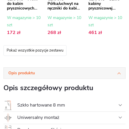
do kabin
Półka/uchwyt na
kabiny
prysznicowych
ręczniki do kabiny
prysznicowej
Walk-in Onyx - 8
prysznicowej typu
Onyx - 8 mm -
mm - chrom - 15
walk-in - 8-10
szkło
W magazynie > 10
W magazynie > 10
W magazynie > 10
mm
mm - chrom - 30
transparentne -
szt
szt
szt
do 160 cm
70x200 cm
172 zł
268 zł
461 zł
Pokaż wszystkie pozycje zestawu
Opis produktu
Opis szczegółowy produktu
Szkło hartowane 8 mm
Uniwersalny montaż