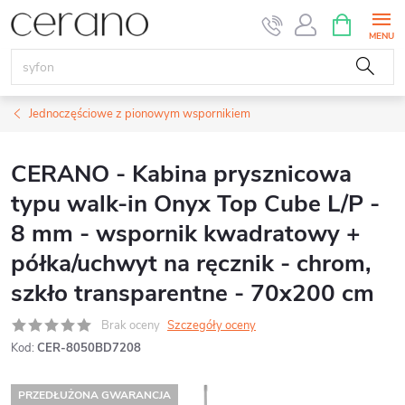
Przejść
KOSZYK
do
treści
Jednoczęściowe z pionowym wspornikiem
CERANO - Kabina prysznicowa
typu walk-in Onyx Top Cube L/P -
8 mm - wspornik kwadratowy +
półka/uchwyt na ręcznik - chrom,
szkło transparentne - 70x200 cm
Brak oceny
Szczegóły oceny
Kod:
CER-8050BD7208
PRZEDŁUŻONA GWARANCJA