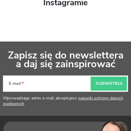
Instagramie
S
Zapisz się do newslettera
t
a daj się zainspirować
o
p
E-mail
SUBSKRYBUJ
k
Wprowadzając adres e-mail, akceptujesz
warunki ochrony danych
a
osobowych