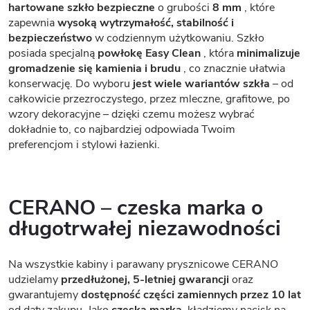
hartowane szkło bezpieczne
o grubości
8 mm
, które
zapewnia
wysoką wytrzymałość, stabilność i
bezpieczeństwo
w codziennym użytkowaniu. Szkło
posiada specjalną
powłokę Easy Clean
, która
minimalizuje
gromadzenie się kamienia i brudu
, co znacznie ułatwia
konserwację. Do wyboru
jest wiele wariantów szkła
– od
całkowicie przezroczystego, przez mleczne, grafitowe, po
wzory dekoracyjne – dzięki czemu możesz wybrać
dokładnie to, co najbardziej odpowiada Twoim
preferencjom i stylowi łazienki.
CERANO – czeska marka o
długotrwałej niezawodności
Na wszystkie kabiny i parawany prysznicowe CERANO
udzielamy
przedłużonej, 5-letniej gwarancji
oraz
gwarantujemy
dostępność części zamiennych przez 10 lat
od daty zakupu. Jako
czeska marka,
kładziemy nacisk na