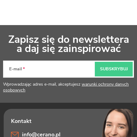
S
Zapisz się do newslettera
t
a daj się zainspirować
o
p
E-mail
SUBSKRYBUJ
k
Wprowadzając adres e-mail, akceptujesz
warunki ochrony danych
a
osobowych
info
@
cerano.pl