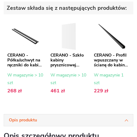
Zestaw składa się z następujących produktów:
CERANO -
CERANO - Szkło
CERANO - Profil
Półka/uchwyt na
kabiny
wpuszczany w
ręczniki do kabiny
prysznicowej
ścianę do kabin
prysznicowej typu
Onyx - 8 mm -
prysznicowych
walk-in - 8-10
szkło
typu walk-in - 8
W magazynie > 10
W magazynie > 10
W magazynie 1
mm - czarny mat
transparentne -
mm - czarny mat
szt
szt
szt
- 30 do 160 cm
70x200 cm
- 200 cm
268 zł
461 zł
229 zł
Opis produktu
Opis szczegółowy produktu