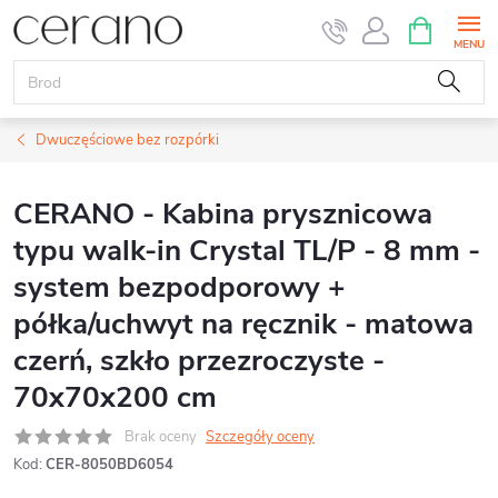
Przejść
KOSZYK
do
treści
Dwuczęściowe bez rozpórki
CERANO - Kabina prysznicowa
typu walk-in Crystal TL/P - 8 mm -
system bezpodporowy +
półka/uchwyt na ręcznik - matowa
czerń, szkło przezroczyste -
70x70x200 cm
Brak oceny
Szczegóły oceny
Kod:
CER-8050BD6054