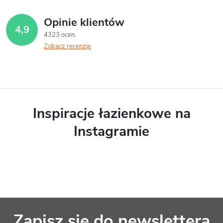
Opinie klientów
4,9
4323 ocen
Zobacz recenzje
Inspiracje łazienkowe na
Instagramie
S
Zapisz się do newslettera