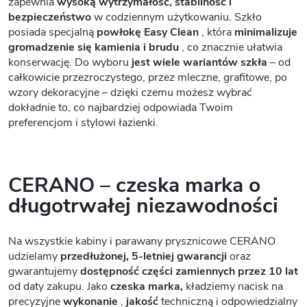
zapewnia
wysoką wytrzymałość, stabilność i
bezpieczeństwo
w codziennym użytkowaniu. Szkło
posiada specjalną
powłokę Easy Clean
, która
minimalizuje
gromadzenie się kamienia i brudu
, co znacznie ułatwia
konserwację. Do wyboru
jest wiele wariantów szkła
– od
całkowicie przezroczystego, przez mleczne, grafitowe, po
wzory dekoracyjne – dzięki czemu możesz wybrać
dokładnie to, co najbardziej odpowiada Twoim
preferencjom i stylowi łazienki.
CERANO – czeska marka o
długotrwałej niezawodności
Na wszystkie kabiny i parawany prysznicowe CERANO
udzielamy
przedłużonej, 5-letniej gwarancji
oraz
gwarantujemy
dostępność części zamiennych przez 10 lat
od daty zakupu. Jako
czeska marka,
kładziemy nacisk na
precyzyjne
wykonanie
,
jakość
techniczną i odpowiedzialny