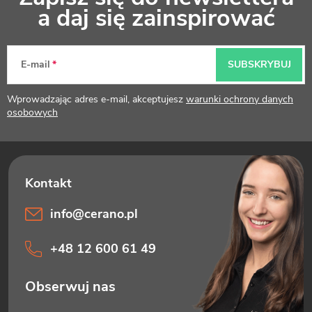
t
a daj się zainspirować
o
p
E-mail
SUBSKRYBUJ
k
Wprowadzając adres e-mail, akceptujesz
warunki ochrony danych
a
osobowych
info
@
cerano.pl
+48 12 600 61 49