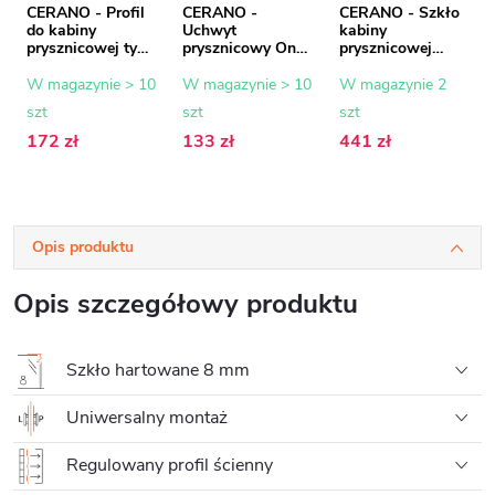
CERANO - Profil
CERANO -
CERANO - Szkło
do kabiny
Uchwyt
kabiny
prysznicowej typu
prysznicowy Onyx
prysznicowej
Walk-in Onyx - 8
- kwadratowy -
Onyx - 8 mm -
mm - czarny mat
pionowy do sufitu
szkło mrożone -
W magazynie > 10
W magazynie > 10
W magazynie 2
- 15 mm
- 40 cm - matowy
50x200 cm
szt
szt
szt
czarny
172 zł
133 zł
441 zł
Opis produktu
Opis szczegółowy produktu
Szkło hartowane 8 mm
Uniwersalny montaż
Regulowany profil ścienny