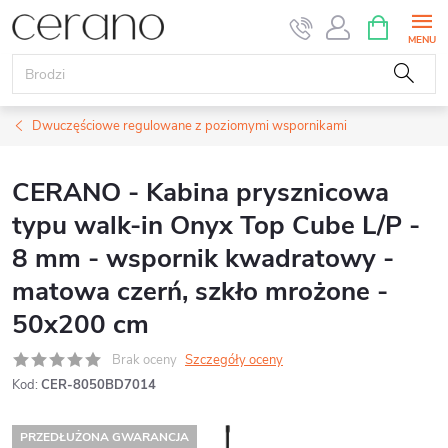
Przejść
KOSZYK
do
treści
Dwuczęściowe regulowane z poziomymi wspornikami
CERANO - Kabina prysznicowa
typu walk-in Onyx Top Cube L/P -
8 mm - wspornik kwadratowy -
matowa czerń, szkło mrożone -
50x200 cm
Brak oceny
Szczegóły oceny
Kod:
CER-8050BD7014
PRZEDŁUŻONA GWARANCJA