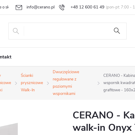
info@cerano.pl
+48 12 600 61 49
e o sklepie
Indywidualna wycena
Zwroty i reklamacje
Regula
ntakt
Dwuczęściowe
y
Ścianki
CERANO - Kabina 
regulowane z
nicowe
prysznicowe
wspornik kwadrat
poziomymi
ki
Walk-In
grafitowe - 160x
wspornikami
CERANO - Kab
walk-in Onyx