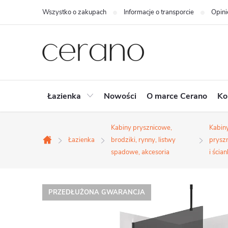
Przejść
Wszystko o zakupach
Informacje o transporcie
Opini
do
treści
Łazienka
Nowości
O marce Cerano
Ko
Kabiny prysznicowe,
Kabin
Łazienka
brodziki, rynny, listwy
prysz
Home
spadowe, akcesoria
i ścian
PRZEDŁUŻONA GWARANCJA