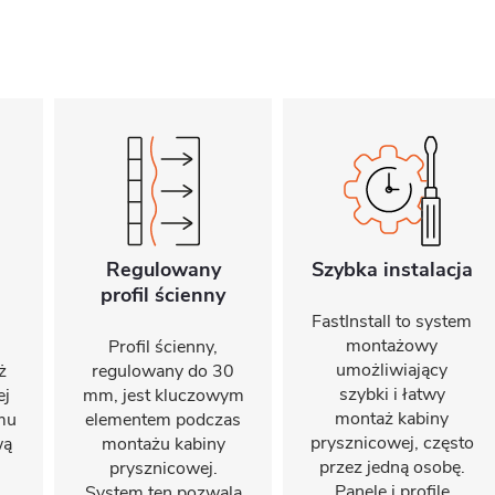
Regulowany
Szybka instalacja
profil ścienny
FastInstall to system
montażowy
Profil ścienny,
umożliwiający
ż
regulowany do 30
szybki i łatwy
ej
mm, jest kluczowym
montaż kabiny
emu
elementem podczas
prysznicowej, często
wą
montażu kabiny
przez jedną osobę.
prysznicowej.
Panele i profile
System ten pozwala