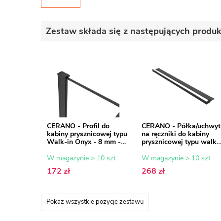
Zestaw składa się z następujących produ
CERANO - Profil do
CERANO - Półka/uchwyt
kabiny prysznicowej typu
na ręczniki do kabiny
Walk-in Onyx - 8 mm -
prysznicowej typu walk-
czarny mat - 15 mm
in - 8-10 mm - czarny
mat - 30 do 160 cm
W magazynie > 10 szt
W magazynie > 10 szt
172 zł
268 zł
Pokaż wszystkie pozycje zestawu