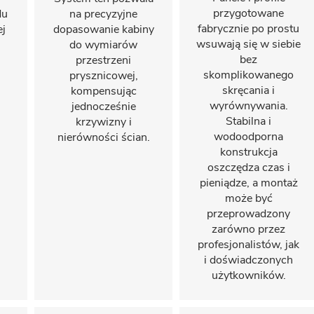
przygotowane
du
na precyzyjne
fabrycznie po prostu
ej
dopasowanie kabiny
wsuwają się w siebie
do wymiarów
bez
przestrzeni
skomplikowanego
prysznicowej,
skręcania i
kompensując
wyrównywania.
jednocześnie
Stabilna i
krzywizny i
wodoodporna
nierówności ścian.
konstrukcja
oszczędza czas i
pieniądze, a montaż
może być
przeprowadzony
zarówno przez
profesjonalistów, jak
i doświadczonych
użytkowników.