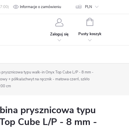
min
Polityka prywatności
Informacje o zamówieniu
Kontakt
PLN
KOSZYK
Pusty koszyk
Zaloguj się
prysznicowa typu walk-in Onyx Top Cube L/P - 8 mm -
owy + półka/uchwyt na ręcznik - matowa czerń, szkło
200 cm
ina prysznicowa typu
 Top Cube L/P - 8 mm -