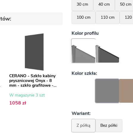
któw:
CERANO - Szkło kabiny
prysznicowej Onyx - 8
mm - szkło grafitowe -
160x200 cm
W magazynie 3 szt
1058 zł