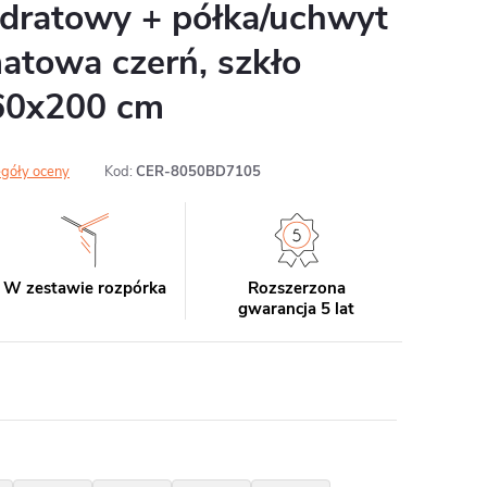
dratowy + półka/uchwyt
matowa czerń, szkło
160x200 cm
góły oceny
Kod:
CER-8050BD7105
W zestawie rozpórka
Rozszerzona
gwarancja 5 lat