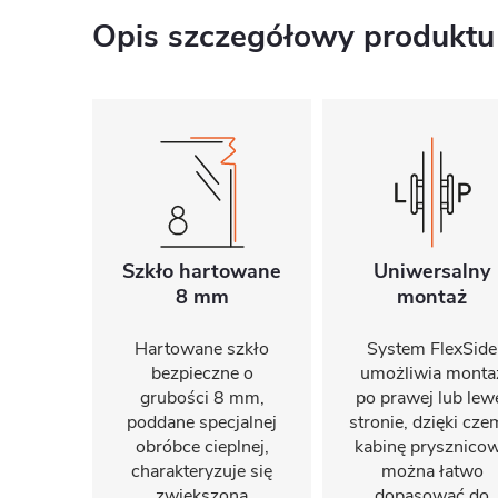
Opis szczegółowy produktu
Szkło hartowane
Uniwersalny
8 mm
montaż
Hartowane szkło
System FlexSide
bezpieczne o
umożliwia monta
grubości 8 mm,
po prawej lub lew
poddane specjalnej
stronie, dzięki cz
obróbce cieplnej,
kabinę prysznico
charakteryzuje się
można łatwo
zwiększoną
dopasować do