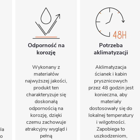
Odporność na
Potrzeba
korozję
aklimatyzacji
Wykonany z
Aklimatyzacja
materiałów
ścianek i kabin
najwyższej jakości,
prysznicowych
produkt ten
przez 48 godzin jest
charakteryzuje się
konieczna, aby
doskonałą
materiały
odpornością na
dostosowały się do
korozję, dzięki
lokalnej temperatury
czemu zachowuje
i wilgotności.
atrakcyjny wygląd i
Zapobiega to
la
pełną
uszkodzeniom,
do