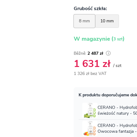
(
)
W magazynie
3 szt
2 487 zł
1 631 zł
/ szt
1 326 zł bez VAT
Cena
jednostkowa: