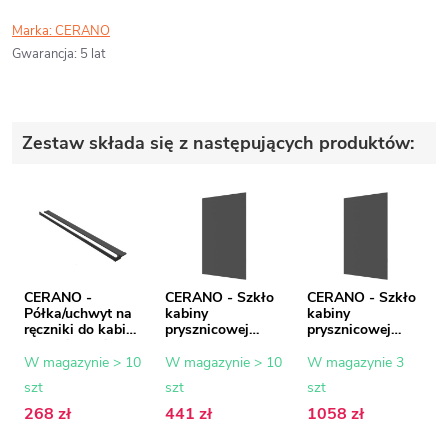
Marka:
CERANO
Gwarancja
:
5 lat
Zestaw składa się z następujących produktów:
CERANO -
CERANO - Szkło
CERANO - Szkło
Półka/uchwyt na
kabiny
kabiny
ręczniki do kabiny
prysznicowej
prysznicowej
prysznicowej typu
Onyx - 8 mm -
Onyx - 8 mm -
walk-in - 8-10
szkło grafitowe -
szkło grafitowe -
W magazynie > 10
W magazynie > 10
W magazynie 3
mm - czarny mat
50x200 cm
160x200 cm
szt
szt
szt
- 30 do 160 cm
268 zł
441 zł
1058 zł