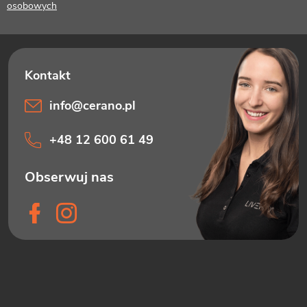
a
osobowych
info
@
cerano.pl
+48 12 600 61 49