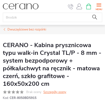
Przejść
KOSZYK
do
treści
Dwuczęściowe bez rozpórki
CERANO - Kabina prysznicowa
typu walk-in Crystal TL/P - 8 mm -
system bezpodporowy +
półka/uchwyt na ręcznik - matowa
czerń, szkło grafitowe -
160x50x200 cm
Brak oceny
Szczegóły oceny
Kod:
CER-8050BD5915