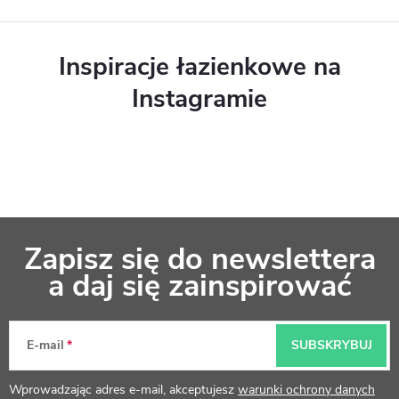
Inspiracje łazienkowe na
Instagramie
S
Zapisz się do newslettera
t
a daj się zainspirować
o
p
E-mail
SUBSKRYBUJ
k
Wprowadzając adres e-mail, akceptujesz
warunki ochrony danych