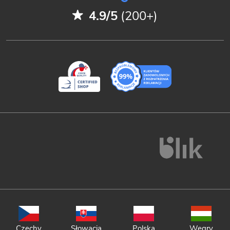
4.9/5
(200+)
Czechy
Słowacja
Polska
Węgry