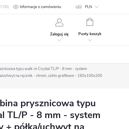
min
Polityka prywatności
Informacje o zamówieniu
Kontakt
PLN
KOSZYK
Pusty koszyk
Zaloguj się
znicowa typu walk-in Crystal TL/P - 8 mm - system
/uchwyt na ręcznik - chrom, szkło grafitowe - 160x100x200
ina prysznicowa typu
al TL/P - 8 mm - system
 + półka/uchwyt na