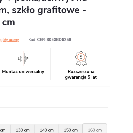
m, szkło grafitowe -
 cm
góły oceny
Kod:
CER-8050BD6258
Montaż uniwersalny
Rozszerzona
gwarancja 5 lat