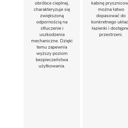
obróbce cieplnej,
kabinę prysznico
charakteryzuje się
można łatwo
zwiększoną
dopasować do
odpornością na
konkretnego ukła
stłuczenie i
łazienki i dostępn
uszkodzenia
przestrzeni.
mechaniczne. Dzięki
temu zapewnia
wyższy poziom
bezpieczeństwa
użytkowania.