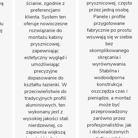
prysznicowej, często
wą
ścianie, zgodnie z
przez jedną osobę.
preferencjami
Panele i profile
klienta. System ten
przygotowane
du
oferuje nowoczesne
fabrycznie po prostu
ej
rozwiązanie do
wsuwają się w siebie
montażu kabiny
bez
prysznicowej,
skomplikowanego
zapewniając
skręcania i
estetyczny wygląd i
wyrównywania.
umożliwiając
Stabilna i
precyzyjne
wodoodporna
dopasowanie do
konstrukcja
kształtu łazienki. W
oszczędza czas i
przeciwieństwie do
pieniądze, a montaż
tradycyjnych profili
może być
aluminiowych, ten
przeprowadzony
wykonany jest z
zarówno przez
wysokiej jakości stali
profesjonalistów, jak
nierdzewnej, co
i doświadczonych
zapewnia większą