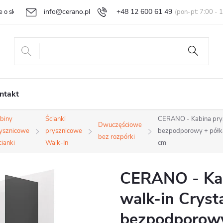
info@cerano.pl
+48 12 600 61 49
e o sklepie
Indywidualna wycena
Zwroty i reklamacje
Regula
ntakt
biny
Ścianki
CERANO - Kabina prys
Dwuczęściowe
ysznicowe
prysznicowe
bezpodporowy + półka
bez rozpórki
cianki
Walk-In
cm
CERANO - Kab
walk-in Cryst
bezpodporowy