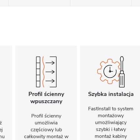
Profil ścienny
Szybka instalacja
wpuszczany
FastInstall to system
montażowy
Profil ścienny
umożliwiający
ż
umożliwia
szybki i łatwy
ej
częściowy lub
montaż kabiny
emu
całkowity montaż w