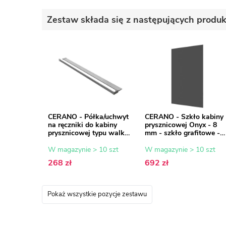
Zestaw składa się z następujących produ
CERANO - Półka/uchwyt
CERANO - Szkło kabiny
na ręczniki do kabiny
prysznicowej Onyx - 8
prysznicowej typu walk-
mm - szkło grafitowe -
in - 8-10 mm - chrom - 30
100x200 cm
do 160 cm
W magazynie > 10 szt
W magazynie > 10 szt
268 zł
692 zł
Pokaż wszystkie pozycje zestawu