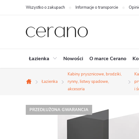
Przejść
Wszystko o zakupach
Informacje o transporcie
Opini
do
treści
Łazienka
Nowości
O marce Cerano
Ko
Kabiny prysznicowe, brodziki,
Ka
Łazienka
rynny, listwy spadowe,
pr
Home
akcesoria
i ś
PRZEDŁUŻONA GWARANCJA