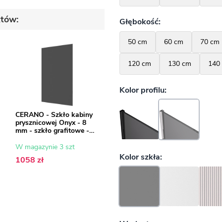
któw:
CERANO - Szkło kabiny
prysznicowej Onyx - 8
mm - szkło grafitowe -
160x200 cm
W magazynie 3 szt
1058 zł