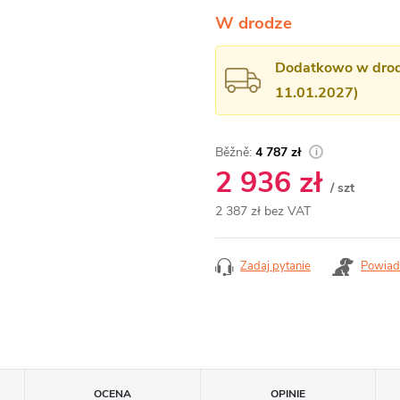
W drodze
Dodatkowo w drodz
11.01.2027)
4 787 zł
2 936 zł
/ szt
2 387 zł bez VAT
Cena
jednostkowa:
Zadaj pytanie
Powiad
OCENA
OPINIE