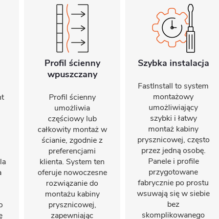
Profil ścienny
Szybka instalacja
wpuszczany
FastInstall to system
montażowy
t
Profil ścienny
umożliwiający
umożliwia
szybki i łatwy
częściowy lub
montaż kabiny
całkowity montaż w
prysznicowej, często
ścianie, zgodnie z
przez jedną osobę.
preferencjami
Panele i profile
la
klienta. System ten
przygotowane
a
oferuje nowoczesne
fabrycznie po prostu
rozwiązanie do
wsuwają się w siebie
montażu kabiny
bez
o
prysznicowej,
skomplikowanego
ę
zapewniając