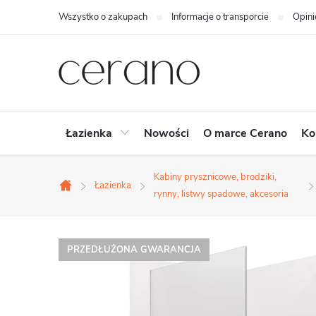
Przejść
Wszystko o zakupach
Informacje o transporcie
Opini
do
treści
Łazienka
Nowości
O marce Cerano
Ko
Kabiny prysznicowe, brodziki,
Łazienka
Home
rynny, listwy spadowe, akcesoria
PRZEDŁUŻONA GWARANCJA