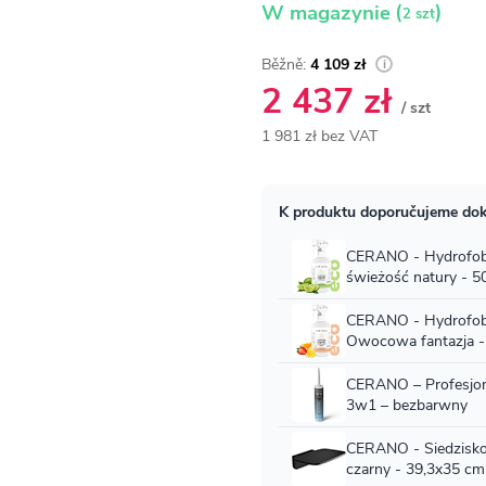
(
)
W magazynie
2 szt
4 109 zł
2 437 zł
/ szt
1 981 zł bez VAT
Cena
jednostkowa: