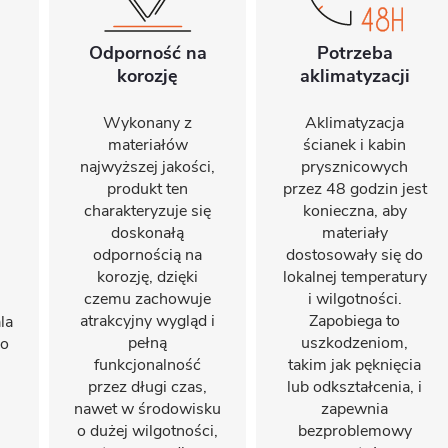
Odporność na
Potrzeba
korozję
aklimatyzacji
Wykonany z
Aklimatyzacja
materiałów
ścianek i kabin
najwyższej jakości,
prysznicowych
produkt ten
przez 48 godzin jest
charakteryzuje się
konieczna, aby
doskonałą
materiały
odpornością na
dostosowały się do
korozję, dzięki
lokalnej temperatury
czemu zachowuje
i wilgotności.
atrakcyjny wygląd i
Zapobiega to
la
pełną
uszkodzeniom,
do
funkcjonalność
takim jak pęknięcia
przez długi czas,
lub odkształcenia, i
nawet w środowisku
zapewnia
o dużej wilgotności,
bezproblemowy