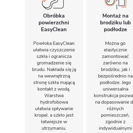
Obróbka
Montaż na
powierzchni
brodziku lub
EasyClean
podłodze
Powłoka EasyClean
Można go
ułatwia czyszczenie
elastycznie
szkła i ogranicza
zamontować
gromadzenie się
zarówno na
brudu. Nakłada się ją
brodziku, jak i
na wewnętrzną
bezpośrednio na
stronę szkła mającą
podłodze. Jego
kontakt z wodą.
uniwersalna
Warstwa
konstrukcja pozwa
hydrofobowa
na dopasowanie 
ułatwia spływanie
różnych
kropel, a szkło jest
pomieszczeń,
łatwiejsze w
zgodnie z
utrzymaniu.
indywidualnymi