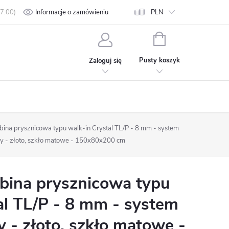
min
Polityka prywatności
Informacje o zamówieniu
Kontakt
PLN
KOSZYK
Pusty koszyk
Zaloguj się
na prysznicowa typu walk-in Crystal TL/P - 8 mm - system
 - złoto, szkło matowe - 150x80x200 cm
ina prysznicowa typu
al TL/P - 8 mm - system
- złoto, szkło matowe -