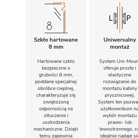
Szkło hartowane
Uniwersalny
8 mm
montaż
Hartowane szkło
System Uni-Moun
bezpieczne o
oferuje proste i
grubości 8 mm,
elastyczne
poddane specjalnej
rozwiązanie do
obróbce cieplnej,
montażu kabiny
charakteryzuje się
prysznicowej.
zwiększoną
System ten pozwa
odpornością na
użytkownikom n
stłuczenie i
wybór montażu
uszkodzenia
prawo- lub
mechaniczne. Dzięki
lewostronnego, c
temu zapewnia
idealnie nadaje si