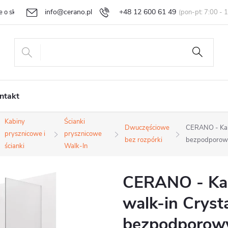
info@cerano.pl
+48 12 600 61 49
e o sklepie
Indywidualna wycena
Zwroty i reklamacje
Regula
ntakt
Kabiny
Ścianki
Dwuczęściowe
CERANO - Kabi
prysznicowe i
prysznicowe
bez rozpórki
bezpodporowy
ścianki
Walk-In
CERANO - Kab
walk-in Cryst
bezpodporowy 