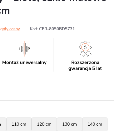
cm
góły oceny
Kod:
CER-8050BD5731
Montaż uniwersalny
Rozszerzona
gwarancja 5 lat