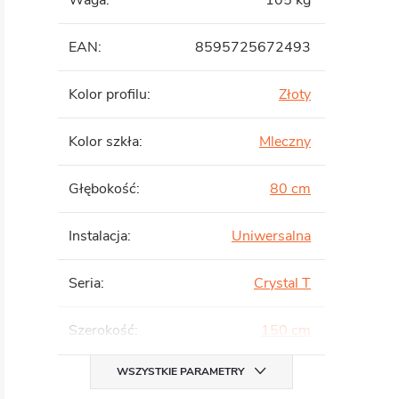
Waga
:
105 kg
EAN
:
8595725672493
Kolor profilu
:
Złoty
Kolor szkła
:
Mleczny
Głębokość
:
80 cm
Instalacja
:
Uniwersalna
Seria
:
Crystal T
Szerokość
:
150 cm
WSZYSTKIE PARAMETRY