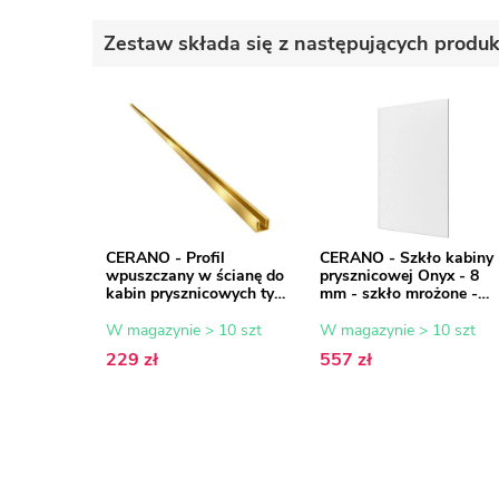
Zestaw składa się z następujących produ
CERANO - Profil
CERANO - Szkło kabiny
wpuszczany w ścianę do
prysznicowej Onyx - 8
kabin prysznicowych typu
mm - szkło mrożone -
walk-in - 8 mm - złoty -
80x200 cm
200 cm
W magazynie > 10 szt
W magazynie > 10 szt
229 zł
557 zł