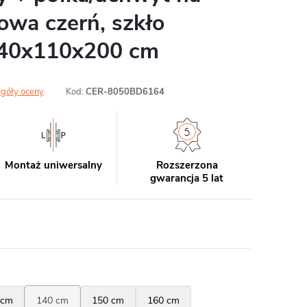
towa czerń, szkło
140x110x200 cm
góły oceny
Kod:
CER-8050BD6164
Montaż uniwersalny
Rozszerzona
gwarancja 5 lat