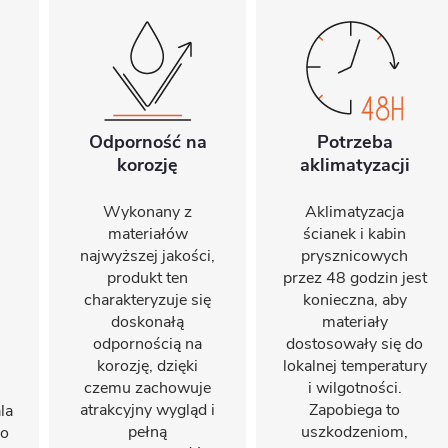
Odporność na
Potrzeba
korozję
aklimatyzacji
Wykonany z
Aklimatyzacja
materiałów
ścianek i kabin
najwyższej jakości,
prysznicowych
produkt ten
przez 48 godzin jest
charakteryzuje się
konieczna, aby
doskonałą
materiały
odpornością na
dostosowały się do
korozję, dzięki
lokalnej temperatury
czemu zachowuje
i wilgotności.
atrakcyjny wygląd i
Zapobiega to
la
pełną
uszkodzeniom,
do