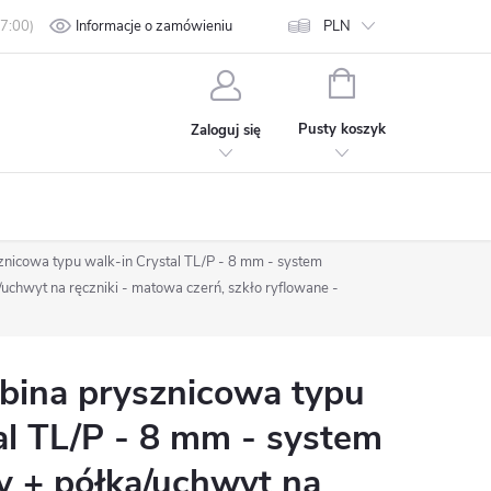
min
Polityka prywatności
Informacje o zamówieniu
Kontakt
PLN
KOSZYK
Pusty koszyk
Zaloguj się
icowa typu walk-in Crystal TL/P - 8 mm - system
chwyt na ręczniki - matowa czerń, szkło ryflowane -
ina prysznicowa typu
al TL/P - 8 mm - system
 + półka/uchwyt na