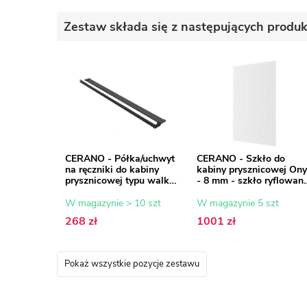
Zestaw składa się z następujących produ
CERANO - Półka/uchwyt
CERANO - Szkło do
na ręczniki do kabiny
kabiny prysznicowej Ony
prysznicowej typu walk-
- 8 mm - szkło ryflowan
in - 8-10 mm - czarny
- 110x200 cm
mat - 30 do 160 cm
W magazynie > 10 szt
W magazynie 5 szt
268 zł
1001 zł
Pokaż wszystkie pozycje zestawu