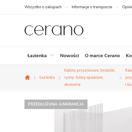
Przejść
Wszystko o zakupach
Informacje o transporcie
Opini
do
treści
Łazienka
Nowości
O marce Cerano
Ko
Kabiny prysznicowe, brodziki,
Kab
Łazienka
rynny, listwy spadowe,
pry
Home
akcesoria
i śc
PRZEDŁUŻONA GWARANCJA