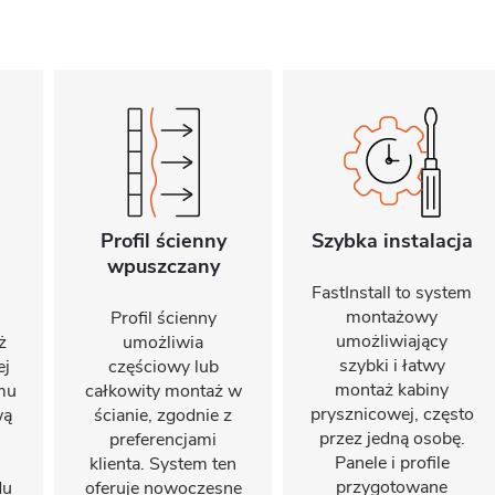
Profil ścienny
Szybka instalacja
wpuszczany
FastInstall to system
montażowy
Profil ścienny
umożliwiający
ż
umożliwia
szybki i łatwy
ej
częściowy lub
montaż kabiny
emu
całkowity montaż w
prysznicowej, często
wą
ścianie, zgodnie z
przez jedną osobę.
preferencjami
Panele i profile
klienta. System ten
przygotowane
du
oferuje nowoczesne