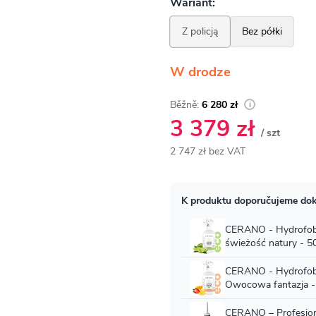
W drodze
6 280 zł
3 379 zł
/ szt
2 747 zł bez VAT
Cena
jednostkowa: