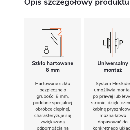
Opis szczegółowy produktu
Szkło hartowane
Uniwersalny
8 mm
montaż
Hartowane szkło
System FlexSide
bezpieczne o
umożliwia monta
grubości 8 mm,
po prawej lub lew
poddane specjalnej
stronie, dzięki cz
obróbce cieplnej,
kabinę prysznico
charakteryzuje się
można łatwo
zwiększoną
dopasować do
odpornością na
konkretnego ukła