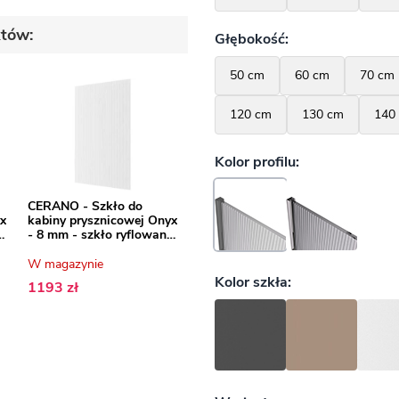
któw:
CERANO - Szkło do
x
kabiny prysznicowej Onyx
e
- 8 mm - szkło ryflowane
- 140x200 cm
W magazynie
1193 zł