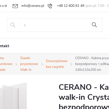
info@cerano.pl
+48 12 600 61 49
e o sklepie
Indywidualna wycena
Zwroty i reklamacje
Regula
ntakt
iny
Ścianki
CERANO - Kabina pryszn
Dwuczęściowe
sznicowe
prysznicowe
bezpodporowy + półka/u
bez rozpórki
ianki
Walk-In
140x110x200 cm
CERANO - Kab
walk-in Cryst
bezpodporowy