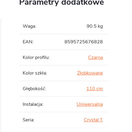
Parametry dodatkowe
Waga
:
90.5 kg
EAN
:
8595725676828
Kolor profilu
:
Czarna
Kolor szkła
:
Żłobkowane
Głębokość
:
110 cm
Instalacja
:
Uniwersalna
Seria
:
Crystal T