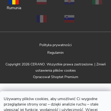
Rumunia
Polityka prywatności
Regulamin
Copyright 2026
CERANO
. Wszystkie prawa zastrzeżone.
|
Zmień
ustawienia plików cookies
Opracował Shoptet Premium
Używamy plików cookies, aby umożliwić Ci wygodne
przeglądanie strony oraz – dzięki analizie ruchu – stale
ulepszać jej funkcje, wydajność i użyteczność. Więcej