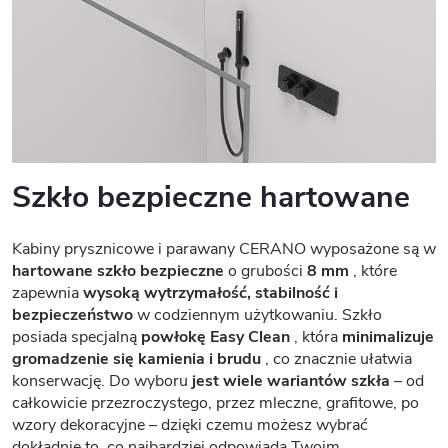
Szkło bezpieczne hartowane
Kabiny prysznicowe i parawany CERANO wyposażone są w
hartowane szkło bezpieczne
o grubości
8 mm
, które
zapewnia
wysoką wytrzymałość, stabilność i
bezpieczeństwo
w codziennym użytkowaniu. Szkło
posiada specjalną
powłokę Easy Clean
, która
minimalizuje
gromadzenie się kamienia i brudu
, co znacznie ułatwia
konserwację. Do wyboru
jest wiele wariantów szkła
– od
całkowicie przezroczystego, przez mleczne, grafitowe, po
wzory dekoracyjne – dzięki czemu możesz wybrać
dokładnie to, co najbardziej odpowiada Twoim