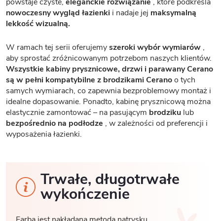
powstaje czyste,
eleganckie rozwiązanie
, które podkreśla
nowoczesny wygląd łazienki
i nadaje jej
maksymalną
lekkość wizualną.
W ramach tej serii oferujemy
szeroki wybór wymiarów
,
aby sprostać zróżnicowanym potrzebom naszych klientów.
Wszystkie kabiny prysznicowe, drzwi i parawany Cerano
są w pełni kompatybilne z brodzikami Cerano
o tych
samych wymiarach, co zapewnia bezproblemowy montaż i
idealne dopasowanie. Ponadto, kabinę prysznicową można
elastycznie zamontować – na pasującym
brodziku
lub
bezpośrednio na podłodze
, w zależności od preferencji i
wyposażenia łazienki.
Trwałe, długotrwałe
wykończenie
Farba jest nakładana metodą natrysku