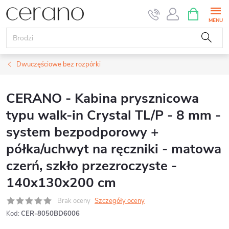
Przejść
KOSZYK
do
treści
Dwuczęściowe bez rozpórki
CERANO - Kabina prysznicowa
typu walk-in Crystal TL/P - 8 mm -
system bezpodporowy +
półka/uchwyt na ręczniki - matowa
czerń, szkło przezroczyste -
140x130x200 cm
Brak oceny
Szczegóły oceny
Kod:
CER-8050BD6006