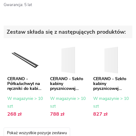
Gwarancja
:
5 lat
Zestaw składa się z następujących produktów:
CERANO -
CERANO - Szkło
CERANO - Szkło
Półka/uchwyt na
kabiny
kabiny
ręczniki do kabiny
prysznicowej
prysznicowej
prysznicowej typu
Onyx - 8 mm -
Onyx - 8 mm -
walk-in - 8-10
szkło
szkło
W magazynie > 10
W magazynie > 10
W magazynie > 10
mm - czarny mat
transparentne -
transparentne -
szt
szt
szt
- 30 do 160 cm
130x200 cm
140x200 cm
268 zł
788 zł
827 zł
Pokaż wszystkie pozycje zestawu