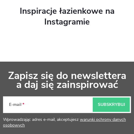
Inspiracje łazienkowe na
Instagramie
S
Zapisz się do newslettera
t
a daj się zainspirować
o
p
E-mail
SUBSKRYBUJ
k
Wprowadzając adres e-mail, akceptujesz
warunki ochrony danych
a
osobowych