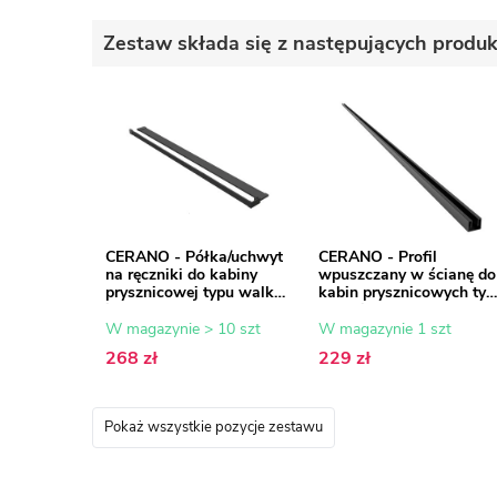
Zestaw składa się z następujących produ
CERANO - Półka/uchwyt
CERANO - Profil
na ręczniki do kabiny
wpuszczany w ścianę do
prysznicowej typu walk-
kabin prysznicowych typ
in - 8-10 mm - czarny
walk-in - 8 mm - czarny
mat - 30 do 160 cm
mat - 200 cm
W magazynie > 10 szt
W magazynie 1 szt
268 zł
229 zł
Pokaż wszystkie pozycje zestawu