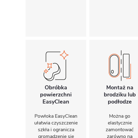
Obróbka
Montaż na
powierzchni
brodziku lub
EasyClean
podłodze
Powłoka EasyClean
Można go
ułatwia czyszczenie
elastycznie
szkła i ogranicza
zamontować
gromadzenie się
zarówno na