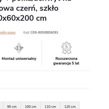
towa czerń, szkło
40x60x200 cm
góły oceny
Kod:
CER-8050BD6091
Montaż uniwersalny
Rozszerzona
gwarancja 5 lat