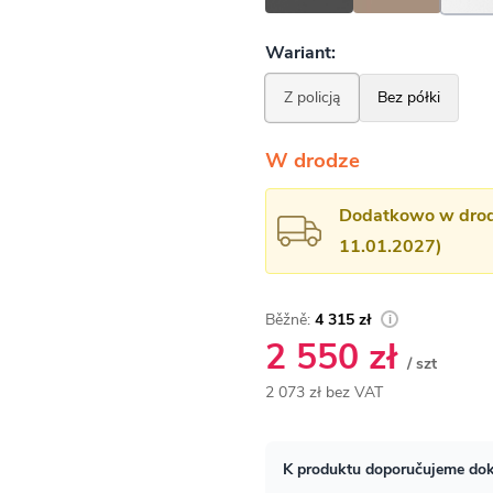
W drodze
Dodatkowo w drodz
11.01.2027)
4 315 zł
2 550 zł
/ szt
2 073 zł bez VAT
Cena
jednostkowa: