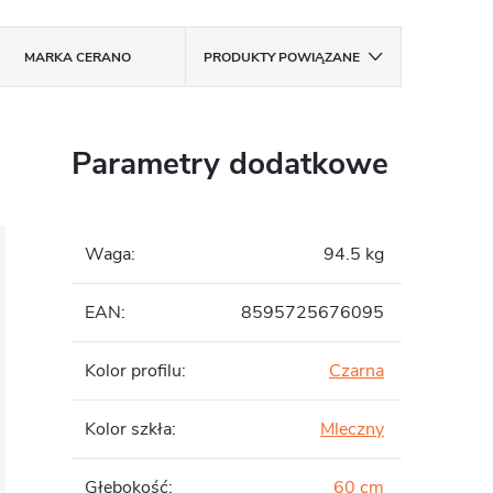
MARKA
CERANO
PRODUKTY POWIĄZANE
Parametry dodatkowe
Waga
:
94.5 kg
EAN
:
8595725676095
Kolor profilu
:
Czarna
Kolor szkła
:
Mleczny
Głębokość
:
60 cm