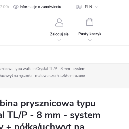
min
Polityka prywatności
Informacje o zamówieniu
Kontakt
PLN
KOSZYK
Pusty koszyk
Zaloguj się
nicowa typu walk-in Crystal TL/P - 8 mm - system
uchwyt na ręczniki - matowa czerń, szkło mrożone -
ina prysznicowa typu
al TL/P - 8 mm - system
 + półka/uchwyt na