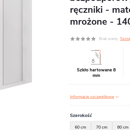
ręczniki - ma
mrożone - 1
Brak oceny
Szcze
Szkło hartowane 8
mm
Informacje szczegółowe