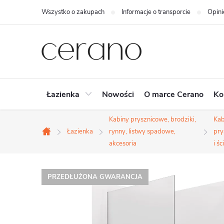
Przejść
Wszystko o zakupach
Informacje o transporcie
Opini
do
treści
Łazienka
Nowości
O marce Cerano
Ko
Kabiny prysznicowe, brodziki,
Kab
Łazienka
rynny, listwy spadowe,
pry
Home
akcesoria
i śc
PRZEDŁUŻONA GWARANCJA