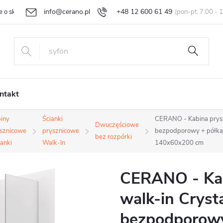
info@cerano.pl
+48 12 600 61 49
e o sklepie
Indywidualna wycena
Zwroty i reklamacje
Regula
ntakt
iny
Ścianki
CERANO - Kabina prysz
Dwuczęściowe
sznicowe
prysznicowe
bezpodporowy + półka/
bez rozpórki
ianki
Walk-In
140x60x200 cm
CERANO - Kab
walk-in Cryst
bezpodporowy