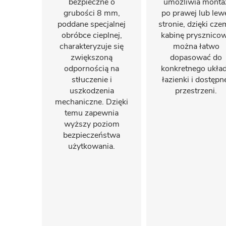
bezpieczne o
umożliwia monta
grubości 8 mm,
po prawej lub lew
poddane specjalnej
stronie, dzięki cz
obróbce cieplnej,
kabinę prysznico
charakteryzuje się
można łatwo
zwiększoną
dopasować do
odpornością na
konkretnego ukła
stłuczenie i
łazienki i dostępn
uszkodzenia
przestrzeni.
mechaniczne. Dzięki
temu zapewnia
wyższy poziom
bezpieczeństwa
użytkowania.