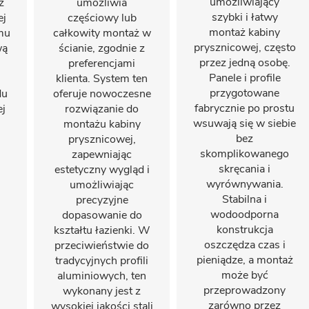
umożliwiający
ż
umożliwia
szybki i łatwy
ej
częściowy lub
montaż kabiny
emu
całkowity montaż w
prysznicowej, często
wą
ścianie, zgodnie z
przez jedną osobę.
preferencjami
Panele i profile
klienta. System ten
przygotowane
du
oferuje nowoczesne
fabrycznie po prostu
ej
rozwiązanie do
wsuwają się w siebie
montażu kabiny
bez
prysznicowej,
skomplikowanego
zapewniając
skręcania i
estetyczny wygląd i
wyrównywania.
umożliwiając
Stabilna i
precyzyjne
wodoodporna
dopasowanie do
konstrukcja
kształtu łazienki. W
oszczędza czas i
przeciwieństwie do
pieniądze, a montaż
tradycyjnych profili
może być
aluminiowych, ten
przeprowadzony
wykonany jest z
zarówno przez
wysokiej jakości stali