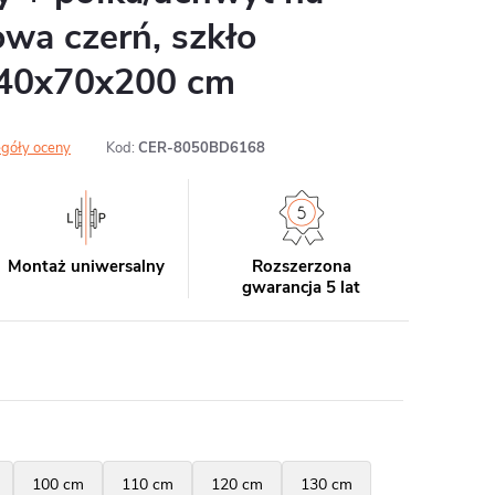
owa czerń, szkło
140x70x200 cm
góły oceny
Kod:
CER-8050BD6168
Montaż uniwersalny
Rozszerzona
gwarancja 5 lat