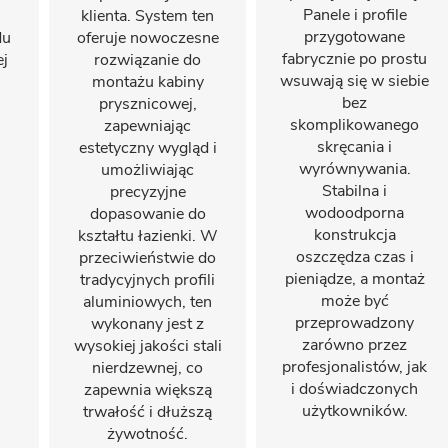
Panele i profile
klienta. System ten
przygotowane
du
oferuje nowoczesne
fabrycznie po prostu
ej
rozwiązanie do
wsuwają się w siebie
montażu kabiny
bez
prysznicowej,
skomplikowanego
zapewniając
skręcania i
estetyczny wygląd i
wyrównywania.
umożliwiając
Stabilna i
precyzyjne
wodoodporna
dopasowanie do
konstrukcja
kształtu łazienki. W
oszczędza czas i
przeciwieństwie do
pieniądze, a montaż
tradycyjnych profili
może być
aluminiowych, ten
przeprowadzony
wykonany jest z
zarówno przez
wysokiej jakości stali
profesjonalistów, jak
nierdzewnej, co
i doświadczonych
zapewnia większą
użytkowników.
trwałość i dłuższą
żywotność.