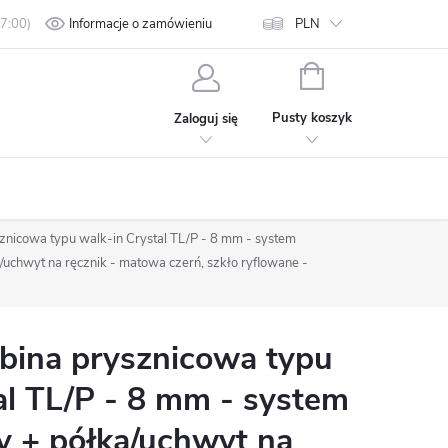
min
Polityka prywatności
Informacje o zamówieniu
Kontakt
PLN
KOSZYK
Pusty koszyk
Zaloguj się
nicowa typu walk-in Crystal TL/P - 8 mm - system
chwyt na ręcznik - matowa czerń, szkło ryflowane -
ina prysznicowa typu
al TL/P - 8 mm - system
 + półka/uchwyt na