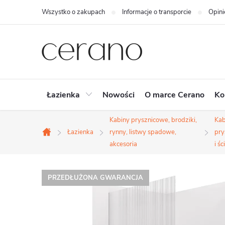
Przejść
Wszystko o zakupach
Informacje o transporcie
Opini
do
treści
Łazienka
Nowości
O marce Cerano
Ko
Kabiny prysznicowe, brodziki,
Kab
Łazienka
rynny, listwy spadowe,
pry
Home
akcesoria
i śc
PRZEDŁUŻONA GWARANCJA