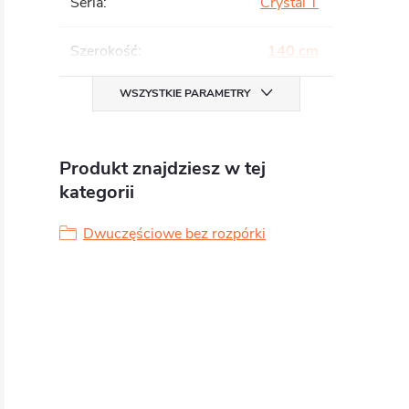
Seria
:
Crystal T
Szerokość
:
140 cm
WSZYSTKIE PARAMETRY
Produkt znajdziesz w tej
kategorii
Dwuczęściowe bez rozpórki