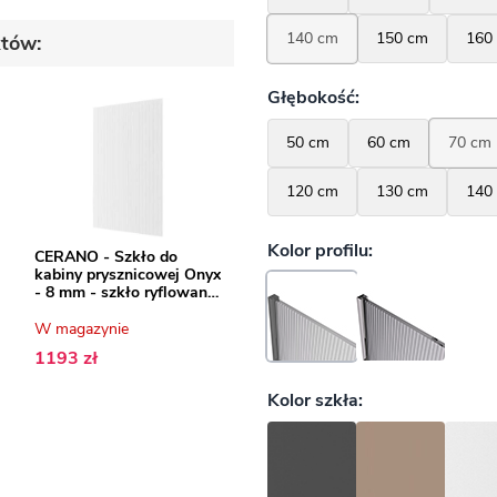
któw:
CERANO - Szkło do
kabiny prysznicowej Onyx
- 8 mm - szkło ryflowane
- 140x200 cm
W magazynie
1193 zł