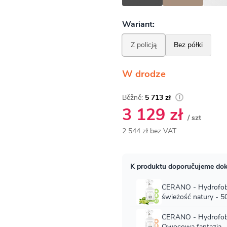
W drodze
5 713 zł
3 129 zł
/ szt
2 544 zł bez VAT
Cena
jednostkowa: