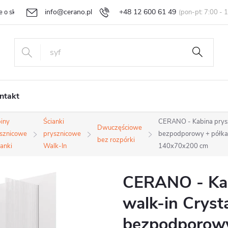
info@cerano.pl
+48 12 600 61 49
e o sklepie
Indywidualna wycena
Zwroty i reklamacje
Regula
ntakt
iny
Ścianki
CERANO - Kabina prysz
Dwuczęściowe
sznicowe
prysznicowe
bezpodporowy + półka/u
bez rozpórki
ianki
Walk-In
140x70x200 cm
CERANO - Kab
walk-in Cryst
bezpodporowy