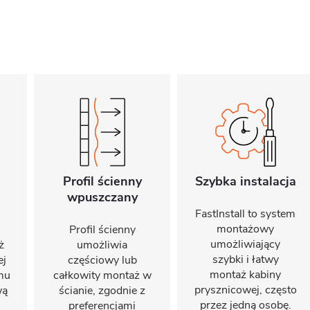
Profil ścienny
Szybka instalacja
wpuszczany
FastInstall to system
montażowy
Profil ścienny
umożliwiający
ż
umożliwia
szybki i łatwy
ej
częściowy lub
montaż kabiny
emu
całkowity montaż w
prysznicowej, często
wą
ścianie, zgodnie z
przez jedną osobę.
preferencjami