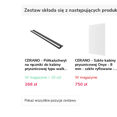
Zestaw składa się z następujących produ
CERANO - Półka/uchwyt
CERANO - Szkło kabiny
na ręczniki do kabiny
prysznicowej Onyx - 8
prysznicowej typu walk-
mm - szkło ryflowane -
in - 8-10 mm - czarny
70x200 cm
mat - 30 do 160 cm
W magazynie > 10 szt
W magazynie
268 zł
750 zł
Pokaż wszystkie pozycje zestawu