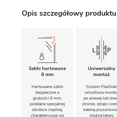
Opis szczegółowy produktu
Szkło hartowane
Uniwersalny
8 mm
montaż
Hartowane szkło
System FlexSide
bezpieczne o
umożliwia monta
grubości 8 mm,
po prawej lub lew
poddane specjalnej
stronie, dzięki cz
obróbce cieplnej,
kabinę prysznico
charakteryzuje się
można łatwo