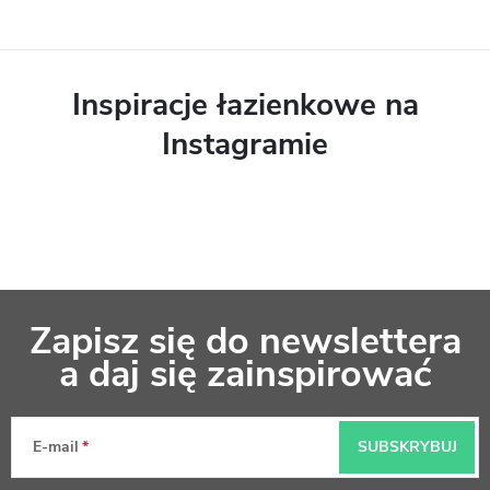
Inspiracje łazienkowe na
Instagramie
S
Zapisz się do newslettera
t
a daj się zainspirować
o
p
E-mail
SUBSKRYBUJ
k