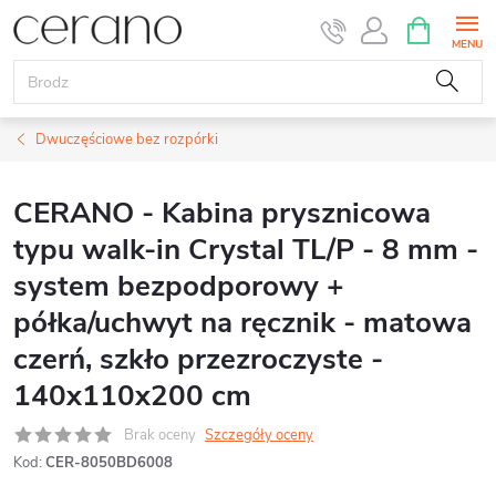
Przejść
KOSZYK
do
treści
Dwuczęściowe bez rozpórki
CERANO - Kabina prysznicowa
typu walk-in Crystal TL/P - 8 mm -
system bezpodporowy +
półka/uchwyt na ręcznik - matowa
czerń, szkło przezroczyste -
140x110x200 cm
Brak oceny
Szczegóły oceny
Kod:
CER-8050BD6008