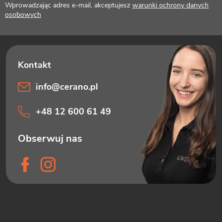
Wprowadzając adres e-mail, akceptujesz
warunki ochrony danych
a
osobowych
info
@
cerano.pl
+48 12 600 61 49