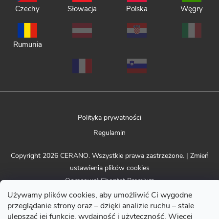
Czechy
Słowacja
Polska
Węgry
Rumunia
Polityka prywatności
Regulamin
Copyright 2026
CERANO
. Wszystkie prawa zastrzeżone.
|
Zmień
ustawienia plików cookies
Opracował Shoptet Premium
Używamy plików cookies, aby umożliwić Ci wygodne
przeglądanie strony oraz – dzięki analizie ruchu – stale
ulepszać jej funkcje, wydajność i użyteczność. Więcej