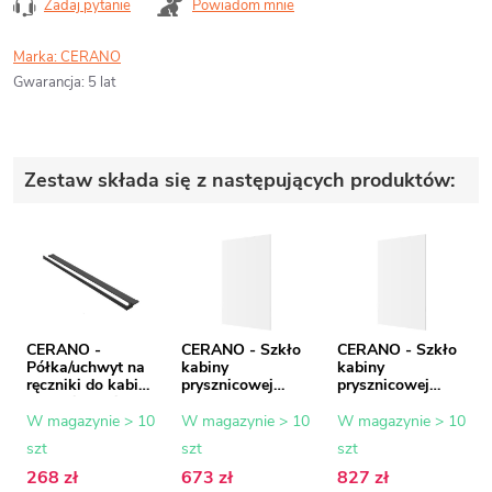
Zadaj pytanie
Powiadom mnie
Marka:
CERANO
Gwarancja
:
5 lat
Zestaw składa się z następujących produktów:
CERANO -
CERANO - Szkło
CERANO - Szkło
Półka/uchwyt na
kabiny
kabiny
ręczniki do kabiny
prysznicowej
prysznicowej
prysznicowej typu
Onyx - 8 mm -
Onyx - 8 mm -
walk-in - 8-10
szkło
szkło
W magazynie > 10
W magazynie > 10
W magazynie > 10
mm - czarny mat
transparentne -
transparentne -
szt
szt
szt
- 30 do 160 cm
110x200 cm
140x200 cm
268 zł
673 zł
827 zł