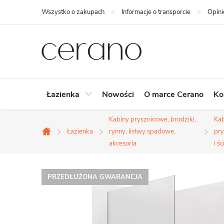
Przejść
Wszystko o zakupach
Informacje o transporcie
Opini
do
treści
Łazienka
Nowości
O marce Cerano
Ko
Kabiny prysznicowe, brodziki,
Kab
Łazienka
rynny, listwy spadowe,
pry
Home
akcesoria
i śc
PRZEDŁUŻONA GWARANCJA