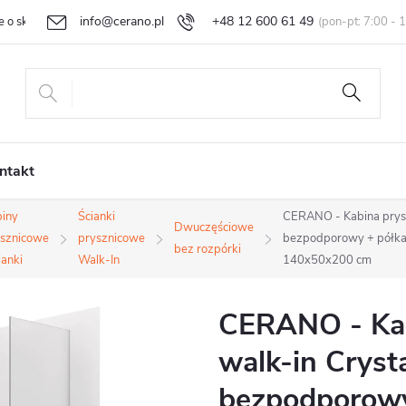
info@cerano.pl
+48 12 600 61 49
e o sklepie
Indywidualna wycena
Zwroty i reklamacje
Regula
ntakt
iny
Ścianki
CERANO - Kabina prysz
Dwuczęściowe
sznicowe
prysznicowe
bezpodporowy + półka/
bez rozpórki
ianki
Walk-In
140x50x200 cm
CERANO - Kab
walk-in Cryst
bezpodporowy