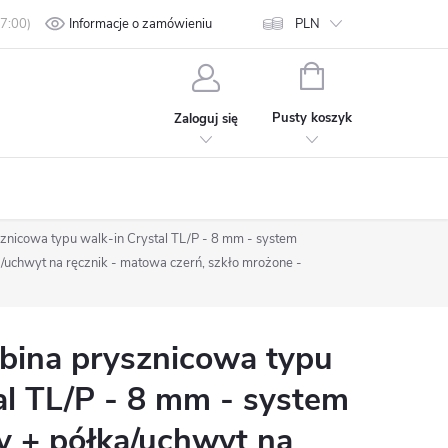
min
Polityka prywatności
Informacje o zamówieniu
Kontakt
PLN
KOSZYK
Pusty koszyk
Zaloguj się
nicowa typu walk-in Crystal TL/P - 8 mm - system
uchwyt na ręcznik - matowa czerń, szkło mrożone -
ina prysznicowa typu
al TL/P - 8 mm - system
 + półka/uchwyt na