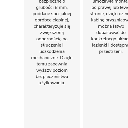
bezpieczne o
umożliwia monta
grubości 8 mm,
po prawej lub lew
poddane specjalnej
stronie, dzięki cz
obróbce cieplnej,
kabinę prysznico
charakteryzuje się
można łatwo
zwiększoną
dopasować do
odpornością na
konkretnego ukła
stłuczenie i
łazienki i dostępn
uszkodzenia
przestrzeni.
mechaniczne. Dzięki
temu zapewnia
wyższy poziom
bezpieczeństwa
użytkowania.