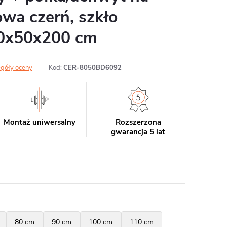
owa czerń, szkło
40x50x200 cm
góły oceny
Kod:
CER-8050BD6092
Montaż uniwersalny
Rozszerzona
gwarancja 5 lat