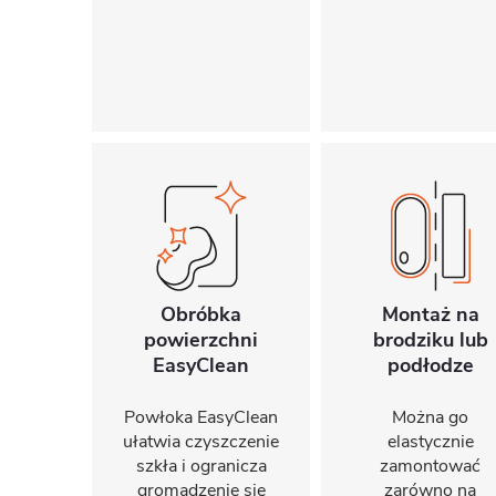
Obróbka
Montaż na
powierzchni
brodziku lub
EasyClean
podłodze
Powłoka EasyClean
Można go
ułatwia czyszczenie
elastycznie
szkła i ogranicza
zamontować
gromadzenie się
zarówno na