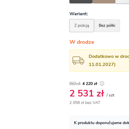
W drodze
Dodatkowo w drodz
11.01.2027)
4 220 zł
2 531 zł
/ szt
2 058 zł bez VAT
Cena
jednostkowa: