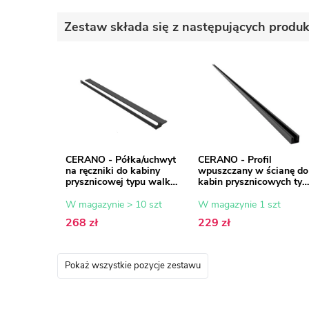
Zestaw składa się z następujących produ
CERANO - Półka/uchwyt
CERANO - Profil
na ręczniki do kabiny
wpuszczany w ścianę do
prysznicowej typu walk-
kabin prysznicowych typ
in - 8-10 mm - czarny
walk-in - 8 mm - czarny
mat - 30 do 160 cm
mat - 200 cm
W magazynie > 10 szt
W magazynie 1 szt
268 zł
229 zł
Pokaż wszystkie pozycje zestawu