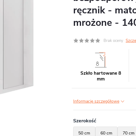
ręcznik - mat
mrożone - 1
Brak oceny
Szcze
Szkło hartowane 8
mm
Informacje szczegółowe