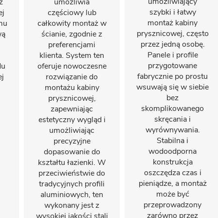
umożliwiający
ż
umożliwia
szybki i łatwy
ej
częściowy lub
montaż kabiny
emu
całkowity montaż w
prysznicowej, często
wą
ścianie, zgodnie z
przez jedną osobę.
preferencjami
Panele i profile
klienta. System ten
przygotowane
du
oferuje nowoczesne
fabrycznie po prostu
ej
rozwiązanie do
wsuwają się w siebie
montażu kabiny
bez
prysznicowej,
skomplikowanego
zapewniając
skręcania i
estetyczny wygląd i
wyrównywania.
umożliwiając
Stabilna i
precyzyjne
wodoodporna
dopasowanie do
konstrukcja
kształtu łazienki. W
oszczędza czas i
przeciwieństwie do
pieniądze, a montaż
tradycyjnych profili
może być
aluminiowych, ten
przeprowadzony
wykonany jest z
zarówno przez
wysokiej jakości stali