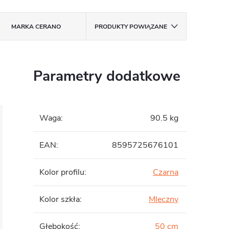
MARKA
CERANO
PRODUKTY POWIĄZANE
Parametry dodatkowe
Waga
:
90.5 kg
EAN
:
8595725676101
Kolor profilu
:
Czarna
Kolor szkła
:
Mleczny
Głębokość
:
50 cm