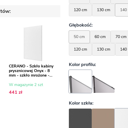
któw:
CERANO - Szkło kabiny
prysznicowej Onyx - 8
u
mm - szkło mrożone -
50x200 cm
W magazynie 2 szt
441 zł