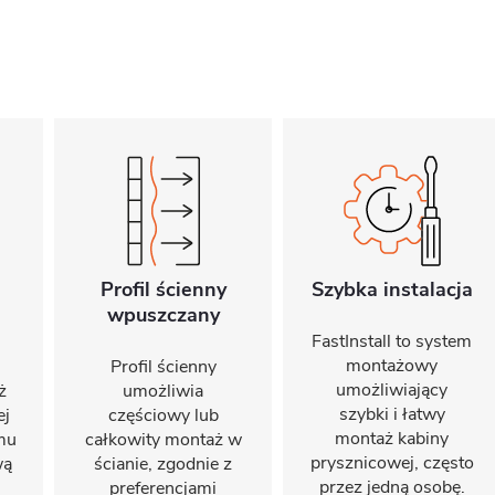
Profil ścienny
Szybka instalacja
wpuszczany
FastInstall to system
montażowy
Profil ścienny
umożliwiający
ż
umożliwia
szybki i łatwy
ej
częściowy lub
montaż kabiny
emu
całkowity montaż w
prysznicowej, często
wą
ścianie, zgodnie z
przez jedną osobę.
preferencjami