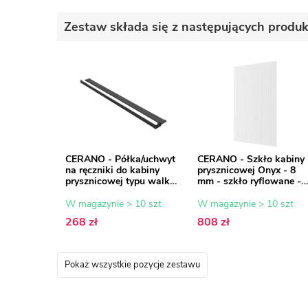
Zestaw składa się z następujących produ
CERANO - Półka/uchwyt
CERANO - Szkło kabiny
na ręczniki do kabiny
prysznicowej Onyx - 8
prysznicowej typu walk-
mm - szkło ryflowane -
in - 8-10 mm - czarny
80x200 cm
mat - 30 do 160 cm
W magazynie > 10 szt
W magazynie > 10 szt
268 zł
808 zł
Pokaż wszystkie pozycje zestawu