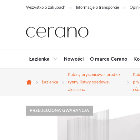
Przejść
Wszystko o zakupach
Informacje o transporcie
Opini
do
treści
Łazienka
Nowości
O marce Cerano
Ko
Kabiny prysznicowe, brodziki,
Kab
Łazienka
rynny, listwy spadowe,
pry
Home
akcesoria
i śc
PRZEDŁUŻONA GWARANCJA