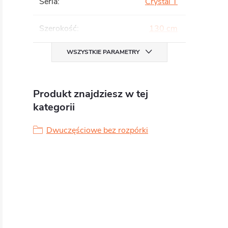
Seria
:
Crystal T
Szerokość
:
130 cm
WSZYSTKIE PARAMETRY
Produkt znajdziesz w tej
kategorii
Dwuczęściowe bez rozpórki