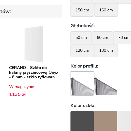
któw:
CERANO - Szkło do
kabiny prysznicowej Onyx
- 8 mm - szkło ryflowane
- 130x200 cm
W magazynie
1135 zł