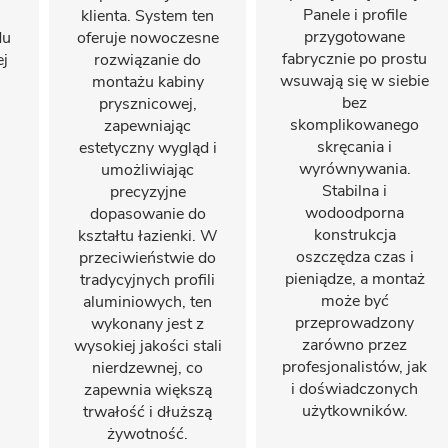
Panele i profile
klienta. System ten
przygotowane
du
oferuje nowoczesne
fabrycznie po prostu
ej
rozwiązanie do
wsuwają się w siebie
montażu kabiny
bez
prysznicowej,
skomplikowanego
zapewniając
skręcania i
estetyczny wygląd i
wyrównywania.
umożliwiając
Stabilna i
precyzyjne
wodoodporna
dopasowanie do
konstrukcja
kształtu łazienki. W
oszczędza czas i
przeciwieństwie do
pieniądze, a montaż
tradycyjnych profili
może być
aluminiowych, ten
przeprowadzony
wykonany jest z
zarówno przez
wysokiej jakości stali
profesjonalistów, jak
nierdzewnej, co
i doświadczonych
zapewnia większą
użytkowników.
trwałość i dłuższą
żywotność.