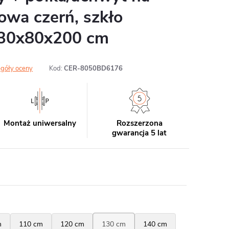
towa czerń, szkło
130x80x200 cm
góły oceny
Kod:
CER-8050BD6176
Montaż uniwersalny
Rozszerzona
gwarancja 5 lat