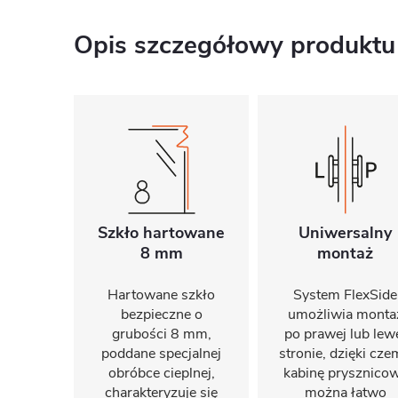
Opis szczegółowy produktu
Szkło hartowane
Uniwersalny
8 mm
montaż
Hartowane szkło
System FlexSide
bezpieczne o
umożliwia monta
grubości 8 mm,
po prawej lub lew
poddane specjalnej
stronie, dzięki cz
obróbce cieplnej,
kabinę prysznico
charakteryzuje się
można łatwo