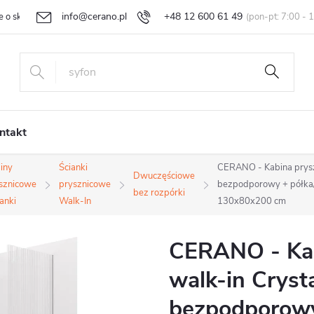
info@cerano.pl
+48 12 600 61 49
e o sklepie
Indywidualna wycena
Zwroty i reklamacje
Regula
ntakt
iny
Ścianki
CERANO - Kabina prysz
Dwuczęściowe
sznicowe
prysznicowe
bezpodporowy + półka/u
bez rozpórki
ianki
Walk-In
130x80x200 cm
CERANO - Kab
walk-in Cryst
bezpodporowy