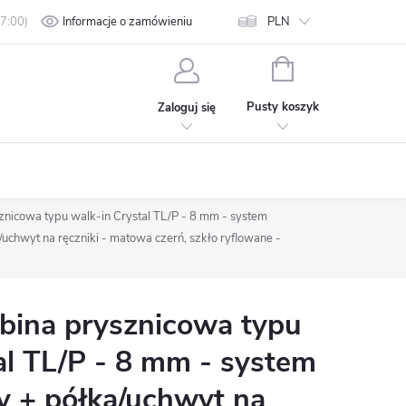
min
Polityka prywatności
Informacje o zamówieniu
Kontakt
PLN
KOSZYK
Pusty koszyk
Zaloguj się
nicowa typu walk-in Crystal TL/P - 8 mm - system
chwyt na ręczniki - matowa czerń, szkło ryflowane -
ina prysznicowa typu
al TL/P - 8 mm - system
 + półka/uchwyt na