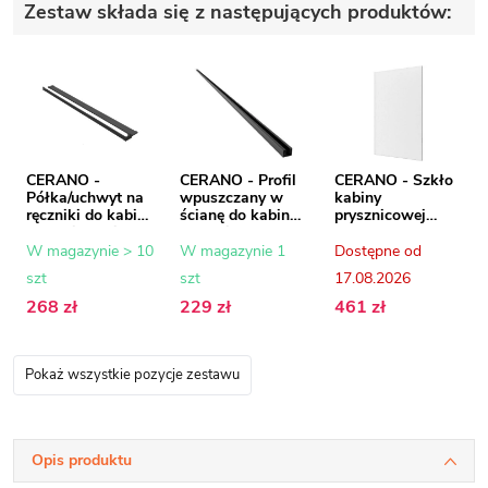
Zestaw składa się z następujących produktów:
CERANO -
CERANO - Profil
CERANO - Szkło
Półka/uchwyt na
wpuszczany w
kabiny
ręczniki do kabiny
ścianę do kabin
prysznicowej
prysznicowej typu
prysznicowych
Onyx - 8 mm -
walk-in - 8-10
typu walk-in - 8
szkło mrożone -
W magazynie > 10
W magazynie 1
Dostępne od
mm - czarny mat
mm - czarny mat
60x200 cm
szt
szt
17.08.2026
- 30 do 160 cm
- 200 cm
268 zł
229 zł
461 zł
Pokaż wszystkie pozycje zestawu
Opis produktu