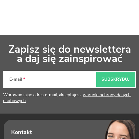
S
Zapisz się do newslettera
t
a daj się zainspirować
o
p
E-mail
SUBSKRYBUJ
k
Wprowadzając adres e-mail, akceptujesz
warunki ochrony danych
a
osobowych