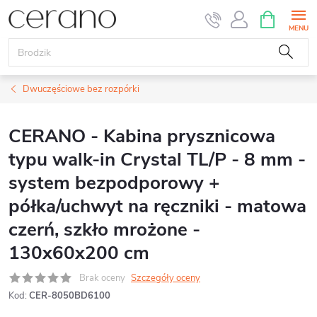
Przejść
KOSZYK
do
treści
Dwuczęściowe bez rozpórki
CERANO - Kabina prysznicowa
typu walk-in Crystal TL/P - 8 mm -
system bezpodporowy +
półka/uchwyt na ręczniki - matowa
czerń, szkło mrożone -
130x60x200 cm
Brak oceny
Szczegóły oceny
Kod:
CER-8050BD6100