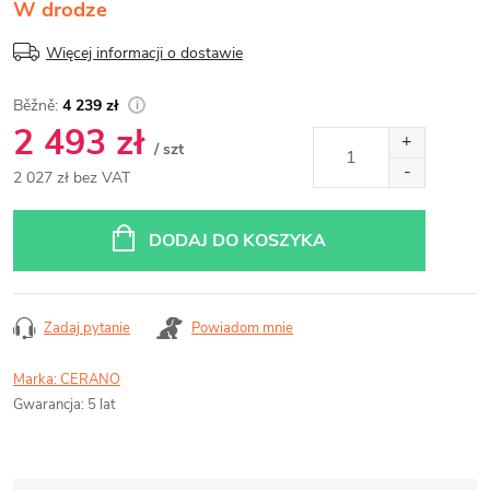
W drodze
Więcej informacji o dostawie
4 239 zł
2 493 zł
/ szt
2 027 zł bez VAT
Cena
jednostkowa:
DODAJ DO KOSZYKA
Zadaj pytanie
Powiadom mnie
Marka:
CERANO
Gwarancja
:
5 lat