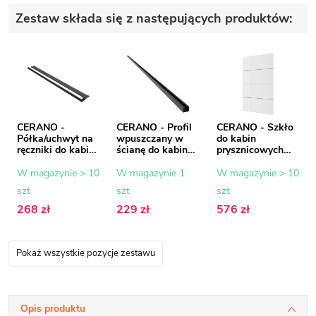
Zestaw składa się z następujących produktów:
CERANO -
CERANO - Profil
CERANO - Szkło
Półka/uchwyt na
wpuszczany w
do kabin
ręczniki do kabiny
ścianę do kabin
prysznicowych
prysznicowej typu
prysznicowych
Industro L/R - 8
walk-in - 8-10
typu walk-in - 8
mm - rama
W magazynie > 10
W magazynie 1
W magazynie > 10
mm - czarny mat
mm - czarny mat
czarna/szkło
szt
szt
szt
- 30 do 160 cm
- 200 cm
transparentne -
90x200 cm
268 zł
229 zł
576 zł
Pokaż wszystkie pozycje zestawu
Opis produktu