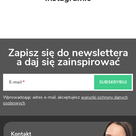
S
Zapisz się do newslettera
t
a daj się zainspirować
o
p
E-mail
SUBSKRYBUJ
k
Wprowadzając adres e-mail, akceptujesz
warunki ochrony danych
a
osobowych