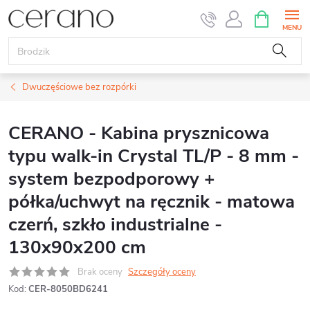
Przejść
KOSZYK
do
treści
Dwuczęściowe bez rozpórki
CERANO - Kabina prysznicowa
typu walk-in Crystal TL/P - 8 mm -
system bezpodporowy +
półka/uchwyt na ręcznik - matowa
czerń, szkło industrialne -
130x90x200 cm
Brak oceny
Szczegóły oceny
Kod:
CER-8050BD6241