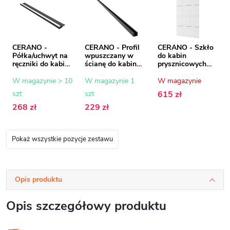
CERANO -
CERANO - Profil
CERANO - Szkło
Półka/uchwyt na
wpuszczany w
do kabin
ręczniki do kabiny
ścianę do kabin
prysznicowych
prysznicowej typu
prysznicowych
Industro L/R - 8
walk-in - 8-10
typu walk-in - 8
mm - rama
W magazynie > 10
W magazynie 1
W magazynie
mm - czarny mat
mm - czarny mat
czarna/szkło
szt
szt
615 zł
- 30 do 160 cm
- 200 cm
transparentne -
100x200 cm
268 zł
229 zł
Pokaż wszystkie pozycje zestawu
Opis produktu
Opis szczegółowy produktu