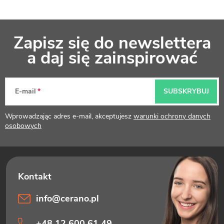
S
Zapisz się do newslettera
t
a daj się zainspirować
o
p
E-mail
SUBSKRYBUJ
k
Wprowadzając adres e-mail, akceptujesz
warunki ochrony danych
a
osobowych
info
@
cerano.pl
+48 12 600 61 49