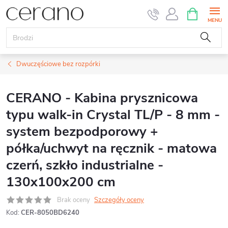
Przejść
KOSZYK
do
treści
Dwuczęściowe bez rozpórki
CERANO - Kabina prysznicowa
typu walk-in Crystal TL/P - 8 mm -
system bezpodporowy +
półka/uchwyt na ręcznik - matowa
czerń, szkło industrialne -
130x100x200 cm
Brak oceny
Szczegóły oceny
Kod:
CER-8050BD6240