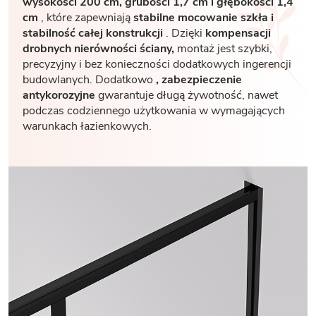
wysokości 200 cm, grubości 1,7
cm i głębokości 1,4
cm
, które zapewniają
stabilne mocowanie szkła i
stabilność całej konstrukcji
. Dzięki
kompensacji
drobnych nierówności ściany,
montaż jest szybki,
precyzyjny i bez konieczności dodatkowych ingerencji
budowlanych. Dodatkowo
, zabezpieczenie
antykorozyjne
gwarantuje długą żywotność, nawet
podczas codziennego użytkowania w wymagających
warunkach łazienkowych.