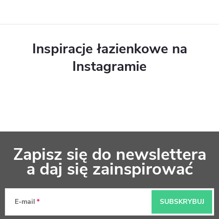
Inspiracje łazienkowe na
Instagramie
S
Zapisz się do newslettera
t
a daj się zainspirować
o
p
E-mail
SUBSKRYBUJ
k