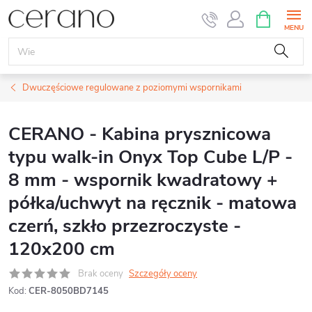
Przejść
KOSZYK
do
treści
Dwuczęściowe regulowane z poziomymi wspornikami
CERANO - Kabina prysznicowa
typu walk-in Onyx Top Cube L/P -
8 mm - wspornik kwadratowy +
półka/uchwyt na ręcznik - matowa
czerń, szkło przezroczyste -
120x200 cm
Brak oceny
Szczegóły oceny
Kod:
CER-8050BD7145