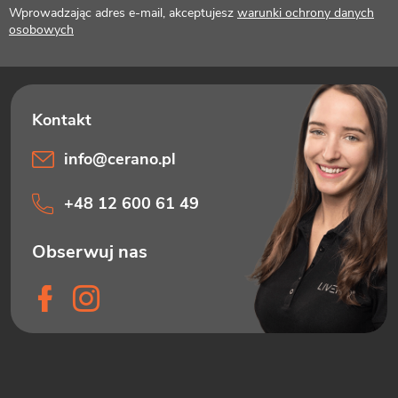
Wprowadzając adres e-mail, akceptujesz
warunki ochrony danych
a
osobowych
info
@
cerano.pl
+48 12 600 61 49