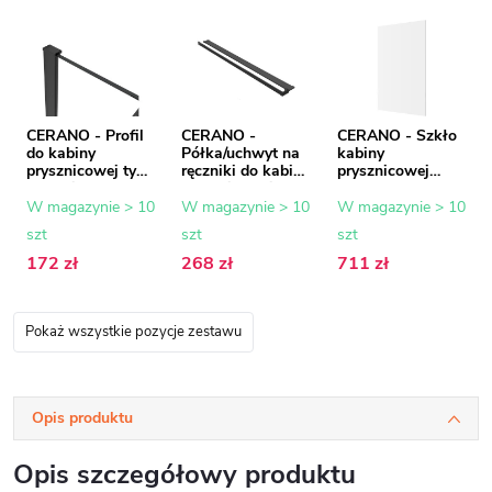
CERANO - Profil
CERANO -
CERANO - Szkło
do kabiny
Półka/uchwyt na
kabiny
prysznicowej typu
ręczniki do kabiny
prysznicowej
Walk-in Onyx - 8
prysznicowej typu
Onyx - 8 mm -
mm - czarny mat
walk-in - 8-10
szkło
W magazynie > 10
W magazynie > 10
W magazynie > 10
- 15 mm
mm - czarny mat
transparentne -
szt
szt
szt
- 30 do 160 cm
120x200 cm
172 zł
268 zł
711 zł
Pokaż wszystkie pozycje zestawu
Opis produktu
Opis szczegółowy produktu