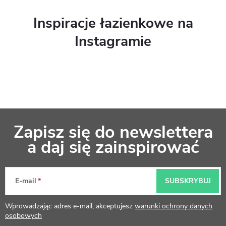
Inspiracje łazienkowe na
Instagramie
S
Zapisz się do newslettera
t
a daj się zainspirować
o
p
E-mail
SUBSKRYBUJ
k
Wprowadzając adres e-mail, akceptujesz
warunki ochrony danych
a
osobowych