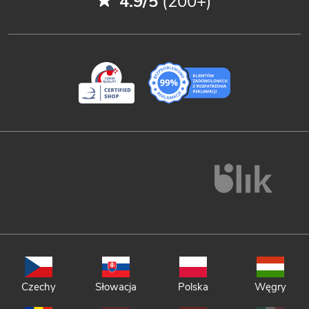
4.9/5
(200+)
Czechy
Słowacja
Polska
Węgry