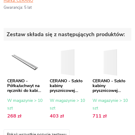
Marka:
CERANO
Gwarancja
:
5 lat
Zestaw składa się z następujących produktów:
CERANO -
CERANO - Szkło
CERANO - Szkło
Półka/uchwyt na
kabiny
kabiny
ręczniki do kabiny
prysznicowej
prysznicowej
prysznicowej typu
Onyx - 8 mm -
Onyx - 8 mm -
walk-in - 8-10
szkło
szkło
W magazynie > 10
W magazynie > 10
W magazynie > 10
mm - chrom - 30
transparentne -
transparentne -
szt
szt
szt
do 160 cm
60x200 cm
120x200 cm
268 zł
403 zł
711 zł
Pokaż wszystkie pozycje zestawu