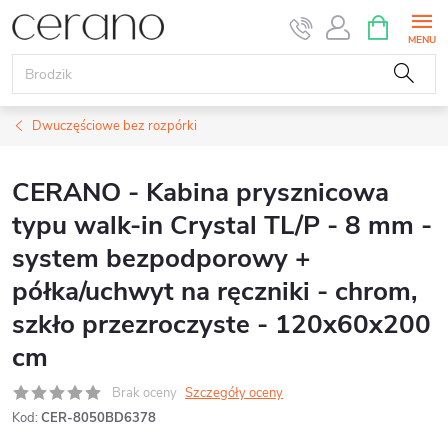
Przejść
KOSZYK
do
treści
Dwuczęściowe bez rozpórki
CERANO - Kabina prysznicowa
typu walk-in Crystal TL/P - 8 mm -
system bezpodporowy +
półka/uchwyt na ręczniki - chrom,
szkło przezroczyste - 120x60x200
cm
Brak oceny
Szczegóły oceny
Kod:
CER-8050BD6378