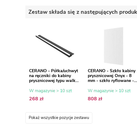
Zestaw składa się z następujących produ
CERANO - Półka/uchwyt
CERANO - Szkło kabiny
na ręczniki do kabiny
prysznicowej Onyx - 8
prysznicowej typu walk-
mm - szkło ryflowane -
in - 8-10 mm - czarny
80x200 cm
mat - 30 do 160 cm
W magazynie > 10 szt
W magazynie > 10 szt
268 zł
808 zł
Pokaż wszystkie pozycje zestawu