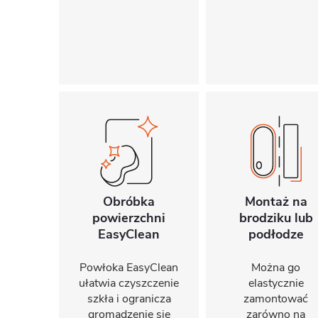
Obróbka
Montaż na
powierzchni
brodziku lub
EasyClean
podłodze
Powłoka EasyClean
Można go
ułatwia czyszczenie
elastycznie
szkła i ogranicza
zamontować
gromadzenie się
zarówno na