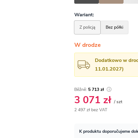
W drodze
Dodatkowo w drodz
11.01.2027)
5 713 zł
3 071 zł
/ szt
2 497 zł bez VAT
Cena
jednostkowa: