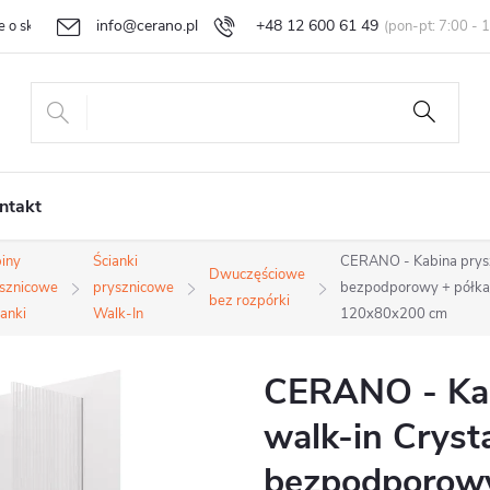
info@cerano.pl
+48 12 600 61 49
e o sklepie
Indywidualna wycena
Zwroty i reklamacje
Regula
ntakt
iny
Ścianki
CERANO - Kabina prysz
Dwuczęściowe
sznicowe
prysznicowe
bezpodporowy + półka/u
bez rozpórki
ianki
Walk-In
120x80x200 cm
CERANO - Kab
walk-in Cryst
bezpodporowy