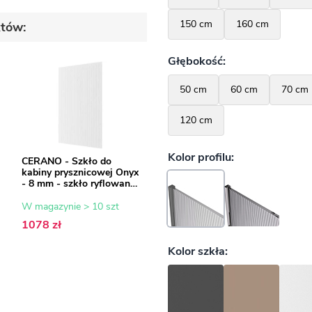
któw:
CERANO - Szkło do
kabiny prysznicowej Onyx
- 8 mm - szkło ryflowane
- 120x200 cm
W magazynie > 10 szt
1078 zł