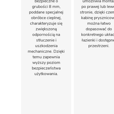
bezpieczne o
umożliwia monta
grubości 8 mm,
po prawej lub lew
poddane specjalnej
stronie, dzięki cz
obróbce cieplnej,
kabinę prysznico
charakteryzuje się
można łatwo
zwiększoną
dopasować do
odpornością na
konkretnego ukła
stłuczenie i
łazienki i dostępn
uszkodzenia
przestrzeni.
mechaniczne. Dzięki
temu zapewnia
wyższy poziom
bezpieczeństwa
użytkowania.