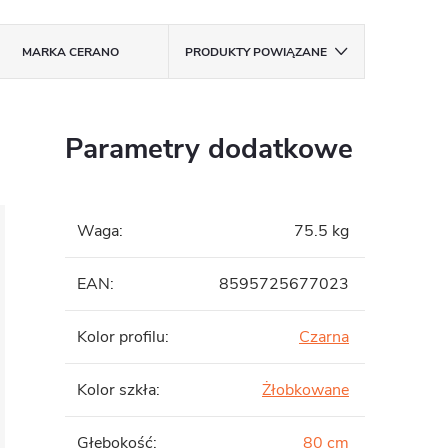
MARKA
CERANO
PRODUKTY POWIĄZANE
Parametry dodatkowe
Waga
:
75.5 kg
EAN
:
8595725677023
Kolor profilu
:
Czarna
Kolor szkła
:
Żłobkowane
Głębokość
:
80 cm