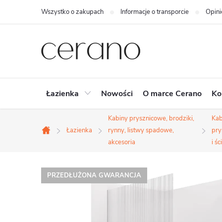
Przejść
Wszystko o zakupach
Informacje o transporcie
Opini
do
treści
Łazienka
Nowości
O marce Cerano
Ko
Kabiny prysznicowe, brodziki,
Kab
Łazienka
rynny, listwy spadowe,
pry
Home
akcesoria
i śc
PRZEDŁUŻONA GWARANCJA