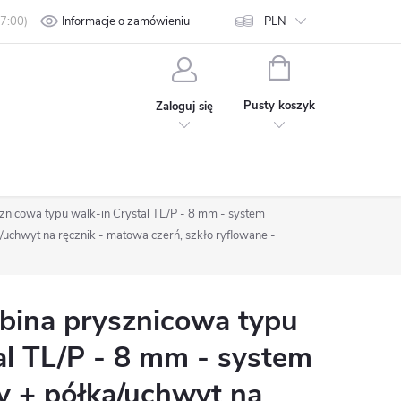
min
Polityka prywatności
Informacje o zamówieniu
Kontakt
PLN
KOSZYK
Pusty koszyk
Zaloguj się
nicowa typu walk-in Crystal TL/P - 8 mm - system
chwyt na ręcznik - matowa czerń, szkło ryflowane -
ina prysznicowa typu
al TL/P - 8 mm - system
 + półka/uchwyt na