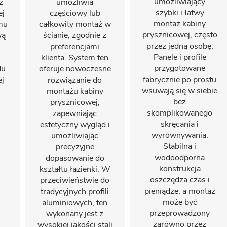
umożliwiający
ż
umożliwia
szybki i łatwy
ej
częściowy lub
montaż kabiny
emu
całkowity montaż w
prysznicowej, często
wą
ścianie, zgodnie z
przez jedną osobę.
preferencjami
Panele i profile
klienta. System ten
przygotowane
du
oferuje nowoczesne
fabrycznie po prostu
ej
rozwiązanie do
wsuwają się w siebie
montażu kabiny
bez
prysznicowej,
skomplikowanego
zapewniając
skręcania i
estetyczny wygląd i
wyrównywania.
umożliwiając
Stabilna i
precyzyjne
wodoodporna
dopasowanie do
konstrukcja
kształtu łazienki. W
oszczędza czas i
przeciwieństwie do
pieniądze, a montaż
tradycyjnych profili
może być
aluminiowych, ten
przeprowadzony
wykonany jest z
zarówno przez
wysokiej jakości stali