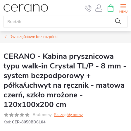
Przejść
KOSZYK
do
treści
Dwuczęściowe bez rozpórki
CERANO - Kabina prysznicowa
typu walk-in Crystal TL/P - 8 mm -
system bezpodporowy +
półka/uchwyt na ręcznik - matowa
czerń, szkło mrożone -
120x100x200 cm
Brak oceny
Szczegóły oceny
Kod:
CER-8050BD6104