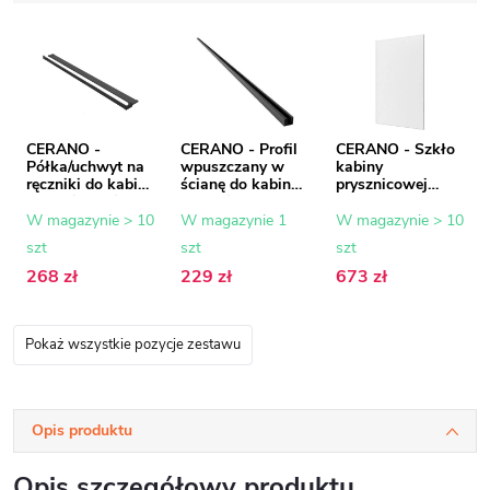
CERANO -
CERANO - Profil
CERANO - Szkło
Półka/uchwyt na
wpuszczany w
kabiny
ręczniki do kabiny
ścianę do kabin
prysznicowej
prysznicowej typu
prysznicowych
Onyx - 8 mm -
walk-in - 8-10
typu walk-in - 8
szkło mrożone -
W magazynie > 10
W magazynie 1
W magazynie > 10
mm - czarny mat
mm - czarny mat
100x200 cm
szt
szt
szt
- 30 do 160 cm
- 200 cm
268 zł
229 zł
673 zł
Pokaż wszystkie pozycje zestawu
Opis produktu
Opis szczegółowy produktu