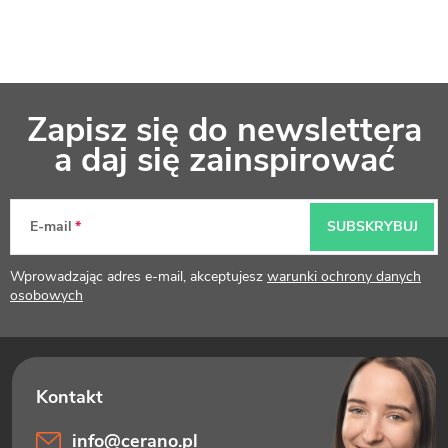
S
Zapisz się do newslettera
t
a daj się zainspirować
o
p
E-mail
SUBSKRYBUJ
k
Wprowadzając adres e-mail, akceptujesz
warunki ochrony danych
a
osobowych
info
@
cerano.pl