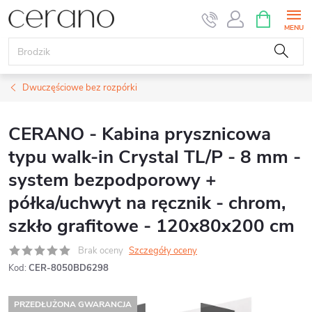
Przejść
KOSZYK
do
treści
Dwuczęściowe bez rozpórki
CERANO - Kabina prysznicowa
typu walk-in Crystal TL/P - 8 mm -
system bezpodporowy +
półka/uchwyt na ręcznik - chrom,
szkło grafitowe - 120x80x200 cm
Brak oceny
Szczegóły oceny
Kod:
CER-8050BD6298
PRZEDŁUŻONA GWARANCJA