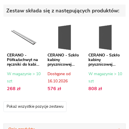
Zestaw składa się z następujących produktów:
CERANO -
CERANO - Szkło
CERANO - Szkło
Półka/uchwyt na
kabiny
kabiny
ręczniki do kabiny
prysznicowej
prysznicowej
prysznicowej typu
Onyx - 8 mm -
Onyx - 8 mm -
walk-in - 8-10
szkło grafitowe -
szkło grafitowe -
W magazynie > 10
Dostępne od
W magazynie > 10
mm - chrom - 30
80x200 cm
120x200 cm
szt
16.10.2026
szt
do 160 cm
268 zł
576 zł
808 zł
Pokaż wszystkie pozycje zestawu