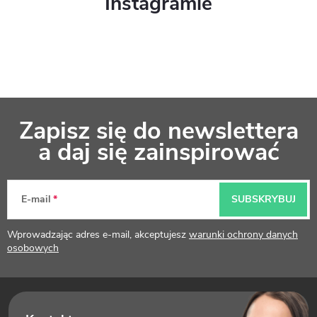
Instagramie
S
Zapisz się do newslettera
t
a daj się zainspirować
o
p
E-mail
SUBSKRYBUJ
k
Wprowadzając adres e-mail, akceptujesz
warunki ochrony danych
a
osobowych