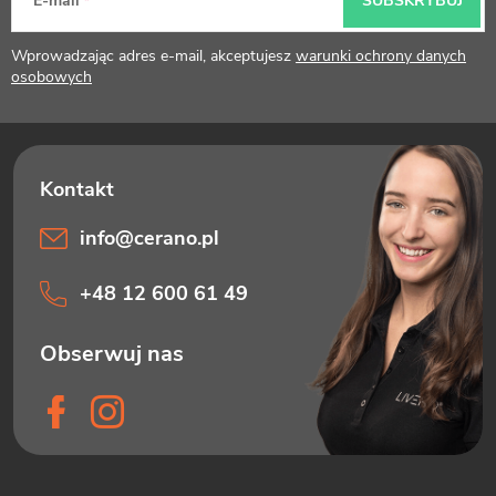
E-mail
SUBSKRYBUJ
k
Wprowadzając adres e-mail, akceptujesz
warunki ochrony danych
a
osobowych
info
@
cerano.pl
+48 12 600 61 49