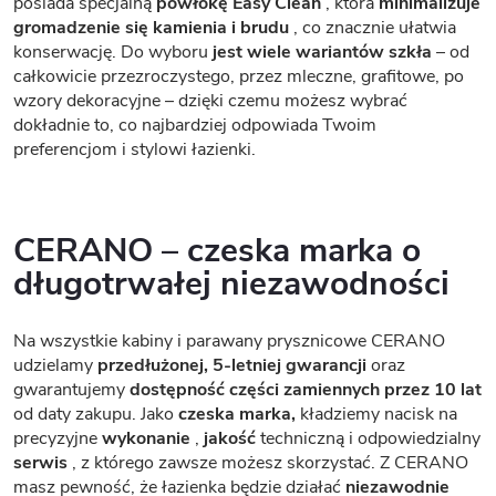
posiada specjalną
powłokę Easy Clean
, która
minimalizuje
gromadzenie się kamienia i brudu
, co znacznie ułatwia
konserwację. Do wyboru
jest wiele wariantów szkła
– od
całkowicie przezroczystego, przez mleczne, grafitowe, po
wzory dekoracyjne – dzięki czemu możesz wybrać
dokładnie to, co najbardziej odpowiada Twoim
preferencjom i stylowi łazienki.
CERANO – czeska marka o
długotrwałej niezawodności
Na wszystkie kabiny i parawany prysznicowe CERANO
udzielamy
przedłużonej, 5-letniej gwarancji
oraz
gwarantujemy
dostępność części zamiennych przez 10 lat
od daty zakupu. Jako
czeska marka,
kładziemy nacisk na
precyzyjne
wykonanie
,
jakość
techniczną i odpowiedzialny
serwis
, z którego zawsze możesz skorzystać. Z CERANO
masz pewność, że łazienka będzie działać
niezawodnie