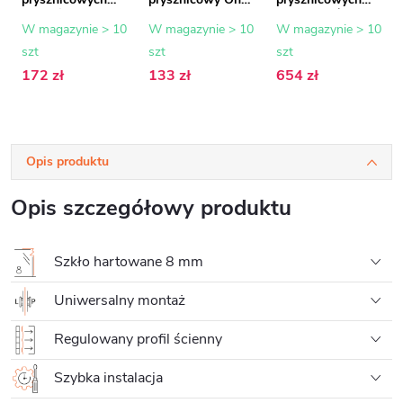
Walk-in Onyx - 8
- kwadratowy -
Industro L/R - 8
mm - chrom - 15
pionowy do sufitu
mm - szkło
W magazynie > 10
W magazynie > 10
W magazynie > 10
mm
- 40 cm - chrom
przemysłowe/tran
szt
szt
szt
sparentne -
110x200 cm
172 zł
133 zł
654 zł
Opis produktu
Opis szczegółowy produktu
Szkło hartowane 8 mm
Uniwersalny montaż
Regulowany profil ścienny
Szybka instalacja