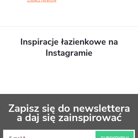
Zobacz recenzje
Inspiracje łazienkowe na
Instagramie
S
Zapisz się do newslettera
t
a daj się zainspirować
o
p