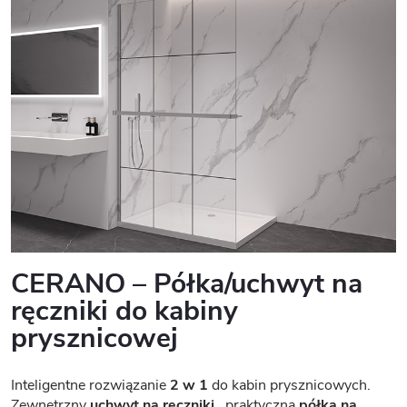
CERANO – Półka/uchwyt na
ręczniki do kabiny
prysznicowej
Inteligentne rozwiązanie
2 w 1
do kabin prysznicowych.
Zewnętrzny
uchwyt na ręczniki
, praktyczna
półka na