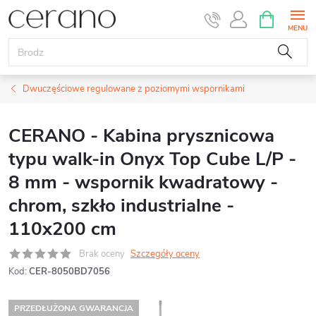
Przejść
KOSZYK
do
treści
Dwuczęściowe regulowane z poziomymi wspornikami
CERANO - Kabina prysznicowa
typu walk-in Onyx Top Cube L/P -
8 mm - wspornik kwadratowy -
chrom, szkło industrialne -
110x200 cm
Brak oceny
Szczegóły oceny
Kod:
CER-8050BD7056
PRZEDŁUŻONA GWARANCJA