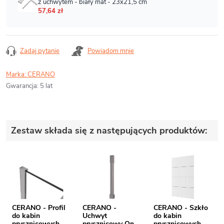
Zadaj pytanie
Powiadom mnie
Marka:
CERANO
Gwarancja
:
5 lat
Zestaw składa się z następujących produktów:
CERANO - Profil
CERANO -
CERANO - Szkło
do kabin
Uchwyt
do kabin
prysznicowych
prysznicowy Onyx
prysznicowych