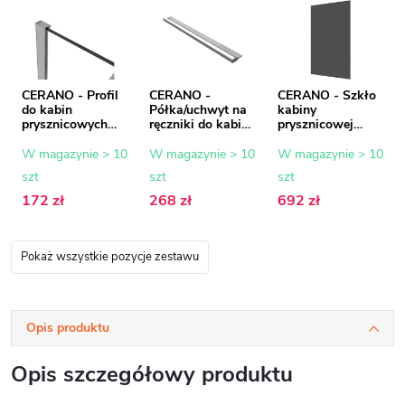
CERANO - Profil
CERANO -
CERANO - Szkło
do kabin
Półka/uchwyt na
kabiny
prysznicowych
ręczniki do kabiny
prysznicowej
Walk-in Onyx - 8
prysznicowej typu
Onyx - 8 mm -
mm - chrom - 15
walk-in - 8-10
szkło grafitowe -
W magazynie > 10
W magazynie > 10
W magazynie > 10
mm
mm - chrom - 30
100x200 cm
szt
szt
szt
do 160 cm
172 zł
268 zł
692 zł
Pokaż wszystkie pozycje zestawu
Opis produktu
Opis szczegółowy produktu