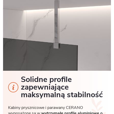
Solidne profile
zapewniające
maksymalną stabilność
Kabiny prysznicowe i parawany CERANO
wyposażone są w
wytrzymałe profile aluminiowe o