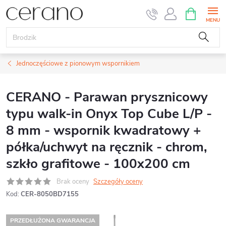
Przejść
KOSZYK
do
treści
Jednoczęściowe z pionowym wspornikiem
CERANO - Parawan prysznicowy
typu walk-in Onyx Top Cube L/P -
8 mm - wspornik kwadratowy +
półka/uchwyt na ręcznik - chrom,
szkło grafitowe - 100x200 cm
Brak oceny
Szczegóły oceny
Kod:
CER-8050BD7155
PRZEDŁUŻONA GWARANCJA