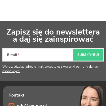
S
Zapisz się do newslettera
t
a daj się zainspirować
o
p
E-mail
SUBSKRYBUJ
k
Wprowadzając adres e-mail, akceptujesz
warunki ochrony danych
a
osobowych
info
@
cerano.pl