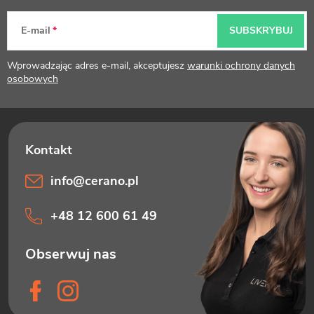
p
E-mail
SUBSKRYBUJ
k
Wprowadzając adres e-mail, akceptujesz
warunki ochrony danych
a
osobowych
info
@
cerano.pl
+48 12 600 61 49