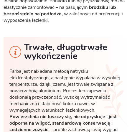
idealne dopasowanie. Ponadto kabinę prysznicową można
elastycznie zamontować – na pasującym
brodziku lub
bezpośrednio na podłodze,
w zależności od preferencji i
wyposażenia łazienki.
Trwałe, długotrwałe
wykończenie
Farba jest nakładana metodą natrysku
elektrostatycznego, a następnie wypalana w wysokiej
temperaturze, dzięki czemu jest trwale związana z
powierzchnią aluminium. Proces ten zapewnia
doskonałą przyczepność, wysoką wytrzymałość
mechaniczną i stabilność koloru nawet w
wymagających warunkach łazienkowych.
Powierzchnia nie łuszczy się, nie odpryskuje i jest
odporna na wilgoć, standardową konserwację i
codzienne zużycie
– profile zachowują swój wygląd