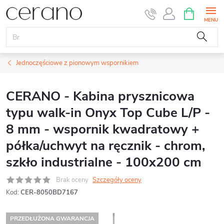
Przejść
KOSZYK
do
treści
Jednoczęściowe z pionowym wspornikiem
CERANO - Kabina prysznicowa
typu walk-in Onyx Top Cube L/P -
8 mm - wspornik kwadratowy +
półka/uchwyt na ręcznik - chrom,
szkło industrialne - 100x200 cm
Brak oceny
Szczegóły oceny
Kod:
CER-8050BD7167
PRZEDŁUŻONA GWARANCJA