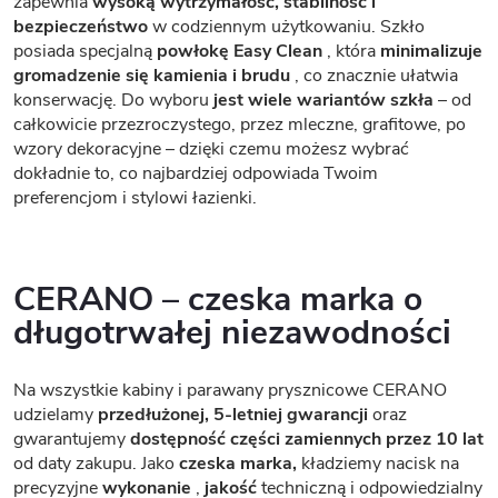
zapewnia
wysoką wytrzymałość, stabilność i
bezpieczeństwo
w codziennym użytkowaniu. Szkło
posiada specjalną
powłokę Easy Clean
, która
minimalizuje
gromadzenie się kamienia i brudu
, co znacznie ułatwia
konserwację. Do wyboru
jest wiele wariantów szkła
– od
całkowicie przezroczystego, przez mleczne, grafitowe, po
wzory dekoracyjne – dzięki czemu możesz wybrać
dokładnie to, co najbardziej odpowiada Twoim
preferencjom i stylowi łazienki.
CERANO – czeska marka o
długotrwałej niezawodności
Na wszystkie kabiny i parawany prysznicowe CERANO
udzielamy
przedłużonej, 5-letniej gwarancji
oraz
gwarantujemy
dostępność części zamiennych przez 10 lat
od daty zakupu. Jako
czeska marka,
kładziemy nacisk na
precyzyjne
wykonanie
,
jakość
techniczną i odpowiedzialny