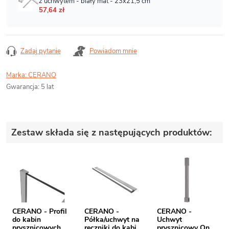
Zadaj pytanie
Powiadom mnie
Marka:
CERANO
Gwarancja
:
5 lat
Zestaw składa się z następujących produktów:
CERANO - Profil
CERANO -
CERANO -
do kabin
Półka/uchwyt na
Uchwyt
prysznicowych
ręczniki do kabiny
prysznicowy Onyx