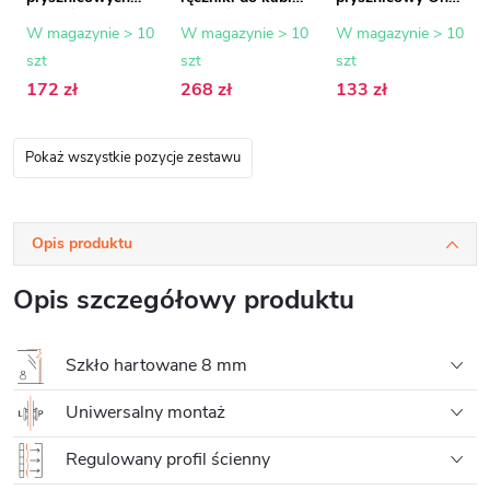
Walk-in Onyx - 8
prysznicowej typu
- kwadratowy -
mm - chrom - 15
walk-in - 8-10
pionowy do sufitu
W magazynie > 10
W magazynie > 10
W magazynie > 10
mm
mm - chrom - 30
- 40 cm - chrom
szt
szt
szt
do 160 cm
172 zł
268 zł
133 zł
Pokaż wszystkie pozycje zestawu
Opis produktu
Opis szczegółowy produktu
Szkło hartowane 8 mm
Uniwersalny montaż
Regulowany profil ścienny