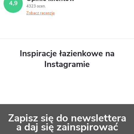
4,9
4323 ocen
Zobacz recenzje
Inspiracje łazienkowe na
Instagramie
S
Zapisz się do newslettera
t
a daj się zainspirować
o