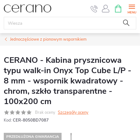
Przejść
KOSZYK
do
treści
Jednoczęściowe z pionowym wspornikiem
CERANO - Kabina prysznicowa
typu walk-in Onyx Top Cube L/P -
8 mm - wspornik kwadratowy -
chrom, szkło transparentne -
100x200 cm
Brak oceny
Szczegóły oceny
Kod:
CER-8050BD7087
PRZEDŁUŻONA GWARANCJA