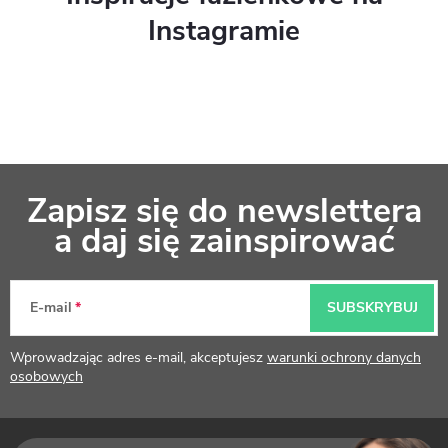
Instagramie
S
Zapisz się do newslettera
t
a daj się zainspirować
o
p
E-mail
SUBSKRYBUJ
k
Wprowadzając adres e-mail, akceptujesz
warunki ochrony danych
a
osobowych