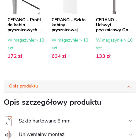
CERANO - Profil
CERANO - Szkło
CERANO -
do kabin
kabiny
Uchwyt
prysznicowych
prysznicowej
prysznicowy Onyx
Walk-in Onyx - 8
Onyx - 8 mm -
- kwadratowy -
mm - chrom - 15
szkło
pionowy do sufitu
W magazynie > 10
W magazynie > 10
W magazynie > 10
mm
transparentne -
- 40 cm - chrom
szt
szt
szt
100x200 cm
172 zł
634 zł
133 zł
Opis produktu
Opis szczegółowy produktu
Szkło hartowane 8 mm
Uniwersalny montaż