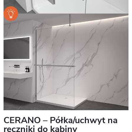
CERANO – Półka/uchwyt na
ręczniki do kabiny