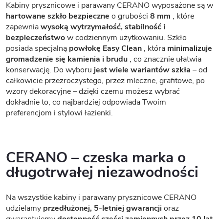
Kabiny prysznicowe i parawany CERANO wyposażone są w
hartowane szkło bezpieczne
o grubości
8 mm
, które
zapewnia
wysoką wytrzymałość, stabilność i
bezpieczeństwo
w codziennym użytkowaniu. Szkło
posiada specjalną
powłokę Easy Clean
, która
minimalizuje
gromadzenie się kamienia i brudu
, co znacznie ułatwia
konserwację. Do wyboru
jest wiele wariantów szkła
– od
całkowicie przezroczystego, przez mleczne, grafitowe, po
wzory dekoracyjne – dzięki czemu możesz wybrać
dokładnie to, co najbardziej odpowiada Twoim
preferencjom i stylowi łazienki.
CERANO – czeska marka o
długotrwałej niezawodności
Na wszystkie kabiny i parawany prysznicowe CERANO
udzielamy
przedłużonej, 5-letniej gwarancji
oraz
gwarantujemy
dostępność części zamiennych przez 10 lat