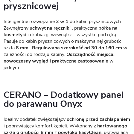
prysznicowej
Inteligentne rozwiązanie
2 w 1
do kabin prysznicowych.
Zewnętrzny
uchwyt na ręczniki
, praktyczna
półka na
kosmetyki
i drobiazgi wewnątrz – wszystko pod ręką.
Pasuje do kabin prysznicowych o maksymalnej grubości
szkła
8 mm
.
Regulowana szerokość od 30 do 160 cm
w
zależności od rodzaju kabiny.
Oszczędność miejsca,
nowoczesny wygląd i praktyczne zastosowanie
w
jednym.
CERANO – Dodatkowy panel
do parawanu Onyx
Idealny dodatek zwiększający
ochronę przed zachlapaniem
i poprawiający komfort kąpieli. Wykonany z
hartowanego
szkła o grubości 8 mm
z
powłoką EasyClean,
ułatwiającą