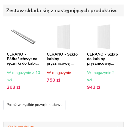
Zestaw składa się z następujących produktów:
CERANO -
CERANO - Szkło
CERANO - Szkło
Półka/uchwyt na
kabiny
do kabiny
ręczniki do kabiny
prysznicowej
prysznicowej
prysznicowej typu
Onyx - 8 mm -
Onyx - 8 mm -
walk-in - 8-10
szkło ryflowane -
szkło ryflowane -
W magazynie > 10
W magazynie
W magazynie 2
mm - chrom - 30
70x200 cm
100x200 cm
szt
750 zł
szt
do 160 cm
268 zł
943 zł
Pokaż wszystkie pozycje zestawu