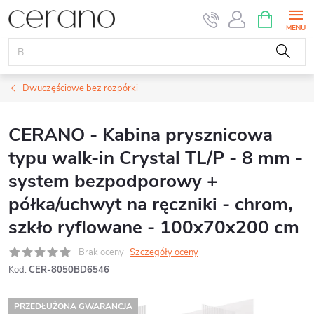
Przejść
KOSZYK
do
treści
Dwuczęściowe bez rozpórki
CERANO - Kabina prysznicowa
typu walk-in Crystal TL/P - 8 mm -
system bezpodporowy +
półka/uchwyt na ręczniki - chrom,
szkło ryflowane - 100x70x200 cm
Brak oceny
Szczegóły oceny
Kod:
CER-8050BD6546
PRZEDŁUŻONA GWARANCJA