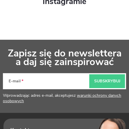
Instagramie
S
Zapisz się do newslettera
t
a daj się zainspirować
o
p
E-mail
SUBSKRYBUJ
k
Wprowadzając adres e-mail, akceptujesz
warunki ochrony danych
a
osobowych