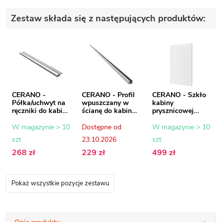
Zestaw składa się z następujących produktów:
CERANO -
CERANO - Profil
CERANO - Szkło
Półka/uchwyt na
wpuszczany w
kabiny
ręczniki do kabiny
ścianę do kabin
prysznicowej
prysznicowej typu
prysznicowych
Onyx - 8 mm -
walk-in - 8-10
typu walk-in - 8
szkło mrożone -
W magazynie > 10
Dostępne od
W magazynie > 10
mm - chrom - 30
mm - wpuszczany
70x200 cm
szt
23.10.2026
szt
do 160 cm
- chrom - 200 cm
268 zł
229 zł
499 zł
Pokaż wszystkie pozycje zestawu