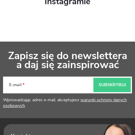
Instagramie
S
Zapisz się do newslettera
t
a daj się zainspirować
o
p
E-mail
SUBSKRYBUJ
k
Wprowadzając adres e-mail, akceptujesz
warunki ochrony danych
a
osobowych