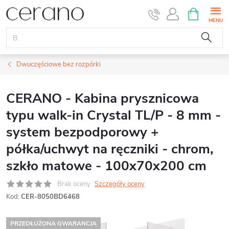
Przejść
KOSZYK
do
treści
Dwuczęściowe bez rozpórki
CERANO - Kabina prysznicowa
typu walk-in Crystal TL/P - 8 mm -
system bezpodporowy +
półka/uchwyt na ręczniki - chrom,
szkło matowe - 100x70x200 cm
Brak oceny
Szczegóły oceny
Kod:
CER-8050BD6468
PRZEDŁUŻONA GWARANCJA