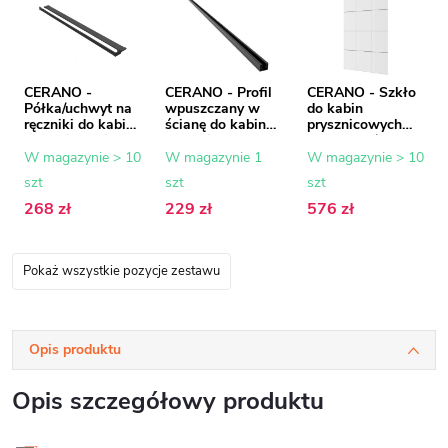
CERANO -
CERANO - Profil
CERANO - Szkło
Półka/uchwyt na
wpuszczany w
do kabin
ręczniki do kabiny
ścianę do kabin
prysznicowych
prysznicowej typu
prysznicowych
Industro L/R - 8
walk-in - 8-10
typu walk-in - 8
mm - rama
W magazynie > 10
W magazynie 1
W magazynie > 10
mm - czarny mat
mm - czarny mat
czarna/szkło
szt
szt
szt
- 30 do 160 cm
- 200 cm
transparentne -
90x200 cm
268 zł
229 zł
576 zł
Pokaż wszystkie pozycje zestawu
Opis produktu
Opis szczegółowy produktu