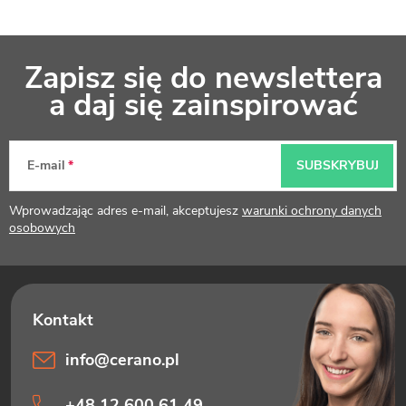
S
Zapisz się do newslettera
t
a daj się zainspirować
o
p
E-mail
SUBSKRYBUJ
k
Wprowadzając adres e-mail, akceptujesz
warunki ochrony danych
a
osobowych
info
@
cerano.pl
+48 12 600 61 49