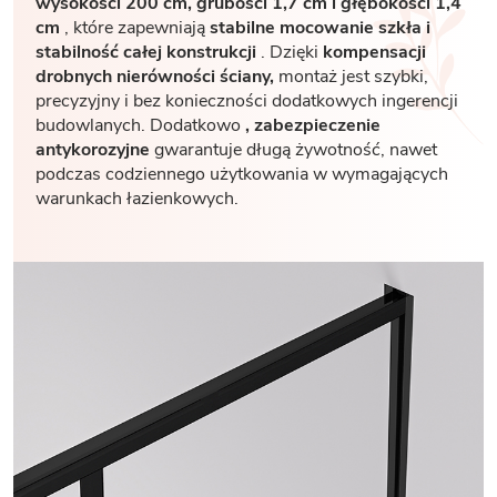
wysokości 200 cm, grubości 1,7
cm i głębokości 1,4
cm
, które zapewniają
stabilne mocowanie szkła i
stabilność całej konstrukcji
. Dzięki
kompensacji
drobnych nierówności ściany,
montaż jest szybki,
precyzyjny i bez konieczności dodatkowych ingerencji
budowlanych. Dodatkowo
, zabezpieczenie
antykorozyjne
gwarantuje długą żywotność, nawet
podczas codziennego użytkowania w wymagających
warunkach łazienkowych.