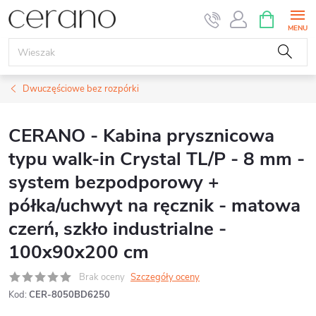
Przejść
KOSZYK
do
treści
Dwuczęściowe bez rozpórki
CERANO - Kabina prysznicowa
typu walk-in Crystal TL/P - 8 mm -
system bezpodporowy +
półka/uchwyt na ręcznik - matowa
czerń, szkło industrialne -
100x90x200 cm
Brak oceny
Szczegóły oceny
Kod:
CER-8050BD6250