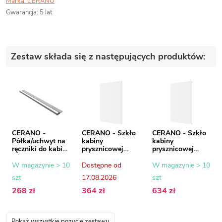
Marka:
CERANO
Gwarancja
:
5 lat
Zestaw składa się z następujących produktów:
CERANO -
CERANO - Szkło
CERANO - Szkło
Półka/uchwyt na
kabiny
kabiny
ręczniki do kabiny
prysznicowej
prysznicowej
prysznicowej typu
Onyx - 8 mm -
Onyx - 8 mm -
walk-in - 8-10
szkło
szkło
W magazynie > 10
Dostępne od
W magazynie > 10
mm - chrom - 30
transparentne -
transparentne -
szt
17.08.2026
szt
do 160 cm
50x200 cm
100x200 cm
268 zł
364 zł
634 zł
Pokaż wszystkie pozycje zestawu