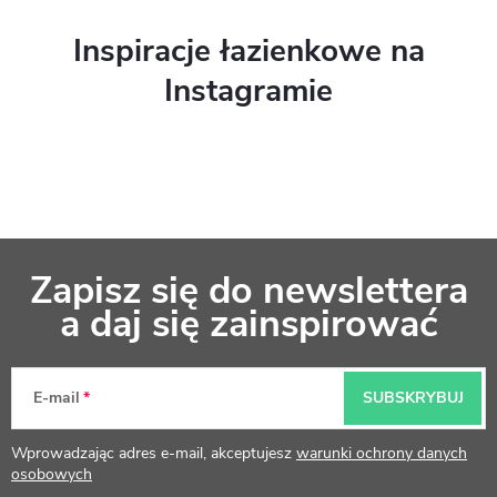
Inspiracje łazienkowe na
Instagramie
S
Zapisz się do newslettera
t
a daj się zainspirować
o
p
E-mail
SUBSKRYBUJ
k
Wprowadzając adres e-mail, akceptujesz
warunki ochrony danych
a
osobowych