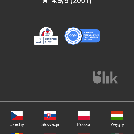
4.9/5
(200+)
Czechy
Słowacja
Polska
Węgry