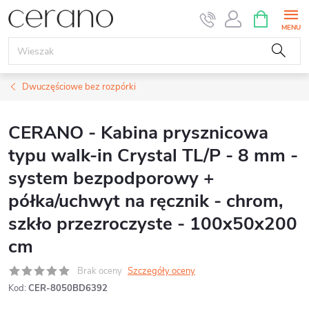
Przejść
KOSZYK
do
treści
Dwuczęściowe bez rozpórki
CERANO - Kabina prysznicowa
typu walk-in Crystal TL/P - 8 mm -
system bezpodporowy +
półka/uchwyt na ręcznik - chrom,
szkło przezroczyste - 100x50x200
cm
Brak oceny
Szczegóły oceny
Kod:
CER-8050BD6392