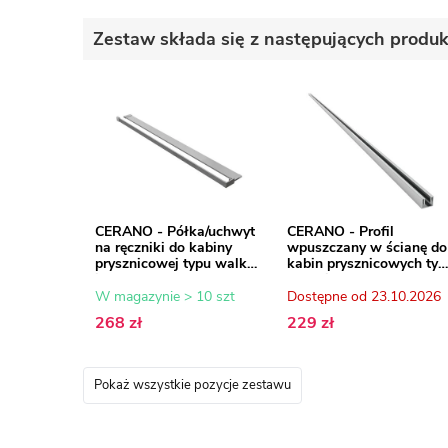
Zestaw składa się z następujących produ
CERANO - Półka/uchwyt
CERANO - Profil
na ręczniki do kabiny
wpuszczany w ścianę do
prysznicowej typu walk-
kabin prysznicowych typ
in - 8-10 mm - chrom - 30
walk-in - 8 mm -
do 160 cm
wpuszczany - chrom -
W magazynie > 10 szt
Dostępne od 23.10.2026
200 cm
268 zł
229 zł
Pokaż wszystkie pozycje zestawu