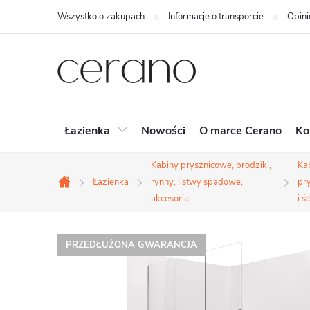
Przejść
Wszystko o zakupach
Informacje o transporcie
Opini
do
treści
Łazienka
Nowości
O marce Cerano
Ko
Kabiny prysznicowe, brodziki,
Ka
Łazienka
rynny, listwy spadowe,
pr
Home
akcesoria
i ś
PRZEDŁUŻONA GWARANCJA