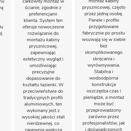
montaż kabiny
emu
całkowity montaż w
prysznicowej, często
wą
ścianie, zgodnie z
przez jedną osobę.
preferencjami
Panele i profile
klienta. System ten
przygotowane
du
oferuje nowoczesne
fabrycznie po prostu
ej
rozwiązanie do
wsuwają się w siebie
montażu kabiny
bez
prysznicowej,
skomplikowanego
zapewniając
skręcania i
estetyczny wygląd i
wyrównywania.
umożliwiając
Stabilna i
precyzyjne
wodoodporna
dopasowanie do
konstrukcja
kształtu łazienki. W
oszczędza czas i
przeciwieństwie do
pieniądze, a montaż
tradycyjnych profili
może być
aluminiowych, ten
przeprowadzony
wykonany jest z
zarówno przez
wysokiej jakości stali
profesjonalistów, jak
nierdzewnej, co
i doświadczonych
zapewnia większą