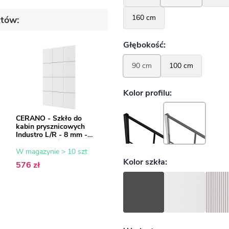
któw:
CERANO - Szkło do
kabin prysznicowych
u
Industro L/R - 8 mm -
rama czarna/szkło
transparentne - 90x200
W magazynie > 10 szt
cm
576 zł