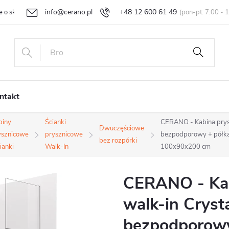
info@cerano.pl
+48 12 600 61 49
e o sklepie
Indywidualna wycena
Zwroty i reklamacje
Regula
ntakt
biny
Ścianki
CERANO - Kabina prysz
Dwuczęściowe
ysznicowe
prysznicowe
bezpodporowy + półka/
bez rozpórki
cianki
Walk-In
100x90x200 cm
CERANO - Kab
walk-in Cryst
bezpodporowy