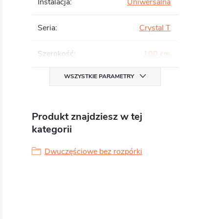
Instalacja
:
Uniwersalna
Seria
:
Crystal T
Szerokość
:
100 cm
WSZYSTKIE PARAMETRY
Produkt znajdziesz w tej
kategorii
Dwuczęściowe bez rozpórki