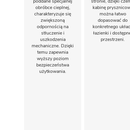
poddane specjalnej
stronie, dzięki cz
obróbce cieplnej,
kabinę prysznico
charakteryzuje się
można łatwo
zwiększoną
dopasować do
odpornością na
konkretnego ukła
stłuczenie i
łazienki i dostępn
uszkodzenia
przestrzeni.
mechaniczne. Dzięki
temu zapewnia
wyższy poziom
bezpieczeństwa
użytkowania.