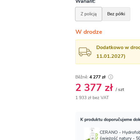
W drodze
Dodatkowo w drodz
11.01.2027)
4 277 zł
2 377 zł
/ szt
1 933 zł bez VAT
Cena
jednostkowa: