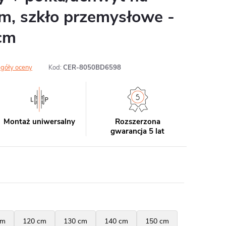
om, szkło przemysłowe -
cm
góły oceny
Kod:
CER-8050BD6598
Montaż uniwersalny
Rozszerzona
gwarancja 5 lat