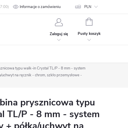
min
Polityka prywatności
Informacje o zamówieniu
Kontakt
PLN
KOSZYK
Pusty koszyk
Zaloguj się
nicowa typu walk-in Crystal TL/P - 8 mm - system
uchwyt na ręcznik - chrom, szkło przemysłowe -
ina prysznicowa typu
al TL/P - 8 mm - system
 + półka/uchwyt na